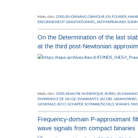
Mots-clés:
2000
,
BUONNANO
,
DAMOUR
,
EN
,
FOURIER
,
HAMI
RAYONNEMENT GRAVITATIONNEL
,
SATHYAPRAKASH
,
SOMM
On the Determination of the last stable
at the third post-Newtonian approxim
Mots-clés:
2000
,
ANALYSE NUMERIQUE
,
BOREL
,
BUONANN
INVARIANCE DE JAUGE
,
INVARIANTS
,
JACOBI
,
JARANOWSKI
,
GENERALE
,
RICCI
,
SCHAFER
,
SCHWARZSCHILD
,
SHANKS
,
TAY
Frequency-domain P-approximant filter
wave signals from compact binaries