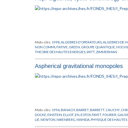
Mots-clés:
1998
,
ALGEBRES D'OPERATEURS
,
ALGEBRES DE H
NON COMMUTATIVE
,
GREEN
,
GROUPE QUANTIQUE
,
HOCHS
THEORIE DES HAUTES ENERGIES
,
WITT
,
ZIMMERMAN
Aspherical gravitational monopoles
Mots-clés:
1996
,
BANACH
,
BARRET
,
BARRETT
,
CAUCHY
,
CHR
DOCKE
,
EINSTEIN
,
ELLIOT
,
EN
,
EOTOS
,
FAYET
,
FOURIER
,
GAUS
LIE
,
NEWTON
,
NIRENBERG
,
NISHIDA
,
PHYSIQUE DES HAUTES
SCHRODINGER
,
SHAW
,
TAYLOR
,
VAN NEUMANN