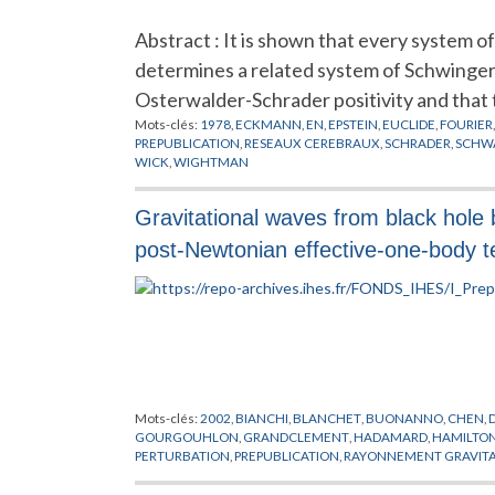
Abstract : It is shown that every system of
determines a related system of Schwinger
Osterwalder-Schrader positivity and that 
Mots-clés:
1978
,
ECKMANN
,
EN
,
EPSTEIN
,
EUCLIDE
,
FOURIER
PREPUBLICATION
,
RESEAUX CEREBRAUX
,
SCHRADER
,
SCHW
WICK
,
WIGHTMAN
Gravitational waves from black hole b
post-Newtonian effective-one-body 
Mots-clés:
2002
,
BIANCHI
,
BLANCHET
,
BUONANNO
,
CHEN
,
GOURGOUHLON
,
GRANDCLEMENT
,
HADAMARD
,
HAMILTO
PERTURBATION
,
PREPUBLICATION
,
RAYONNEMENT GRAVIT
TAYLOR
,
THEORIE QUANTIQUE
,
TROUS NOIRS
,
VALLISNERI