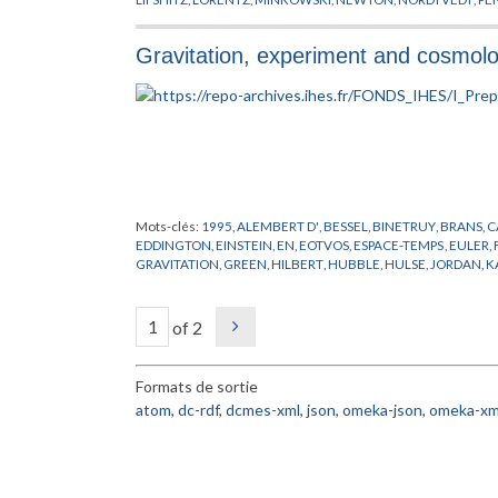
STANFORD
,
TAYLOR
,
WILL
,
WOLSZCZAN
,
YUKAWA
Gravitation, experiment and cosmol
Mots-clés:
1995
,
ALEMBERT D'
,
BESSEL
,
BINETRUY
,
BRANS
,
C
EDDINGTON
,
EINSTEIN
,
EN
,
EOTVOS
,
ESPACE-TEMPS
,
EULER
,
GRAVITATION
,
GREEN
,
HILBERT
,
HUBBLE
,
HULSE
,
JORDAN
,
K
CARLO
,
NEWTON
,
PLANCK
,
POLONYI
,
POLYAKOV
,
PREPUBLIC
STANFORD
,
SYSTEME SOLAIRE
,
TAYLOR
,
THEORIE QUANTIQUE
YUKAWA
,
ZELDOVICH
of 2
Formats de sortie
atom
,
dc-rdf
,
dcmes-xml
,
json
,
omeka-json
,
omeka-xm