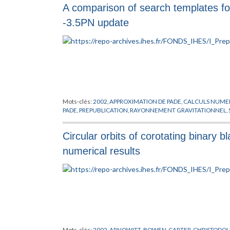
A comparison of search templates for
-3.5PN update
Mots-clés:
2002
,
APPROXIMATION DE PADE
,
CALCULS NUME
PADE
,
PREPUBLICATION
,
RAYONNEMENT GRAVITATIONNEL
,
Circular orbits of corotating binary 
numerical results
Mots-clés:
2002
,
ARNOWITT
,
BOWEN
,
CARTER
,
CHRISTODO