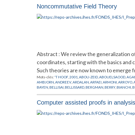
Noncommutative Field Theory
Abstract : We review the generalization 
coordinates, starting with the basics and 
Such theories are now known to emerge f
Mots-clés:
'T HOOF
,
2001
,
ABOU-ZEID
,
ABOUELSAOOD
,
AGA
AMBJORN
,
ANDREEV
,
ARDALAN
,
ARFAEI
,
ARMONI
,
ARROYO
,
BAYEN
,
BELLISAI
,
BELLISSARD
,
BERGMAN
,
BERRY
,
BIANCHI
,
B
CHEN
,
CHERN
,
CHU
,
CINEMATIQUE
,
COLEMAN
,
CONNES
,
CR
DEWITT
,
DIJKGRAAF
,
DOREY
,
DORN
,
DOUGLAS
,
DRINFELD
,
D
Computer assisted proofs in analysi
FERRARA
,
FEYNMAN
,
FIGUEROA
,
FILK
,
FLATO
,
FOCK
,
FOURIER
GINZBURG
,
GIROTTI
,
GIRVIN
,
GOMES
,
GOMIS
,
GONZALEZ
,
G
GROSSE
,
GUBSER
,
GUKOV
,
HALL
,
HALPERIN
,
HAMILTON
,
HAR
HITCHIN
,
HO
,
HOFMAN
,
HOLLLOWOOD
,
HOLLYWOOD
,
HOPP
JONSSON
,
JULIA
,
JURCO
,
KABAT
,
KAJIURA
,
KALLIN
,
KAMIMU
KLAUDER
,
KLEIN
,
KONECHNY
,
KONTSEVICH
,
KORTHALS
,
KO
LICHNEROWICZ
,
LIFSCHYTZ
,
LIU
,
LLEDO
,
LLOSA
,
LOTT
,
LUGO
,