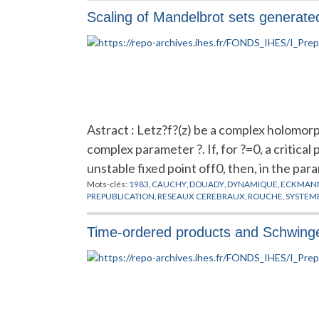
Scaling of Mandelbrot sets generated 
Astract : Letz?f?(z) be a complex holomor
complex parameter ?. If, for ?=0, a critical 
unstable fixed point off0, then, in the pa
Mots-clés:
1983
,
CAUCHY
,
DOUADY
,
DYNAMIQUE
,
ECKMAN
PREPUBLICATION
,
RESEAUX CEREBRAUX
,
ROUCHE
,
SYSTEM
Time-ordered products and Schwinge