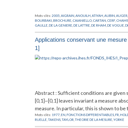
Mots-clés:
2005
,
AIGRAIN
,
ANOUILH
,
ATIYAH
,
AUBIN
,
AUGER
BOURBAKI
,
BROCHURE
,
CAIANIELLO
,
CARTAN
,
CERF
,
CHAMS
GAULLE
,
DE LA GENIERE
,
DE LATTRE
,
DE RHAM
,
DE VOGUE
,
D
DIEUDONNE
,
DOBRUSHIN
,
DOTHAN
,
DREYFUS
,
DRINFELD
,
DY
FR
,
GELL-MANN
,
GIVENTAL
,
GODEL
,
GODEMENT
,
GOEBBEL
,
Applications conservant une mesure 
HISTOIRE
,
HODGE
,
IHES
,
JAFE
,
KALLEN
,
KASTLER
,
KERENSKI
,
LELONG
,
LENINE
,
LIE
,
MANIN
,
MAO
,
MASSA
,
MASSE
,
MAZUR
,
1]
NEEMAN
,
NOETHER
,
OPPENHEIMER
,
PEIERLS
,
PERES
,
PERRIN
,
ROLLAND
,
RUELLE
,
RYZANEK
,
SERRE
,
SHOCKLEY
,
SINAI
,
SMOL
VALETTA
,
VIGIER
,
VON NEUMANN
,
WEIL
,
WEISKOPT
,
WIGHT
Abstract : Sufficient conditions are given 
[0,1]~[0,1] leaves invariant a measure ab
measure. In particular, this is shown to be
Mots-clés:
1977
,
EN
,
FONCTIONS DIFFERENTIABLES
,
FR
,
HOL
RUELLE
,
TAKENS
,
TAYLOR
,
THEORIE DE LA MESURE
,
YORKE