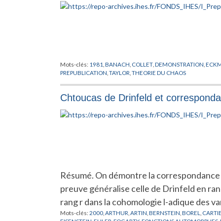
Mots-clés:
1981
,
BANACH
,
COLLET
,
DEMONSTRATION
,
ECK
PREPUBLICATION
,
TAYLOR
,
THEORIE DU CHAOS
Chtoucas de Drinfeld et correspond
Résumé. On démontre la correspondance de
preuve généralise celle de Drinfeld en rang
rang r dans la cohomologie l-adique des v
Mots-clés:
2000
,
ARTHUR
,
ARTIN
,
BERNSTEIN
,
BOREL
,
CARTI