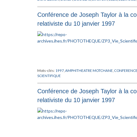
GELFAND
,
GEOMETRIE NON COMMUTATIVE
,
GLASHOW
,
GR
HERMITE
,
HIGGS
,
HILBERT
,
HOCHSCHILD
,
HUGENHOLTZ
,
KA
Conférence de Joseph Taylor à la con
LANDAU
,
LAUGHLIN
,
LEBESGUE
,
LEIBNIZ
,
LEVI-CIVITA
,
LIE
,
LI
MINKOWSKI
,
MISCENKO
,
NIGHTINGALE
,
NIKODYM
,
PEANO
,
relativiste du 10 janvier 1997
POLYAKOV
,
PONTRJAGIN
,
RADON
,
RIEMANN
,
RITZ
,
RYDBERG
TAKESAKI
,
TAUBER
,
TAYLOR
,
THEORIE QUANTIQUE
,
THOULE
WODZICKI
,
YANG
,
YUKAWA
Mots-clés:
1997
,
AMPHITHEATRE MOTCHANE
,
CONFERENC
SCIENTIFIQUE
Conférence de Joseph Taylor à la con
relativiste du 10 janvier 1997