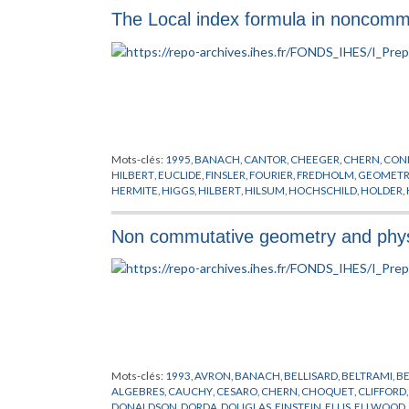
The Local index formula in noncomm
Mots-clés:
1995
,
BANACH
,
CANTOR
,
CHEEGER
,
CHERN
,
CON
HILBERT
,
EUCLIDE
,
FINSLER
,
FOURIER
,
FREDHOLM
,
GEOMETR
HERMITE
,
HIGGS
,
HILBERT
,
HILSUM
,
HOCHSCHILD
,
HOLDER
,
MOSCOVICI
,
POLYAKOV
,
RIEMANN
,
SALAM
,
SCHMIDT
,
SKAND
Non commutative geometry and phy
Mots-clés:
1993
,
AVRON
,
BANACH
,
BELLISARD
,
BELTRAMI
,
B
ALGEBRES
,
CAUCHY
,
CESARO
,
CHERN
,
CHOQUET
,
CLIFFORD
DONALDSON
,
DORDA
,
DOUGLAS
,
EINSTEIN
,
ELLIS
,
ELLWOOD
,