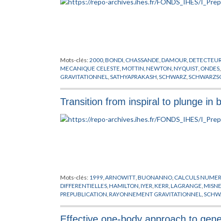
Mots-clés:
2000
,
BONDI
,
CHASSANDE
,
DAMOUR
,
DETECTEU
MECANIQUE CELESTE
,
MOTTIN
,
NEWTON
,
NYQUIST
,
ONDES
GRAVITATIONNEL
,
SATHYAPRAKASH
,
SCHWARZ
,
SCHWARZS
Transition from inspiral to plunge in
Mots-clés:
1999
,
ARNOWITT
,
BUONANNO
,
CALCULS NUMER
DIFFERENTIELLES
,
HAMILTON
,
IYER
,
KERR
,
LAGRANGE
,
MISN
PREPUBLICATION
,
RAYONNEMENT GRAVITATIONNEL
,
SCHW
Effective one-body approach to gener