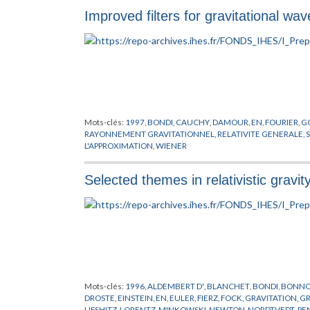
Improved filters for gravitational wa
Mots-clés:
1997
,
BONDI
,
CAUCHY
,
DAMOUR
,
EN
,
FOURIER
,
G
RAYONNEMENT GRAVITATIONNEL
,
RELATIVITE GENERALE
,
L'APPROXIMATION
,
WIENER
Selected themes in relativistic gravit
Mots-clés:
1996
,
ALDEMBERT D'
,
BLANCHET
,
BONDI
,
BONN
DROSTE
,
EINSTEIN
,
EN
,
EULER
,
FIERZ
,
FOCK
,
GRAVITATION
,
G
LIFSHITZ
,
LORENTZ
,
MINKOWSKI
,
NEWTON
,
NORDTVEDT
,
PE