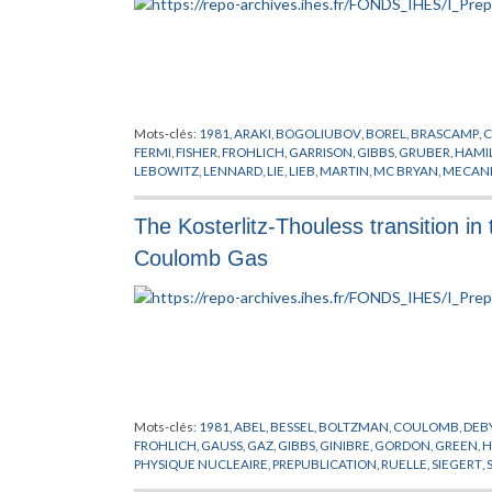
Mots-clés:
1981
,
ARAKI
,
BOGOLIUBOV
,
BOREL
,
BRASCAMP
,
C
FERMI
,
FISHER
,
FROHLICH
,
GARRISON
,
GIBBS
,
GRUBER
,
HAMI
LEBOWITZ
,
LENNARD
,
LIE
,
LIEB
,
MARTIN
,
MC BRYAN
,
MECANI
ROMERIO
,
RUELLE
,
SHLOSMAN
,
SPENCER
,
SYMETRIE BRISEE
,
VULPIANI
,
WAGNER
,
WONG
The Kosterlitz-Thouless transition i
Coulomb Gas
Mots-clés:
1981
,
ABEL
,
BESSEL
,
BOLTZMAN
,
COULOMB
,
DEB
FROHLICH
,
GAUSS
,
GAZ
,
GIBBS
,
GINIBRE
,
GORDON
,
GREEN
,
H
PHYSIQUE NUCLEAIRE
,
PREPUBLICATION
,
RUELLE
,
SIEGERT
,
VILLAIN