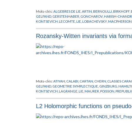
Mots-clés:
ALGEBRES DE LIE
,
ARTIN
,
BERNOULLI
,
BIRKHOFF
,
GELFAND
,
GERSTENHABER
,
GONCHAROV
,
HARISH-CHAND
KONTSEVICH
,
LECOMTE
,
LIE
,
LOBACHEVSKY
,
MACPHERSON
QUANTIFICATEURS
,
QUILLEN
,
SCHOUTEN
,
SIMONS
,
STOKES
,
YONEDA
Rozansky-Witten invariants via form
Mots-clés:
ATIYAH
,
CALABI
,
CARTAN
,
CHERN
,
CLASSES CARA
GELFAND
,
GEOMETRIE SYMPLECTIQUE
,
GINZBURG
,
HAMILT
KONTSEVICH
,
LAGRANGE
,
LIE
,
MAURER
,
POISSON
,
PREPUBLI
KAHLERIENNES
,
VASSILIEV
,
WITTEN
,
YAU
L2 Holomorphic functions on pseudo