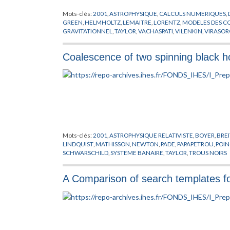
Mots-clés:
2001
,
ASTROPHYSIQUE
,
CALCULS NUMERIQUES
,
GREEN
,
HELMHOLTZ
,
LEMAITRE
,
LORENTZ
,
MODELES
GRAVITATIONNEL
,
TAYLOR
,
VACHASPATI
,
VILENKIN
,
VIRASOR
Coalescence of two spinning black h
Mots-clés:
2001
,
ASTROPHYSIQUE RELATIVISTE
,
BOYER
,
BREI
LINDQUIST
,
MATHISSON
,
NEWTON
,
PADE
,
PAPAPETROU
,
POI
SCHWARSCHILD
,
SYSTEME BANAIRE
,
TAYLOR
,
TROUS NOIRS
A Comparison of search templates for