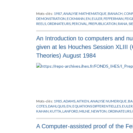
MARTIN
,
MARTINEC
,
MATHEWS
,
MATONE
,
MATSUO
,
MATUSI
MINWALLA
,
MODELES DES CORDES VIBRANTES
,
MOLLER
,
MO
Mots-clés:
1987
,
ANALYSE MATHEMATIQUE
,
BANACH
,
CONF
NEKRASOV
,
NEST
,
NEVEU
,
NICOLAI
,
NISHIMURA
,
NOETHER
,
DEMONSTRATION
,
ECKMANN
,
EN
,
EULER
,
FEFFERMAN
,
FEI
POISSON
,
POLCHINSKI
,
POLYAKOV
,
POLYCHRONAKOS
,
POPP
,
REELS
,
ORDINATEURS
,
PERCIVAL
,
PREPUBLICATION
,
RANA
,
SI
RIEFFEL
,
RIEMANN
,
RIVELLES
,
ROZALI
,
RUSSO
,
SADOOGHI
,
SC
SCHWARZ
,
SCHWEDA
,
SEIBERG
,
SEMENOFF
,
SHEIKH
,
SHENK
SONNENSCHEIN
,
SPRADLIN
,
STERNHEIMER
,
STROMINGER
,
S
An Introduction to computers and nume
QUANTIQUE DES CHAMPS
,
TOMASIELLO
,
TOUMBAS
,
TRAVAG
WARD
,
WESS
,
WEYL
,
WILSON
,
WISE
,
WITTEN
,
WU
,
WULKENH
given at les Houches Session XLIII
Theories) August 1984
Mots-clés:
1985
,
ADAMS
,
AITKEN
,
ANALYSE NUMERIQUE
,
BA
COTES
,
DAHLQUIS
,
EN
,
EQUATIONS DIFFERENTIELLES
,
EULER
KAHAN
,
KUTTA
,
LANFORD
,
MILNE
,
NEWTON
,
ORDINATEURS
,
SIMPSON
,
SYSTEMES INFORMATIQUES
,
TAYLOR
,
TRANSFORMA
A Computer-assisted proof of the F