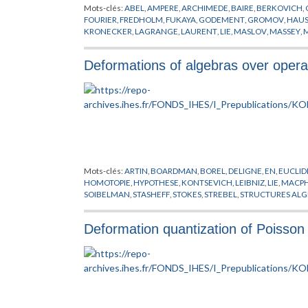
Mots-clés:
ABEL
,
AMPERE
,
ARCHIMEDE
,
BAIRE
,
BERKOVICH
,
FOURIER
,
FREDHOLM
,
FUKAYA
,
GODEMENT
,
GROMOV
,
HAUS
KRONECKER
,
LAGRANGE
,
LAURENT
,
LIE
,
MASLOV
,
MASSEY
,
SCHWARTZ
,
SMALE
,
SOIBELMAN
,
STROMINGER
,
SYMETRIE M
Deformations of algebras over opera
Mots-clés:
ARTIN
,
BOARDMAN
,
BOREL
,
DELIGNE
,
EN
,
EUCLID
HOMOTOPIE
,
HYPOTHESE
,
KONTSEVICH
,
LEIBNIZ
,
LIE
,
MACP
SOIBELMAN
,
STASHEFF
,
STOKES
,
STREBEL
,
STRUCTURES ALG
Deformation quantization of Poisson 