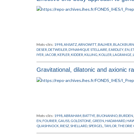
Mots-clés:
1998
,
ANSATZ
,
ARNOWITT
,
BALMER
,
BLACKBUR
DESER
,
DETWEILER
,
DYNAMIQUE STELLAIRE
,
EARDLEY
,
EN
,
E
IYER
,
JACOB
,
KEPLER
,
KIDDER
,
KILLING
,
KOLLER
,
LAGRANGE
,
POINCARE
,
POISSON
,
PREPUBLICATION
,
PROBLEME A DEUX 
SCHWINGER
,
SHAFER
,
SOMMERFELD
,
TAYLOR
,
TODOROV
,
W
Gravitational, dilatonic and axionic 
Mots-clés:
1998
,
ABRAHAM
,
BATTYE
,
BUONANNO
,
BURDEN
EN
,
FOURIER
,
GAUSS
,
GOLDSTONE
,
GREEN
,
HADAMARD
,
HA
QUASHNOCK
,
RIESZ
,
SHELLARD
,
SPERGEL
,
TAYLOR
,
THEORIE