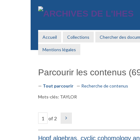
Passer
au
contenu
principal
Accueil
Collections
Chercher des docu
Mentions légales
Parcourir les contenus (69
Tout parcourir
Recherche de contenus
Mots-clés: TAYLOR
of 2
Hopf algebras, cyclic cohomology an