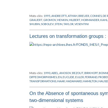
Mots-clés:
1995
,
ANDREOTTI
,
ATIYAH
,
BREUER
,
CONNES
,
DE
GRAUERT
,
GROMOV
,
HENKIN
,
HILBERT
,
HORMANDER
,
KAHL
SHUBIN
,
SOBOLEV
,
STEIN
,
TAYLOR
,
VESENTINI
Lectures on transformation groups 
Mots-clés:
1990
,
ABEL
,
ANOSOV
,
BEZOUT
,
BIRKHOFF
,
BONN
DIFFEOMORPHISMES
,
EN
,
EUCLIDE
,
EULER
,
FERRAND
,
FROBE
TRANSFORMATIONS
,
HAAR
,
HADAMARD
,
HAMILTON
,
HAUSD
KLEIN
,
KOBAYASHI
,
KOSZUL
,
KRONECKER
,
LAGRANGE
,
LELO
LYAPUNOV
,
MARGULIS
,
MONTGOMERY
,
MORSE
,
MOSTOW
,
N
On the Absence of spontaneous symme
SINAI
,
SULLIVAN
,
TAYLOR
,
TEICHMULLER
,
WINKELNKEMPER
,
two-dimensional systems