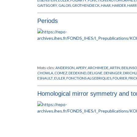
EISENSTEIN
,
EULER
,
FOGARTY
,
FONCTIONS AUTOMORPHES
,
GAITSGORY
,
GALOIS
,
GROTHENDIECK
,
HAAR
,
HARDER
,
HARR
KUNNETH
,
LAFFORGUE
,
LANG
,
LANGLANDS
,
LAUMON
,
LEFS
MOEGLIN
,
MORET-BAILLY
,
MORI
,
MUMFORD
,
NARASIMHAN
,
Periods
PROCESI
,
RAPOPORT
,
SATAKE
,
SELBERG
,
SESAHDRI
,
SHALIKA
,
LEFSCHETZ
,
VARIETES MODULAIRES DE DRINFELD
,
VERDIER
,
Mots-clés:
ANDERSON
,
APERY
,
ARCHIMEDE
,
ARTIN
,
BEILINS
CHOWLA
,
COMEZ
,
DEDEKIND
,
DELIGNE
,
DENINGER
,
DIRICHL
ESNAULT
,
EULER
,
FONCTIONS ALGEBRIQUES
,
FOURIER
,
FRIC
GONCHAROV
,
GREEN
,
GROTHENDIECK
,
HECKE
,
HECKMAN
,
KONTSEVICH
,
KRONECKER
,
KUGA
,
LANGLANDS
,
LEBESGUE
,
Homological mirror symmetry and tor
NERON
,
NEWTON
,
NOMBRES
,
PETERSON
,
PICARD
,
POISSON
,
SELBERG
,
SHIMURA
,
SIEGEL
,
STOKES
,
SWINNERTON
,
TATE
,
TA