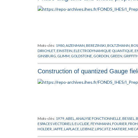
Mots-clés:
1980
,
AIZENMAN
,
BEREZINSKI
,
BOLTZMANN
,
BOS
DIRICHLET
,
EINSTEIN
,
ELECTRODYNAMIQUE QUANTIQUE
,
E
GINSBURG
,
GLIMM
,
GOLDSTONE
,
GORDON
,
GREEN
,
GRIFFIT
LANDAU
,
LAPLACE
,
LEBOWITZ
,
LIEB
,
MATIERE
,
MODELES MO
THIRRING
,
THOULESS
,
VILLAIN
,
WICK
Construction of quantized Gauge fiel
Mots-clés:
1979
,
ABEL
,
ANALYSE FONCTIONNELLE
,
BESSEL
,
ESPACES VECTORIELS
,
EUCLIDE
,
FEYNMANN
,
FOURIER
,
FROH
HOLDER
,
JAFFE
,
LAPLACE
,
LEIBNIZ
,
LIPSCJITZ
,
MATIERE
,
MECA
PHYSIQUE NUCLEAIRE
,
PITT
,
PLANCHEREL
,
POLARISATION
,
P