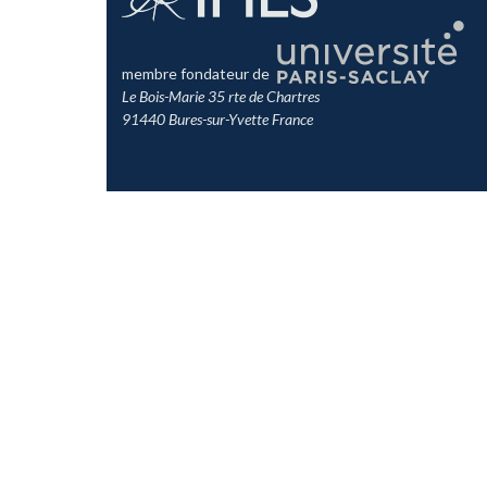
membre fondateur de
Le Bois-Marie 35 rte de Chartres
91440 Bures-sur-Yvette France