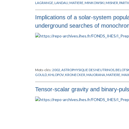
LAGRANGE
,
LANDAU
,
MATIERE
,
MINKOWSKI
,
MISNER
,
PARTI
RIEMANN
,
SCHRODINGER
,
SCHWINGER
,
SUNDRUM
,
THEORI
Implications of a solar-system popul
underground searches of monochromat
Mots-clés:
2002
,
ASTROPHYSIQUE DES NEUTRINOS
,
BELOTS
GOULD
,
KHLOPOV
,
KRONECKER
,
MAJORANA
,
MATIERE
,
MAX
Tensor-scalar gravity and binary-pul