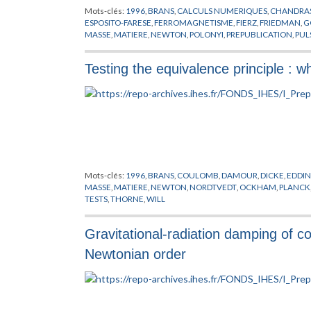
Mots-clés:
1996
,
BRANS
,
CALCULS NUMERIQUES
,
CHANDRA
ESPOSITO-FARESE
,
FERROMAGNETISME
,
FIERZ
,
FRIEDMAN
,
G
MASSE
,
MATIERE
,
NEWTON
,
POLONYI
,
PREPUBLICATION
,
PUL
YUKAWA
Testing the equivalence principle : 
Mots-clés:
1996
,
BRANS
,
COULOMB
,
DAMOUR
,
DICKE
,
EDDI
MASSE
,
MATIERE
,
NEWTON
,
NORDTVEDT
,
OCKHAM
,
PLANCK
TESTS
,
THORNE
,
WILL
Gravitational-radiation damping of 
Newtonian order