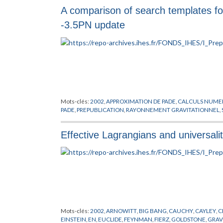
SIMON
,
THEORIE DE YANG-MILLS
,
THEORIE DES CHAMPS
,
TH
A comparison of search templates for
-3.5PN update
Mots-clés:
2002
,
APPROXIMATION DE PADE
,
CALCULS NUME
PADE
,
PREPUBLICATION
,
RAYONNEMENT GRAVITATIONNEL
,
Effective Lagrangians and universalit
Mots-clés:
2002
,
ARNOWITT
,
BIG BANG
,
CAUCHY
,
CAYLEY
,
C
EINSTEIN
,
EN
,
EUCLIDE
,
FEYNMAN
,
FIERZ
,
GOLDSTONE
,
GRAV