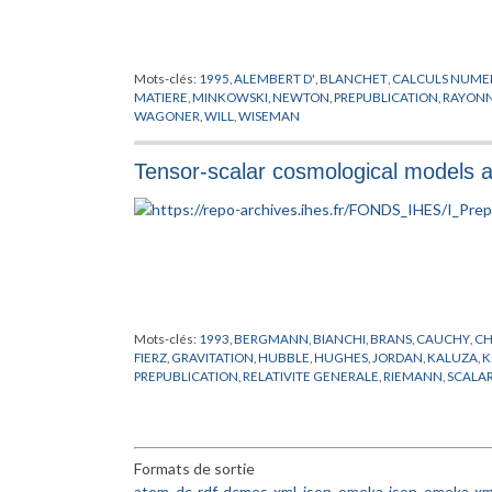
Mots-clés:
1995
,
ALEMBERT D'
,
BLANCHET
,
CALCULS NUME
MATIERE
,
MINKOWSKI
,
NEWTON
,
PREPUBLICATION
,
RAYONN
WAGONER
,
WILL
,
WISEMAN
Tensor-scalar cosmological models and
Mots-clés:
1993
,
BERGMANN
,
BIANCHI
,
BRANS
,
CAUCHY
,
CH
FIERZ
,
GRAVITATION
,
HUBBLE
,
HUGHES
,
JORDAN
,
KALUZA
,
K
PREPUBLICATION
,
RELATIVITE GENERALE
,
RIEMANN
,
SCALA
Formats de sortie
atom
,
dc-rdf
,
dcmes-xml
,
json
,
omeka-json
,
omeka-xm