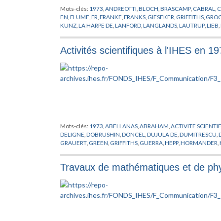
Mots-clés:
1973
,
ANDREOTTI
,
BLOCH
,
BRASCAMP
,
CABRAL
,
C
EN
,
FLUME
,
FR
,
FRANKE
,
FRANKS
,
GIESEKER
,
GRIFFITHS
,
GROO
KUNZ
,
LA HARPE DE
,
LANFORD
,
LANGLANDS
,
LAUTRUP
,
LIEB
,
PASOTTO
,
PHYSIQUE
,
PUBLICATION
,
RAFAEL DE
,
RAPPORT
,
RO
ANDRADE
,
STREATER
,
TAKENS
,
THOM
,
THOMAS
,
TITS
,
TRUM
Activités scientifiques à l'IHES en 1
Mots-clés:
1973
,
ABELLANAS
,
ABRAHAM
,
ACTIVITE SCIENTI
DELIGNE
,
DOBRUSHIN
,
DONCEL
,
DUJULA DE
,
DUMITRESCU
,
GRAUERT
,
GREEN
,
GRIFFITHS
,
GUERRA
,
HEPP
,
HORMANDER
,
LEBOWITZ
,
LENARD
,
LIEB
,
MALGRANGE
,
MANNING
,
MARTIN
OSERWALDER
,
PEGORARO
,
PEIXOTO
,
RAFAEL DE
,
RAPPORT
,
RE
Travaux de mathématiques et de phys
SUBBA RAO
,
TAKENS
,
THOM
,
TRUONG
,
WAL
,
ZEEMAN