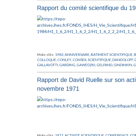
LICHTENBAUM
,
LOOIJENGA
,
LUSZTIG
,
MAGALHAES
,
MALG
Rapport du comité scientifique du 1
MICHEL
,
MILNE
,
MOND
,
MOROZ
,
MOZRZYMAS
,
MUKAMEL
,
N
PETITOT
,
PHYSICIEN
,
PHYSIQUE
,
PIATETSKII SHAPIRO
,
PLYMEN
SALAMON
,
SENECHAL
,
SINGHOF
,
SLODOWY
,
SOUDRY
,
STAN
TIROZZI
,
TITS
,
TOLEDO
,
TORPE
,
VAINSENCHER
,
VAN ENTER
,
V
WIGHTMAN
,
WOJTKOWIAK
,
WU
,
ZEEMAN
,
ZIMMER
Mots-clés:
1983
,
ANNIVERSAIRE
,
BATIMENT SCIENTIFIQUE
,
COLLOQUE
,
CONLEY
,
CONSEIL SCIENTIFIQUE
,
DANDOLOFF
,
GALLAVOTTI
,
GARDING
,
GAWEDZKI
,
GELFAND
,
GINDINKIN
,
G
LEBOWITZ
,
LIEBCHABER
,
MAC DUFF
,
MAYER
,
MICHEL
,
MILN
PERCIVAL
,
PERROUD
,
PUBLICATIONS MATHEMATIQUES
,
RAP
Rapport de David Ruelle sur son acti
STASICA
,
SULLIVAN
,
THOM
,
TIROZZI
,
TRIVIC
,
UNLU
,
VENKOV
,
novembre 1971
Mots-clés:
1971
,
ACTIVITE SCIENTIFIQUE
,
CONFERENCE
,
CON