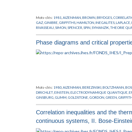
Mots-clés:
1981
,
AIZENMAN
,
BROWN
,
BRYDGES
,
CORRELAT
GAZ
,
GINIBRE
,
GRIFFITHS
,
HAMILTON
,
INEGALITES
,
LAPLACE
,
RIVASSEAU
,
SIMON
,
SPENCER
,
SPIN
,
SYMANZIK
,
THEORIE QUA
Phase diagrams and critical properti
Mots-clés:
1980
,
AIZENMAN
,
BEREZINSKI
,
BOLTZMANN
,
BOS
DIRICHLET
,
EINSTEIN
,
ELECTRODYNAMIQUE QUANTIQUE
,
E
GINSBURG
,
GLIMM
,
GOLDSTONE
,
GORDON
,
GREEN
,
GRIFFIT
LANDAU
,
LAPLACE
,
LEBOWITZ
,
LIEB
,
MATIERE
,
MODELES MO
THIRRING
,
THOULESS
,
VILLAIN
,
WICK
Correlation inequalities and the the
continuous systems, II. Bose-Einstei