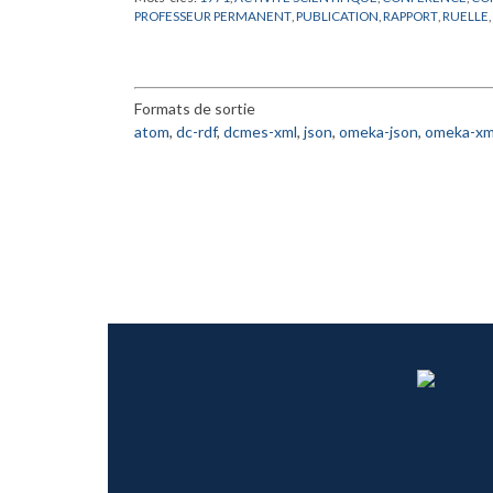
PROFESSEUR PERMANENT
,
PUBLICATION
,
RAPPORT
,
RUELLE
,
Formats de sortie
atom
,
dc-rdf
,
dcmes-xml
,
json
,
omeka-json
,
omeka-xm