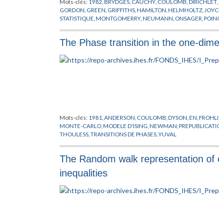
Mots-clés:
1982
,
BRYDGES
,
CAUCHY
,
COULOMB
,
DIRICHLET
,
GORDON
,
GREEN
,
GRIFFITHS
,
HAMILTON
,
HELMHOLTZ
,
JOYC
STATISTIQUE
,
MONTGOMERRY
,
NEUMANN
,
ONSAGER
,
POIN
VORTEX
,
YUKAWA
The Phase transition in the one-dime
Mots-clés:
1981
,
ANDERSON
,
COULOMB
,
DYSON
,
EN
,
FROHL
MONTE-CARLO
,
MODELE D'ISING
,
NEWMAN
,
PREPUBLICATI
THOULESS
,
TRANSITIONS DE PHASES
,
YUVAL
The Random walk representation of c
inequalities