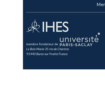
Men
membre fondateur de
Le Bois-Marie 35 rte de Chartres
91440 Bures-sur-Yvette France