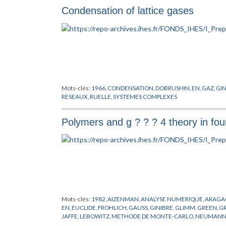
Condensation of lattice gases
Mots-clés:
1966
,
CONDENSATION
,
DOBRUSHIN
,
EN
,
GAZ
,
GIN
RESEAUX
,
RUELLE
,
SYSTEMES COMPLEXES
Polymers and g ? ? ? 4 theory in fo
Mots-clés:
1982
,
AIZENMAN
,
ANALYSE NUMERIQUE
,
ARAGA
EN
,
EUCLIDE
,
FROHLICH
,
GAUSS
,
GINIBRE
,
GLIMM
,
GREEN
,
GR
JAFFE
,
LEBOWITZ
,
METHODE DE MONTE-CARLO
,
NEUMAN
RESEAUX
,
SYMANZIK
,
URSELL
,
WIENER