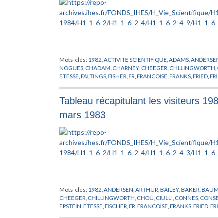
Mots-clés:
1982
,
ACTIVITE SCIENTIFIQUE
,
ADAMS
,
ANDERSE
NOGUES
,
CHADAM
,
CHARNEY
,
CHEEGER
,
CHLLINGWORTH
,
ETESSE
,
FALTINGS
,
FISHER
,
FR
,
FRANCOISE
,
FRANKS
,
FRIED
,
FR
HAMBLETON
,
HAZEWINKEL
,
HEATH-BROWN
,
JARIC
,
KERVAI
LICHTENBAUM
,
LISTE
,
LOOIJENGA
,
LUSZTIG
,
LYONS
,
MAGAL
Tableau récapitulant les visiteurs 1
MATHER
,
MAYER
,
MILLS
,
MOND
,
MOROS
,
MOZRZYMAS
,
MUK
PENROSE
,
PHYSIQUE
,
PIATETSKII SHAPIRO
,
PLYMEN
,
POHLME
mars 1983
ROCH
,
RYAN
,
SALAMON
,
SENECHAL
,
SINGHOF
,
SLODOWY
,
S
TOLEDO
,
VAINSENCHER
,
VAN ENTER
,
VELO
,
VERSCHOREN
,
V
XIN
,
YANG
,
ZEEMAN
Mots-clés:
1982
,
ANDERSEN
,
ARTHUR
,
BAILEY
,
BAKER
,
BAU
CHEEGER
,
CHILLINGWORTH
,
CHOU
,
CIULLI
,
CONNES
,
CONSE
EPSTEIN
,
ETESSE
,
FISCHER
,
FR
,
FRANCOISE
,
FRANKS
,
FRIED
,
FR
HAEFLIGER
,
HAMBLETON
,
HAZEWINKEL
,
HEATH-BROWN
,
J