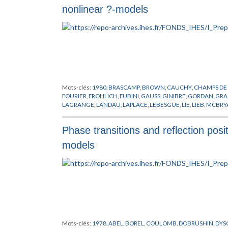
nonlinear ?-models
Mots-clés:
1980
,
BRASCAMP
,
BROWN
,
CAUCHY
,
CHAMPS DE
FOURIER
,
FROHLICH
,
FUBINI
,
GAUSS
,
GINIBRE
,
GORDAN
,
GRA
LAGRANGE
,
LANDAU
,
LAPLACE
,
LEBESGUE
,
LIE
,
LIEB
,
MCBRY
PREPUBLICATION
,
QUARKS
,
SCHRADER
,
SEILER
,
SPENCER
,
TH
Phase transitions and reflection posit
models
Mots-clés:
1978
,
ABEL
,
BOREL
,
COULOMB
,
DOBRUSHIN
,
DYS