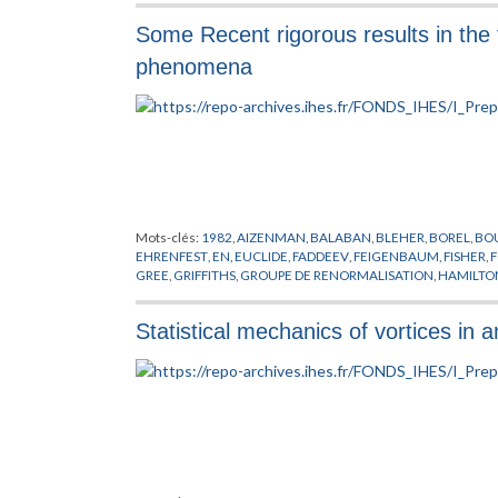
Some Recent rigorous results in the t
phenomena
Mots-clés:
1982
,
AIZENMAN
,
BALABAN
,
BLEHER
,
BOREL
,
BO
EHRENFEST
,
EN
,
EUCLIDE
,
FADDEEV
,
FEIGENBAUM
,
FISHER
,
F
GREE
,
GRIFFITHS
,
GROUPE DE RENORMALISATION
,
HAMILTO
LASINIO
,
KADANOFF
,
KALLEN
,
LANFORD
,
LE GUILLOU
,
LEBOW
OSTERWALDER
,
PEIERLS
,
PHENOMENES CRITIQUES
,
PIROGO
Statistical mechanics of vortices in a
SCHWARTZ
,
SCHWINGER
,
SENEOR
,
SIMON
,
SINAI
,
SOKAL
,
SP
TRANSITIONS DE PHASES
,
WAGNER
,
WEGNER
,
WIGHTMAN
,