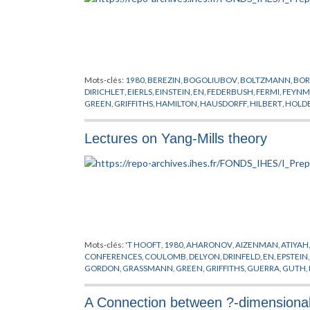
Mots-clés:
1980
,
BEREZIN
,
BOGOLIUBOV
,
BOLTZMANN
,
BOR
DIRICHLET
,
EIERLS
,
EINSTEIN
,
EN
,
FEDERBUSH
,
FERMI
,
FEYN
GREEN
,
GRIFFITHS
,
HAMILTON
,
HAUSDORFF
,
HILBERT
,
HOLD
MESSAGER
,
PARK
,
PEIERLS
,
PREPUBLICATION
,
SCHARZ
,
SEGA
HOVE
,
WICK
,
WIENER
,
YUKAWA
Lectures on Yang-Mills theory
Mots-clés:
'T HOOFT
,
1980
,
AHARONOV
,
AIZENMAN
,
ATIYAH
CONFERENCES
,
COULOMB
,
DELYON
,
DRINFELD
,
EN
,
EPSTEIN
GORDON
,
GRASSMANN
,
GREEN
,
GRIFFITHS
,
GUERRA
,
GUTH
,
LAPLACE
,
LEBESGUE
,
LIE
,
LORENTZ
,
MACK
,
MAGNEN
,
MANI
PREPUBLICATION
,
REGGE
,
RIEMANN
,
SATO
,
SCHRADER
,
SCH
A Connection between ?-dimensional 
STONE
,
SYMANZIK
,
THEORIE DE YANG-MILLS
,
VIRASORO
,
WIE