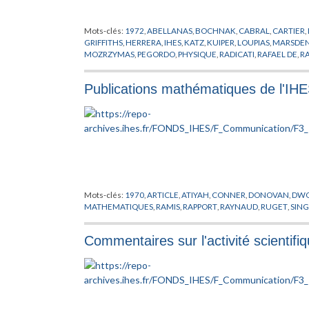
Mots-clés:
1972
,
ABELLANAS
,
BOCHNAK
,
CABRAL
,
CARTIER
,
GRIFFITHS
,
HERRERA
,
IHES
,
KATZ
,
KUIPER
,
LOUPIAS
,
MARSDE
MOZRZYMAS
,
PEGORDO
,
PHYSIQUE
,
RADICATI
,
RAFAEL DE
,
R
STOMAYOR
,
SUBBA RAO
,
TRAVAIL SCIENTIFIQUE
,
WALI
Publications mathématiques de l'IH
Mots-clés:
1970
,
ARTICLE
,
ATIYAH
,
CONNER
,
DONOVAN
,
DW
MATHEMATIQUES
,
RAMIS
,
RAPPORT
,
RAYNAUD
,
RUGET
,
SIN
Commentaires sur l'activité scientif