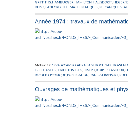
GRIFFITHS
,
HAMBURGER
,
HAMILTON
,
HAUSDORFF
,
HEGERFE
KUNZ
,
LANFORD
,
LIEB
,
MATHEMATIQUES
,
MECANIQUE STAT
POSITIVITE
,
PREPUBLICATION
,
PROBABILITES
,
REFLEXION
,
RO
SINAI
,
SLAWNY
,
SPENCER
,
THEORIE DES TREILLIS
,
THOMPSO
Année 1974 : travaux de mathématiq
Mots-clés:
1974
,
A'CAMPO
,
ABRAHAM
,
BOCHNAK
,
BOWEN
,
FRIEDLANDER
,
GRIFFITHS
,
IHES
,
JOSEPH
,
KUIPER
,
LASCOUX
,
L
PASOTTO
,
PHYSIQUE
,
PUBLICATION
,
RANICKI
,
RAPPORT
,
RUEL
Ouvrages de mathématiques et physi