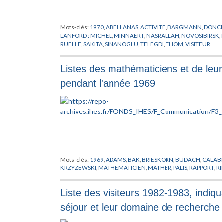
Mots-clés:
1970
,
ABELLANAS
,
ACTIVITE
,
BARGMANN
,
DONC
LANFORD : MICHEL
,
MINNAERT
,
NASRALLAH
,
NOVOSIBIRSK
,
RUELLE
,
SAKITA
,
SINANOGLU
,
TELEGDI
,
THOM
,
VISITEUR
Listes des mathématiciens et de leur 
pendant l'année 1969
Mots-clés:
1969
,
ADAMS
,
BAK
,
BRIESKORN
,
BUDACH
,
CALAB
KRZYZEWSKI
,
MATHEMATICIEN
,
MATHER
,
PALIS
,
RAPPORT
,
R
Liste des visiteurs 1982-1983, indiqua
séjour et leur domaine de recherche