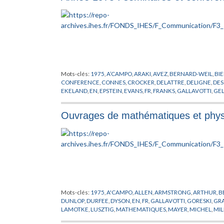
Mots-clés:
1975
,
A’CAMPO
,
ARAKI
,
AVEZ
,
BERNARD-WEIL
,
BI
CONFERENCE
,
CONNES
,
CROCKER
,
DELATTRE
,
DELIGNE
,
DE
EKELAND
,
EN
,
EPSTEIN
,
EVANS
,
FR
,
FRANKS
,
GALLAVOTTI
,
GE
HERMAN
,
HIRONAKA
,
IHES
,
ISRAEL
,
JOSEPHSON
,
KLINGENB
PHERSON
,
MAGNEN
,
MARTIN-LOF
,
MATHEMATIQUES
,
MICH
Ouvrages de mathématiques et physi
O’RAIFEARTAIGH
,
OKA
,
PACAULT
,
PASOTTO
,
PETITOT
,
PHYSIQ
SCHAEFFER
,
SCHEUER
,
SEMINAIRE
,
SIERSMA
,
SOTO ANDRAD
VISWANATHAN
,
WALI
,
WANG
,
WOLFART
,
WU
,
ZAGIER
Mots-clés:
1975
,
A'CAMPO
,
ALLEN
,
ARMSTRONG
,
ARTHUR
,
B
DUNLOP
,
DURFEE
,
DYSON
,
EN
,
FR
,
GALLAVOTTI
,
GORESKI
,
GR
LAMOTKE
,
LUSZTIG
,
MATHEMATIQUES
,
MAYER
,
MICHEL
,
MI
OSTERWALDER
,
PASOTTO
,
PHYSIQUE
,
PLESSIS DU
,
PUBLICATI