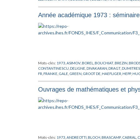
MORTON
,
NAMIKAWA
,
NOBS
,
OKA
,
PHYSIQUE
,
POENARU
,
PU
SIERSMA
,
SPANIER
,
SPENCER
,
WESTWICK
,
WHEELER
,
ZAGIER
,
Année académique 1973 : séminaire
Mots-clés:
1973
,
ASIMOV
,
BOREL
,
BOUCHIAT
,
BREZIN
,
BROD
CONTANTINESCU
,
DELIGNE
,
DIVAKARAN
,
DRAGT
,
DUMITRE
FR
,
FRANKE
,
GALE
,
GREEN
,
GROOT DE
,
HAEFLIGER
,
HEPP
,
HUG
KUIPER
,
LAUTRUP
,
LIEB
,
LLEWELLYN SMITH
,
LOOYENGA
,
MA
PHYSIQUE
,
PUPPE
,
RADICATI
,
RAFAEL DE
,
RAPPORT
,
RUELLE
,
S
Ouvrages de mathématiques et physi
SULLIVAN
,
THOM
,
THURSTON
,
TRUEMAN
,
WAGONER
,
WALD
Mots-clés:
1973
,
ANDREOTTI
,
BLOCH
,
BRASCAMP
,
CABRAL
,
C