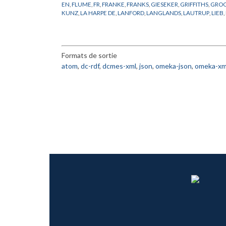
EN
,
FLUME
,
FR
,
FRANKE
,
FRANKS
,
GIESEKER
,
GRIFFITHS
,
GROO
KUNZ
,
LA HARPE DE
,
LANFORD
,
LANGLANDS
,
LAUTRUP
,
LIEB
,
PASOTTO
,
PHYSIQUE
,
PUBLICATION
,
RAFAEL DE
,
RAPPORT
,
RO
ANDRADE
,
STREATER
,
TAKENS
,
THOM
,
THOMAS
,
TITS
,
TRUM
Formats de sortie
atom
,
dc-rdf
,
dcmes-xml
,
json
,
omeka-json
,
omeka-xm