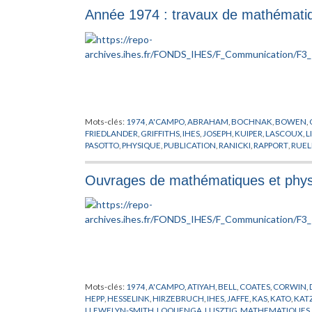
SPEISER
,
SPRINGER
,
STEENBRINK
,
STROKE
,
SULLIVAN
,
SWARU
Année 1974 : travaux de mathématiq
Mots-clés:
1974
,
A'CAMPO
,
ABRAHAM
,
BOCHNAK
,
BOWEN
,
FRIEDLANDER
,
GRIFFITHS
,
IHES
,
JOSEPH
,
KUIPER
,
LASCOUX
,
L
PASOTTO
,
PHYSIQUE
,
PUBLICATION
,
RANICKI
,
RAPPORT
,
RUEL
Ouvrages de mathématiques et physi
Mots-clés:
1974
,
A'CAMPO
,
ATIYAH
,
BELL
,
COATES
,
CORWIN
,
HEPP
,
HESSELINK
,
HIRZEBRUCH
,
IHES
,
JAFFE
,
KAS
,
KATO
,
KAT
LLEWELYN-SMITH
,
LOOIJENGA
,
LUSZTIG
,
MATHEMATIQUES