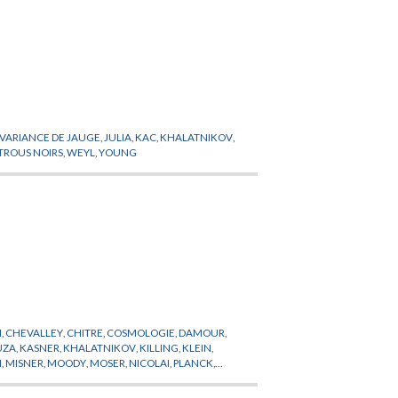
NVARIANCE DE JAUGE
,
JULIA
,
KAC
,
KHALATNIKOV
,
TROUS NOIRS
,
WEYL
,
YOUNG
N
,
CHEVALLEY
,
CHITRE
,
COSMOLOGIE
,
DAMOUR
,
UZA
,
KASNER
,
KHALATNIKOV
,
KILLING
,
KLEIN
,
I
,
MISNER
,
MOODY
,
MOSER
,
NICOLAI
,
PLANCK
,