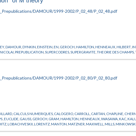
on'' of M theory
EY
,
DAMOUR
,
DYNKIN
,
EINSTEIN
,
EN
,
GEROCH
,
HAMILTON
,
HENNEAUX
,
HILBERT
,
I
NICOLAI
,
PREPUBLICATION
,
SUPERCODRES
,
SUPERGRAVITE
,
THEORIE DES CHAMPS
,
BILLARD
,
CALCULS NUMERIQUES
,
CALOGERO
,
CARROLL
,
CARTAN
,
CHAPLINE
,
CHER
PS
,
EUCLIDE
,
GAUSS
,
GEROCH
,
GRAM
,
HAMILTON
,
HENNEAUX
,
IWASAWA
,
KAC
,
KAL
HITZ
,
LOBACHVESKII
,
LORENTZ
,
MANTON
,
MATZNER
,
MAXWELL
,
MILLS
,
MINKOWSK
WARZSCHILD
,
SERRE
,
SIMONS
,
SITTER DE
,
TODA
,
WEYL
,
YANG