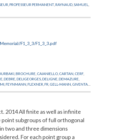
SEUR
,
PROFESSEUR PERMANENT
,
RAYNAUD
,
SAMUEL
,
OURBAKI
,
BROCHURE
,
CAIANIELLO
,
CARTAN
,
CERF
,
UE
,
DEBRE
,
DELIGEORGES
,
DELIGNE
,
DEMAZURE
,
RMI
,
FEYNMANN
,
FLEXNER
,
FR
,
GELL-MANN
,
GIVENTAL
,
,
KALLEN
,
KASTLER
,
KERENSKI
,
KHURI
,
KING
,
NDES-FRANCE
,
MICHEL
,
MINKOWSKI
,
MONTEL
,
ROLAND
,
ROLLAND
,
RUELLE
,
RYZANEK
,
SERRE
,
SKOPT
,
WIGHTMAN
,
WITTEN
,
ZEEMANFIELDS
. 2014 All finite as well as infinite
) point subgroups of full orthogonal
in two and three dimensions
sidered. For each point group a