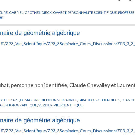
ZURE
,
GABRIEL
,
GROTHENDIECK
,
OVAERT
,
PERSONNALITE SCIENTIFIQUE
,
PROFESS
UE
naire de géométrie algébrique
ruhat, personne non identifiée, Claude Chevalley et Laure
EY
,
DELZART
,
DEMAZURE
,
DIEUDONNE
,
GABRIEL
,
GIRAUD
,
GROTHENDIECK
,
JOANO
AGE PHOTOGRAPHIQUE
,
VERDIER
,
VIE SCIENTIFIQUE
naire de géométrie algébrique