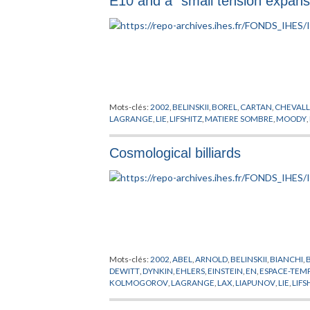
E10 and a "small tension expansi
Mots-clés:
2002
,
BELINSKII
,
BOREL
,
CARTAN
,
CHEVALL
LAGRANGE
,
LIE
,
LIFSHITZ
,
MATIERE SOMBRE
,
MOODY
,
Cosmological billiards
Mots-clés:
2002
,
ABEL
,
ARNOLD
,
BELINSKII
,
BIANCHI
,
DEWITT
,
DYNKIN
,
EHLERS
,
EINSTEIN
,
EN
,
ESPACE-TEM
KOLMOGOROV
,
LAGRANGE
,
LAX
,
LIAPUNOV
,
LIE
,
LIFS
POISSON
,
PREPUBLICATION
,
RIEMANN
,
SCHMIDT
,
SCH