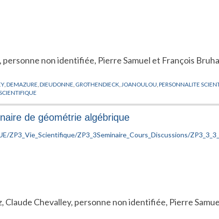
, personne non identifiée, Pierre Samuel et François Bruh
EY
,
DEMAZURE
,
DIEUDONNE
,
GROTHENDIECK
,
JOANOULOU
,
PERSONNALITE SCIEN
 SCIENTIFIQUE
naire de géométrie algébrique
z, Claude Chevalley, personne non identifiée, Pierre Samu