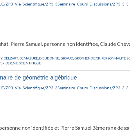
ruhat, Pierre Samuel, personne non identifiée, Claude Che
EY
,
DELZART
,
DEMAZURE
,
DIEUDONNE
,
GIRAUD
,
GROTHENDIECK
,
PERSONNALITE S
VERIDER
,
VIE SCIENTIFIQUE
naire de géométrie algébrique
personne non identifiée et Pierre Samuel 3ème rang de gau