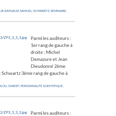
EUR
,
RAYNAUD
,
SAMUEL
,
SCHWARTZ
,
SEMINAIRE
,
Parmi les auditeurs :
1er rang de gauche à
droite : Michel
Demazure et Jean
Dieudonné 2ème
nt Schwartz 3ème rang de gauche à
ULOU
,
OVAERT
,
PERSONNALITE SCIENTIFIQUE
,
Parmi les auditeurs :