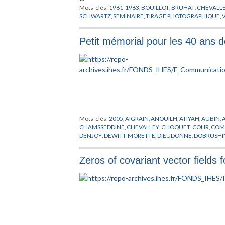
Mots-clés:
1961-1963
,
BOUILLOT
,
BRUHAT
,
CHEVALL
SCHWARTZ
,
SEMINAIRE
,
TIRAGE PHOTOGRAPHIQUE
,
Petit mémorial pour les 40 ans d
Mots-clés:
2005
,
AIGRAIN
,
ANOUILH
,
ATIYAH
,
AUBIN
,
CHAMSSEDDINE
,
CHEVALLEY
,
CHOQUET
,
COHR
,
COM
DENJOY
,
DEWITT-MORETTE
,
DIEUDONNE
,
DOBRUSHI
GODEL
,
GODEMENT
,
GOEBBEL
,
GRANDPIERRE
,
GROM
KONTSEVITCH
,
KRONLUND
,
KUIPER
,
LAGAYETTE
,
LE
Zeros of covariant vector fields f
MOTCHANE
,
NEEMAN
,
NOETHER
,
OPPENHEIMER
,
PEI
SHOCKLEY
,
SINAI
,
SMOLNI
,
SULLIVAN
,
TAYLOR
,
THIME