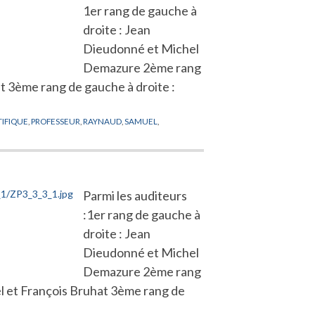
1er rang de gauche à
droite : Jean
Dieudonné et Michel
Demazure 2ème rang
at 3ème rang de gauche à droite :
TIFIQUE
,
PROFESSEUR
,
RAYNAUD
,
SAMUEL
,
Parmi les auditeurs
:1er rang de gauche à
droite : Jean
Dieudonné et Michel
Demazure 2ème rang
el et François Bruhat 3ème rang de