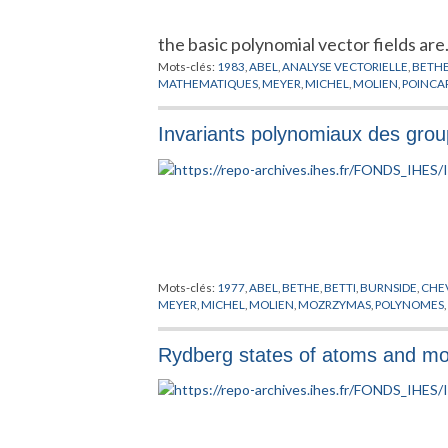
the basic polynomial vector fields ar
Mots-clés:
1983
,
ABEL
,
ANALYSE VECTORIELLE
,
BETH
MATHEMATIQUES
,
MEYER
,
MICHEL
,
MOLIEN
,
POINCA
Invariants polynomiaux des group
Mots-clés:
1977
,
ABEL
,
BETHE
,
BETTI
,
BURNSIDE
,
CHE
MEYER
,
MICHEL
,
MOLIEN
,
MOZRZYMAS
,
POLYNOMES
Rydberg states of atoms and mole