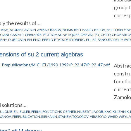
group t
corres
ly the results of…
TIYAH
,
ATOMES
,
AVRON
,
AYMAR
,
BASOV
,
BEIMS
,
BELLISSARD
,
BELOV
,
BETTI
,
BIEDEN
CIANI
,
CASIMIR
,
CHAMPS ELECTROMAGNETIQUES
,
CHEVALLEY
,
CHILD
,
CHUBNIKO
RENY
,
DUBROVIN
,
EN
,
ENGLEFIELD
,
ETATS DE RYDBERG
,
EULER
,
FANO
,
FARRELLY
,
FAT
URLAY
,
GRANT
,
GREEN
,
GROZDANOV
,
GUILLEMIN
,
GY
,
HAMERMESH
,
HAMILTON
,
H
NER
,
HYDROGENE
,
IKEN
,
IWAI
,
JACOBSON
,
JAFFE
,
JARIC
,
JONES
,
JORTNER
,
JUNGEN
,
K
xtensions of su 2 current algebras
TA
,
LAPLACE
,
LAWTON
,
LEBOEUF
,
LEE
,
LEMBO
,
LENZ
,
LIE
,
LIU
,
LOMBARDI
,
LOUK
,
LY
LCZEWSKI
,
MILLIGAN
,
MILLS
,
MOLIEN
,
MONTGOMERY
,
MORSE
,
MOZRZYMAS
,
NEKH
Abstrac
CARE
,
POSTON
,
PREPUBLICATION
,
RABANI
,
RAITHEL
,
REMACLE
,
RINGE
,
RINNEBERG
,
SINANOGLU
,
SMALE
,
SMOANE
,
SOLOV'EV
,
STANLEY
,
STARK
,
STEPHENS
,
STIEFEL
,
SUD
constru
L
,
WIGNER
,
WINTGEN
,
WRIGHT
,
WUNNER
,
ZAKRZEWSKI
,
ZEEMAN
,
ZHANG
,
ZHILINSK
functio
current
Zamolod
l solutions…
OULOMB
,
EN
,
EULER
,
FERMI
,
FONCTIONS
,
GEPNER
,
HILBERT
,
JACOB
,
KAC
,
KNIZHNIK
,
IVANOV
,
PREPUBLICATION
,
RIEMANN
,
STANEV
,
TODOROV
,
VIRASORO
,
WARD
,
WEYL
,