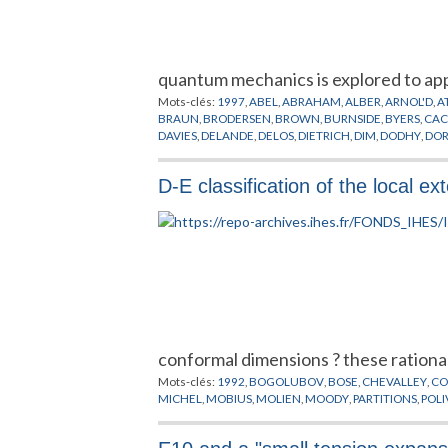
quantum mechanics is explored to app
Mots-clés:
1997
,
ABEL
,
ABRAHAM
,
ALBER
,
ARNOL'D
,
A
BRAUN
,
BRODERSEN
,
BROWN
,
BURNSIDE
,
BYERS
,
CAC
DAVIES
,
DELANDE
,
DELOS
,
DIETRICH
,
DIM
,
DODHY
,
DO
FUJII
,
GANESAN
,
GERMANN
,
GILMORE
,
GOODSON
,
GO
HERRICK
,
HILBERT
,
HOWARD
,
HULET
,
HULTEN
,
HUPP
D-E classification of the local e
KLEPPNER
,
KOENIG
,
KRANTZMAN
,
KRISCHNER
,
KUWA
MCINTOSH
,
MERKT
,
MICHEL
,
MICHELOT
,
MICHELS
,
MI
PAVLICHENKOV
,
PAVLOV
,
PEREMOLOV
,
PLANCK
,
POIN
SCHRODINGER
,
SCHRUFER
,
SCHWARZ
,
SEIPP
,
SIMON
,
UZER
,
VELDT
,
WALTER
,
WANG
,
WATSON
,
WEBER
,
WEY
conformal dimensions ? these rationa
Mots-clés:
1992
,
BOGOLUBOV
,
BOSE
,
CHEVALLEY
,
C
MICHEL
,
MOBIUS
,
MOLIEN
,
MOODY
,
PARTITIONS
,
POL