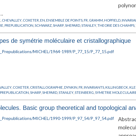
polynom
e…
E
,
CHEVALLEY
,
COXETER
,
EN
,
ENSEMBLE DE POINTS
,
FR
,
GRAMM
,
HOPFIELD
,
INVARI
RE
,
PREPUBLICATION
,
SCHWARZ
,
SHARP
,
SHEPARD
,
STANLEY
,
THEORIE DES CHAMPS
,
es de symétrie moléculaire et cristallographique
VALLEY
,
COXETER
,
CRISTALLOGRAPHIE
,
DYNKIN
,
FR
,
INVARIANTS
,
KILLINGBECK
,
KLE
,
PREPUBLICATION
,
SHARP
,
SHEPARD
,
STANLEY
,
STEINBERG
,
SYMETRIE MOLECULAIR
cules. Basic group theoretical and topological an
Abstrac
molecul
approac