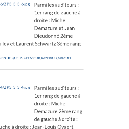
Parmi les auditeurs :
1er rang de gauche à
droite : Michel
Demazure et Jean
Dieudonné 2ème
valley et Laurent Schwartz 3ème rang
CIENTIFIQUE
,
PROFESSEUR
,
RAYNAUD
,
SAMUEL
,
Parmi les auditeurs :
1er rang de gauche à
droite : Michel
Demazure 2ème rang
de gauche à droite :
che à droite : Jean-Louis Ovaert,