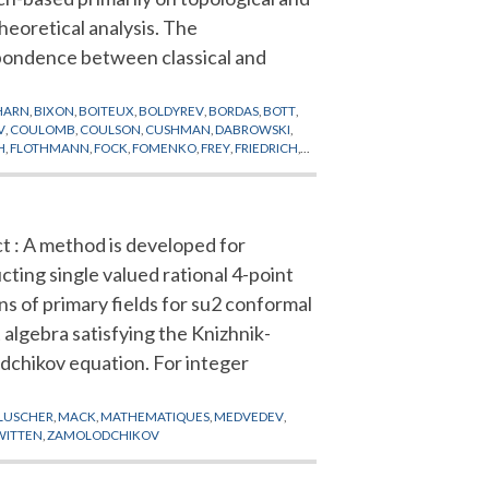
heoretical analysis. The
pondence between classical and
HARN
,
BIXON
,
BOITEUX
,
BOLDYREV
,
BORDAS
,
BOTT
,
V
,
COULOMB
,
COULSON
,
CUSHMAN
,
DABROWSKI
,
H
,
FLOTHMANN
,
FOCK
,
FOMENKO
,
FREY
,
FRIEDRICH
,
ARRIS
,
HARTER
,
HASEGAWA
,
HEEGARD
,
HELM
,
ALINSKY
,
KELLMAN
,
KETTERLE
,
KING
,
KIRWAN
,
APOUNOV
,
MADSEN
,
MAO
,
MARDSEN
,
MAYER
,
OROSHEV
,
NIU
,
PALAIS
,
PAN
,
PATTERSON
,
PAULI
,
t : A method is developed for
ROBNIK
,
RYDBERG
,
SADOVSKII
,
SAKURAI
,
DEN
,
SUISTERMAAT
,
TANNER
,
THOSS
,
THURSTON
,
cting single valued rational 4-point
II
ns of primary fields for su2 conformal
 algebra satisfying the Knizhnik-
chikov equation. For integer
LUSCHER
,
MACK
,
MATHEMATIQUES
,
MEDVEDEV
,
WITTEN
,
ZAMOLODCHIKOV