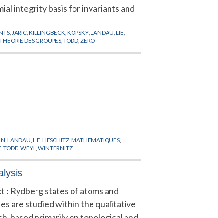
ial integrity basis for invariants and
ANTS
,
JARIC
,
KILLINGBECK
,
KOPSKY
,
LANDAU
,
LIE
,
THEORIE DES GROUPES
,
TODD
,
ZERO
IN
,
LANDAU
,
LIE
,
LIFSCHITZ
,
MATHEMATIQUES
,
E
,
TODD
,
WEYL
,
WINTERNITZ
alysis
t : Rydberg states of atoms and
es are studied within the qualitative
h-based primarily on topological and