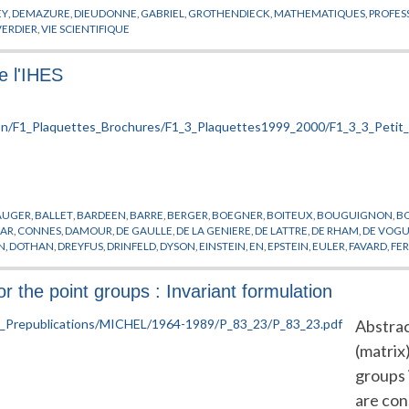
EY
,
DEMAZURE
,
DIEUDONNE
,
GABRIEL
,
GROTHENDIECK
,
MATHEMATIQUES
,
PROFES
VERDIER
,
VIE SCIENTIFIQUE
e l'IHES
AUGER
,
BALLET
,
BARDEEN
,
BARRE
,
BERGER
,
BOEGNER
,
BOITEUX
,
BOUGUIGNON
,
B
AR
,
CONNES
,
DAMOUR
,
DE GAULLE
,
DE LA GENIERE
,
DE LATTRE
,
DE RHAM
,
DE VOG
N
,
DOTHAN
,
DREYFUS
,
DRINFELD
,
DYSON
,
EINSTEIN
,
EN
,
EPSTEIN
,
EULER
,
FAVARD
,
FE
OV
,
GROTHENDIECK
,
GURSEY
,
HAWKING
,
HIRONAKA
,
HISTOIRE
,
HODGE
,
IHES
,
JAFE
HMANN
,
LELONG
,
LENINE
,
LIE
,
MANIN
,
MAO
,
MASSA
,
MASSE
,
MAZUR
,
MCCARTHY
,
ME
or the point groups : Invariant formulation
ERLS
,
PERES
,
PERRIN
,
PICARD
,
POINCARE
,
POISSON
,
PONMIDOU
,
REYNACH
,
RIEMANN
,
RAIS
,
THOM
,
TITS
,
TRICOT
,
TRIMBACH
,
VALETTA
,
VIGIER
,
VON NEUMANN
,
WEIL
,
WEI
Abstract
(matrix
groups 
are con