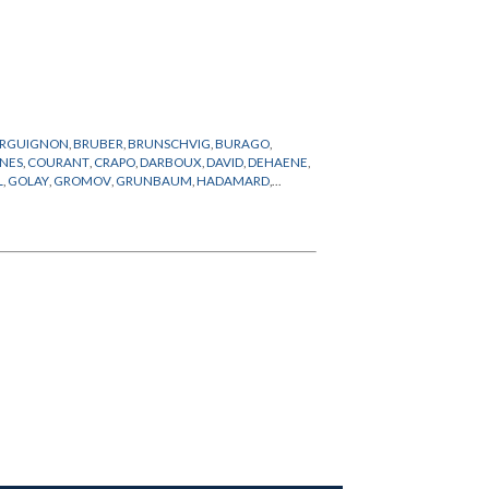
RGUIGNON
,
BRUBER
,
BRUNSCHVIG
,
BURAGO
,
NES
,
COURANT
,
CRAPO
,
DARBOUX
,
DAVID
,
DEHAENE
,
L
,
GOLAY
,
GROMOV
,
GRUNBAUM
,
HADAMARD
,
ANG
,
LANGEVIN
,
LANGLANDS
,
LEBESGUE
,
N
,
RADIN
,
RAGSDALE
,
RICHTER
,
ROBBINS
,
ROBINSON
,
M
,
THOMAS
,
TITS
,
TOGNOLI
,
VALERY
,
WANG
,
WEIL
,