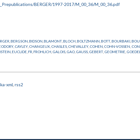
ERGER
,
BERGSON
,
BIDSON
,
BLAMONT
,
BLOCH
,
BOLTZMANN
,
BOTT
,
BOURBAKI
,
BOU
EODORY
,
CAYLEY
,
CHANGEUX
,
CHASLES
,
CHEVALLEY
,
COHEN
,
COHN-VOSSEN
,
CON
NSTEIN
,
EUCLIDE
,
FR
,
FROHLICH
,
GALOIS
,
GAO
,
GAUSS
,
GEBERT
,
GEOMETRIE
,
GOEDE
ERSH
,
HILBERT
,
HOPF
,
JACOB
,
JAFFE
,
KEPLER
,
KHARLAMOV
,
KLAINERMAN
,
KLEIN
,
L
UMANN
,
NOVIKOV
,
PACH
,
PENROSE
,
PERELMAN
,
PORTEUS
,
PREPUBLICATION
,
QUIN
SENECHAL
,
SHEPARD
,
SHIMURA
,
STEEN
,
STEWART
,
TABACHNIKOV
,
TANIYAMA
,
THO
G
,
YAU
,
ZAKHAROV
,
ZARISKI
,
ZHANG
ka-xml
,
rss2