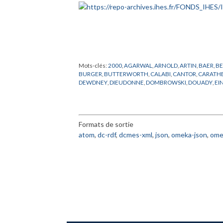
Mots-clés:
2000
,
AGARWAL
,
ARNOLD
,
ARTIN
,
BAER
,
B
BURGER
,
BUTTERWORTH
,
CALABI
,
CANTOR
,
CARATH
DEWDNEY
,
DIEUDONNE
,
DOMBROWSKI
,
DOUADY
,
EI
HAEFLIGER
,
HARISH-CHANDRA
,
HAUSDORFF
,
HEPP
,
H
MATHEMATIQUES
,
MILLS
,
MONGE
,
NABUTOVSKY
,
NE
RONGA
,
ROTA
,
SCHUMACHER
,
SCHWARTZ
,
SEMMES
,
WEINGERGER
,
WHITNEY
,
WILLMORE
,
WITHNEY
,
YAN
Formats de sortie
atom
,
dc-rdf
,
dcmes-xml
,
json
,
omeka-json
,
ome