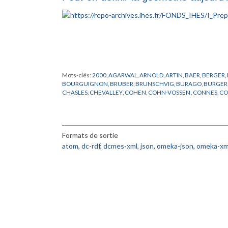
Mots-clés:
2000
,
AGARWAL
,
ARNOLD
,
ARTIN
,
BAER
,
BERGER
,
BOURGUIGNON
,
BRUBER
,
BRUNSCHVIG
,
BURAGO
,
BURGER
CHASLES
,
CHEVALLEY
,
COHEN
,
COHN-VOSSEN
,
CONNES
,
CO
DOMBROWSKI
,
DOUADY
,
EINSTEIN
,
EUCLIDE
,
FR
,
FROHLICH
,
GRUNBAUM
,
HADAMARD
,
HAEFLIGER
,
HARISH-CHANDRA
,
H
KHARLAMOV
,
KLAINERMAN
,
KLEIN
,
LANG
,
LANGEVIN
,
LANG
NEUMANN
,
NOVIKOV
,
PACH
,
PENROSE
,
PERELMAN
,
PORTEU
Formats de sortie
ROBINSON
,
RONGA
,
ROTA
,
SCHUMACHER
,
SCHWARTZ
,
SEM
TANIYAMA
,
THOM
,
THOMAS
,
TITS
,
TOGNOLI
,
VALERY
,
WANG
,
atom
,
dc-rdf
,
dcmes-xml
,
json
,
omeka-json
,
omeka-xm
ZAKHAROV
,
ZARISKI
,
ZHANG