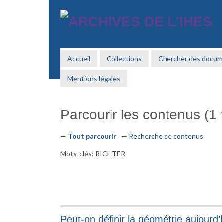
Passer
au
contenu
principal
Accueil
Collections
Chercher des docu
Mentions légales
Parcourir les contenus (1 t
Tout parcourir
Recherche de contenus
Mots-clés: RICHTER
Peut-on définir la géométrie aujourd’