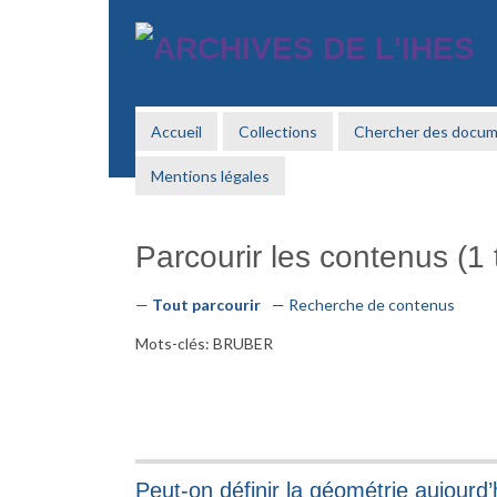
Passer
au
contenu
principal
Accueil
Collections
Chercher des docu
Mentions légales
Parcourir les contenus (1 t
Tout parcourir
Recherche de contenus
Mots-clés: BRUBER
Peut-on définir la géométrie aujourd’