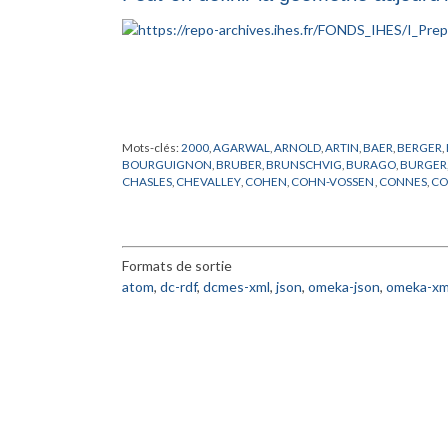
Mots-clés:
2000
,
AGARWAL
,
ARNOLD
,
ARTIN
,
BAER
,
BERGER
,
BOURGUIGNON
,
BRUBER
,
BRUNSCHVIG
,
BURAGO
,
BURGER
CHASLES
,
CHEVALLEY
,
COHEN
,
COHN-VOSSEN
,
CONNES
,
CO
DOMBROWSKI
,
DOUADY
,
EINSTEIN
,
EUCLIDE
,
FR
,
FROHLICH
,
GRUNBAUM
,
HADAMARD
,
HAEFLIGER
,
HARISH-CHANDRA
,
H
KHARLAMOV
,
KLAINERMAN
,
KLEIN
,
LANG
,
LANGEVIN
,
LANG
NEUMANN
,
NOVIKOV
,
PACH
,
PENROSE
,
PERELMAN
,
PORTEU
Formats de sortie
ROBINSON
,
RONGA
,
ROTA
,
SCHUMACHER
,
SCHWARTZ
,
SEM
TANIYAMA
,
THOM
,
THOMAS
,
TITS
,
TOGNOLI
,
VALERY
,
WANG
,
atom
,
dc-rdf
,
dcmes-xml
,
json
,
omeka-json
,
omeka-xm
ZAKHAROV
,
ZARISKI
,
ZHANG