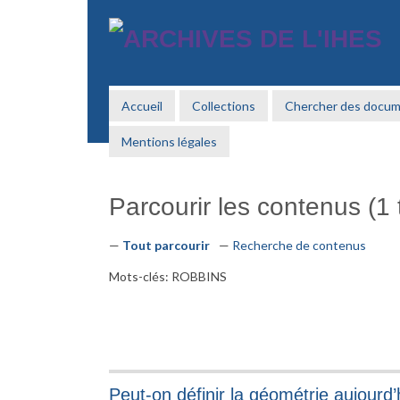
Passer
au
contenu
principal
Accueil
Collections
Chercher des docu
Mentions légales
Parcourir les contenus (1 t
Tout parcourir
Recherche de contenus
Mots-clés: ROBBINS
Peut-on définir la géométrie aujourd’