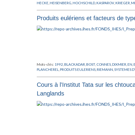
HECKE
,
HEISENBERG
,
HOCHSCHILD
,
KASPAROV
,
KRIEGER
,
MI
RADON
,
RIEMANN
,
VEY
,
VON NEUMANN
,
WOODS
,
YANG
Produits eulériens et facteurs de type
Mots-clés:
1992
,
BLACKADAR
,
BOST
,
CONNES
,
DIXMIER
,
EN
,
PLANCHEREL
,
PRODUITS EULERIENS
,
RIEMANN
,
SYSTEMES 
Cours à l'Institut Tata sur les chtou
Langlands