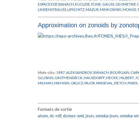
ESPACES DE BANACH
,
EUCLIDE
,
FUNK
,
GAUSS
,
GEOMETRIE 
LINDENSTRAUSS
,
LIPSCHITZ
,
MAZUR
,
MINKOWSKI
,
MONGE
,
RODRIGUES
,
SCHNEIDER
,
SCHUTT
,
YAU
Approximation on zonoids by zonoto
Mots-clés:
1987
,
ALEKSANDROV
,
BANACH
,
BOURGAIN
,
CAR
GLUSKIN
,
GROTHENDIECK
,
HAUSDORFF
,
HECKE
,
HILBERT
,
J
MILMAN
,
NIKHISIN
,
ORLICZ
,
PAJOR
,
PARSEVAL
,
PIETCH
,
PISIER
,
SCHECHTMAN
,
SCHWARTZ
,
SHEPP
,
STIRLING
,
SUDAKOV
,
SZ
Formats de sortie
atom
,
dc-rdf
,
dcmes-xml
,
json
,
omeka-json
,
omeka-xm