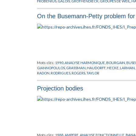
FROBENIUS
,
GALOIS
,
GROTHENDIECK
,
GROUPES DE WEIL
,
H
HURWITZ
,
JACQUET
,
KLEIN
,
KOCH
,
KRULL
,
KUTZO
,
LAGRAN
OPERATEURS DE HECKE
,
PASOTTO
,
POINCARE
,
PREPUBLICAT
On the Busemann-Petty problem for p
WEIL
,
THEORIE DES GROUPES
,
THEORIE DES NOMBRES
,
TUN
Mots-clés:
1990
,
ANALYSE HARMONIQUE
,
BOURGAIN
,
BUS
GIANNOPOULOS
,
GRASSMAN
,
HAUDORFF
,
HECKE
,
LARMAN
,
RADON
,
RODRIGUES
,
ROGERS
,
TAYLOR
Projection bodies
Mots-clés:
1988
,
AMPERE
,
ANALYSE FONCTIONNELLE
,
BANA