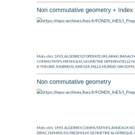
Non commutative geometry + Index
Mots-clés:
1993
,
ALGEBRES D'OPERATEURS
,
ARAKI
,
BANACH
COMMUTATIFS
,
FREDHOLM
,
GEOMETRIE DIFFERENTIELLE 
K-THEORIE
,
KASPAROV
,
KRIEGER
,
MILLS
,
MURRAY
,
NIKODYM
WOODS
,
YANG
Non commutative geometry
Mots-clés:
1993
,
ALGEBRES COMMUTATIVES
,
ANNEAUX NO
DIRAC
,
DIXMIER
,
EN
,
FREDHOLM
,
GEOMETRIE ALGEBRIQUE
,