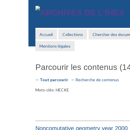
Passer
au
contenu
principal
Accueil
Collections
Chercher des docu
Mentions légales
Parcourir les contenus (14
Tout parcourir
Recherche de contenus
Mots-clés: HECKE
Noncomutative geometry year 2000