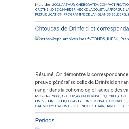
Mots-clés:
2002
,
ARTHUR
,
CHEBORATEV
,
COMPACTIFICATI
GROTHENDIECK
,
HARDER
,
HECKE
,
JACQUET
,
LAFFORGUE
,
L
PREPUBLICATION
,
PROGRAMME DE LANGLANDS
,
SELBERG
,
Chtoucas de Drinfeld et correspond
Résumé. On démontre la correspondance de
preuve généralise celle de Drinfeld en rang
rang r dans la cohomologie l-adique des v
Mots-clés:
2000
,
ARTHUR
,
ARTIN
,
BERNSTEIN
,
BOREL
,
CARTI
EISENSTEIN
,
EULER
,
FOGARTY
,
FONCTIONS AUTOMORPHES
,
GAITSGORY
,
GALOIS
,
GROTHENDIECK
,
HAAR
,
HARDER
,
HARR
KUNNETH
,
LAFFORGUE
,
LANG
,
LANGLANDS
,
LAUMON
,
LEFS
MOEGLIN
,
MORET-BAILLY
,
MORI
,
MUMFORD
,
NARASIMHAN
,
Periods
PROCESI
,
RAPOPORT
,
SATAKE
,
SELBERG
,
SESAHDRI
,
SHALIKA
,
LEFSCHETZ
,
VARIETES MODULAIRES DE DRINFELD
,
VERDIER
,