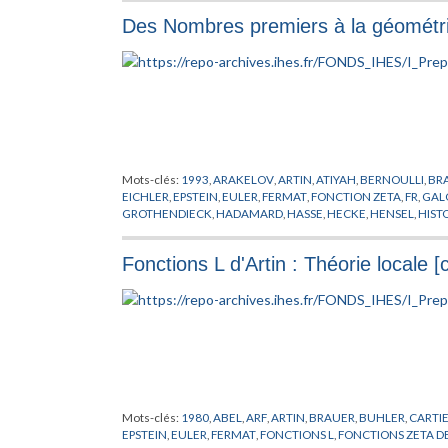
GODEMONT
,
GOURSAT
,
GRAUERT
,
GROTHENDIECK
,
HAMIL
Des Nombres premiers à la géométri
HODGE
,
HUREWICZ
,
ISOMORPHISMES
,
KANT
,
KEPLER
,
KILLI
LEFSCHETZ
,
LEIBNIZ
,
LERAY
,
LEVI-CIVITA
,
LIE
,
LIONS
,
LOBACH
MATHEMATIQUES
,
MORSE
,
NEWTON
,
NOETHER
,
OKA
,
PATRA
PREPUBLICATION
,
PTOLEMEE
,
PYTHAGORE
,
ROBINSON
,
ROC
STONE
,
STRUCTURALISME
,
THEORIE DES FONCTEURS
,
THO
VAN DER
,
WEBER
,
WEIL
,
WEYL
,
ZARISKI
,
ZERMELO
,
ZORN
Mots-clés:
1993
,
ARAKELOV
,
ARTIN
,
ATIYAH
,
BERNOULLI
,
BR
EICHLER
,
EPSTEIN
,
EULER
,
FERMAT
,
FONCTION ZETA
,
FR
,
GAL
GROTHENDIECK
,
HADAMARD
,
HASSE
,
HECKE
,
HENSEL
,
HIST
MARKOV
,
MAZUR
,
MINAKSHISUNDARAM
,
NOMBRES PREMI
SCHMIDT
,
SELBERG
,
SEVERI
,
SHIMURA
,
SIEGEL
,
SINGER
,
TANI
Fonctions L d'Artin : Théorie locale
Mots-clés:
1980
,
ABEL
,
ARF
,
ARTIN
,
BRAUER
,
BUHLER
,
CARTI
EPSTEIN
,
EULER
,
FERMAT
,
FONCTIONS L
,
FONCTIONS ZETA D