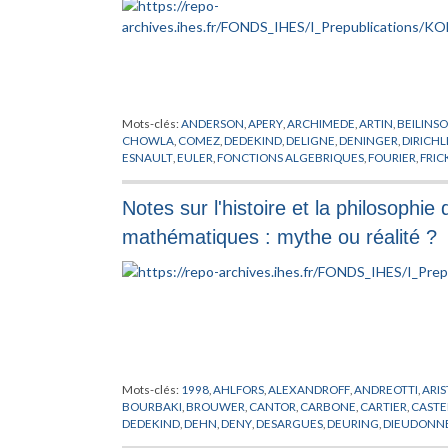
Mots-clés:
ANDERSON
,
APERY
,
ARCHIMEDE
,
ARTIN
,
BEILINS
CHOWLA
,
COMEZ
,
DEDEKIND
,
DELIGNE
,
DENINGER
,
DIRICHL
ESNAULT
,
EULER
,
FONCTIONS ALGEBRIQUES
,
FOURIER
,
FRIC
GONCHAROV
,
GREEN
,
GROTHENDIECK
,
HECKE
,
HECKMAN
,
KONTSEVICH
,
KRONECKER
,
KUGA
,
LANGLANDS
,
LEBESGUE
,
Notes sur l'histoire et la philosophi
NERON
,
NEWTON
,
NOMBRES
,
PETERSON
,
PICARD
,
POISSON
,
SELBERG
,
SHIMURA
,
SIEGEL
,
STOKES
,
SWINNERTON
,
TATE
,
TA
mathématiques : mythe ou réalité ?
Mots-clés:
1998
,
AHLFORS
,
ALEXANDROFF
,
ANDREOTTI
,
ARI
BOURBAKI
,
BROUWER
,
CANTOR
,
CARBONE
,
CARTIER
,
CAST
DEDEKIND
,
DEHN
,
DENY
,
DESARGUES
,
DEURING
,
DIEUDONN
ERLANGEN
,
EUCLIDE
,
EULER
,
EURING
,
FR
,
FRAENKEL
,
FRECH