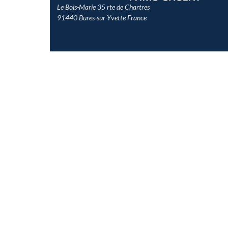
Le Bois-Marie 35 rte de Chartres
91440 Bures-sur-Yvette France