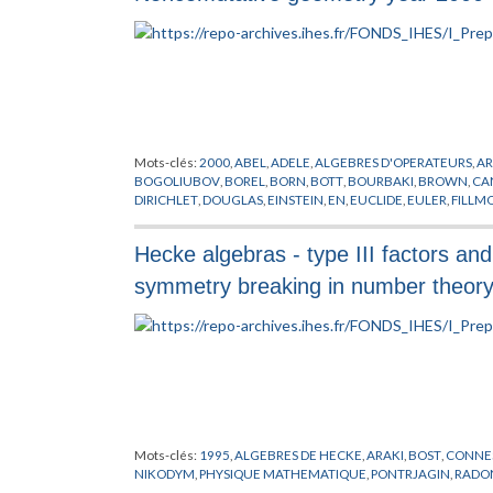
Mots-clés:
2000
,
ABEL
,
ADELE
,
ALGEBRES D'OPERATEURS
,
A
BOGOLIUBOV
,
BOREL
,
BORN
,
BOTT
,
BOURBAKI
,
BROWN
,
CA
DIRICHLET
,
DOUGLAS
,
EINSTEIN
,
EN
,
EUCLIDE
,
EULER
,
FILLM
GELFAND
,
GEOMETRIE NON COMMUTATIVE
,
GRASSMAN
,
G
HIGSON
,
HILBERT
,
HIRZEBRUCH
,
HOCHSCHILD
,
HOPF
,
IWAS
Hecke algebras - type III factors an
KREIMER
,
LAFFORGUE
,
LAGRANGE
,
LANDI
,
LANGLANDS
,
LEB
MORSE
,
MOSCOVICI
,
NEWTON
,
NOVIKOV
,
OZAWA
,
PLEMELJ
,
symmetry breaking in number theor
SCHRODINGER
,
SCHWARTZ
,
SEIBERG
,
SELBERG
,
SINGER
,
SKA
THEORIE DES NOMBRES
,
VON NEUMANN
,
WASSERMAN
,
WE
Mots-clés:
1995
,
ALGEBRES DE HECKE
,
ARAKI
,
BOST
,
CONNE
NIKODYM
,
PHYSIQUE MATHEMATIQUE
,
PONTRJAGIN
,
RADO