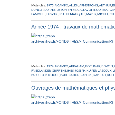
Mots-clés:
1975
,
A'CAMPO
,
ALLEN
,
ARMSTRONG
,
ARTHUR
,
B
DUNLOP
,
DURFEE
,
DYSON
,
EN
,
FR
,
GALLAVOTTI
,
GORESKI
,
GR
LAMOTKE
,
LUSZTIG
,
MATHEMATIQUES
,
MAYER
,
MICHEL
,
MI
OSTERWALDER
,
PASOTTO
,
PHYSIQUE
,
PLESSIS DU
,
PUBLICATI
SPEISER
,
SPRINGER
,
STEENBRINK
,
STROKE
,
SULLIVAN
,
SWARU
Année 1974 : travaux de mathématiq
Mots-clés:
1974
,
A'CAMPO
,
ABRAHAM
,
BOCHNAK
,
BOWEN
,
FRIEDLANDER
,
GRIFFITHS
,
IHES
,
JOSEPH
,
KUIPER
,
LASCOUX
,
L
PASOTTO
,
PHYSIQUE
,
PUBLICATION
,
RANICKI
,
RAPPORT
,
RUEL
Ouvrages de mathématiques et physi