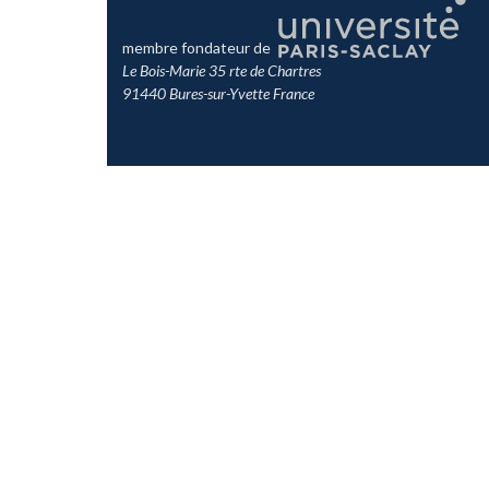
membre fondateur de
Le Bois-Marie 35 rte de Chartres
91440 Bures-sur-Yvette France