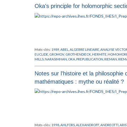
Oka's principle for holomorphic sectio
Mots-clés:
1989
,
ABEL
,
ALGEBRE LINEAIRE
,
ANALYSE VECTOR
EUCLIDE
,
GROMOV
,
GROTHENDIECK
,
HERMITE
,
HOMOMORP
MILLS
,
NARASIMHAN
,
OKA
,
PREPUBLICATION
,
RIEMAN
,
RIEM
RIEMANN
,
YANG
,
ZARISKI
Notes sur l'histoire et la philosophi
mathématiques : mythe ou réalité ?
Mots-clés:
1998
,
AHLFORS
,
ALEXANDROFF
,
ANDREOTTI
,
ARI