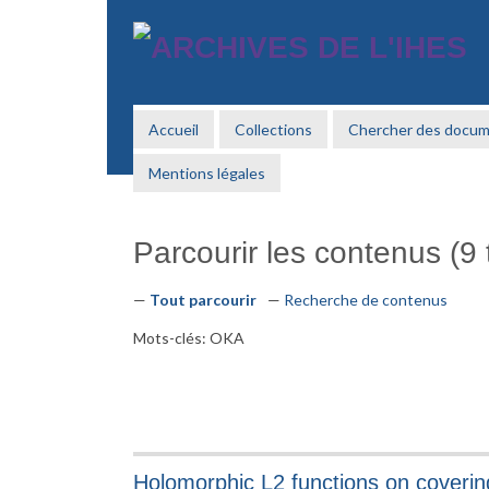
Passer
au
contenu
principal
Accueil
Collections
Chercher des docu
Mentions légales
Parcourir les contenus (9 t
Tout parcourir
Recherche de contenus
Mots-clés: OKA
Holomorphic L2 functions on coveri