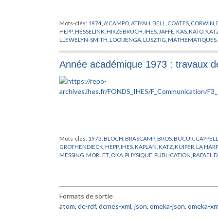
Mots-clés:
1974
,
A'CAMPO
,
ATIYAH
,
BELL
,
COATES
,
CORWIN
,
HEPP
,
HESSELINK
,
HIRZEBRUCH
,
IHES
,
JAFFE
,
KAS
,
KATO
,
KAT
LLEWELYN-SMITH
,
LOOIJENGA
,
LUSZTIG
,
MATHEMATIQUES
MORTON
,
NAMIKAWA
,
NOBS
,
OKA
,
PHYSIQUE
,
POENARU
,
PU
SIERSMA
,
SPANIER
,
SPENCER
,
WESTWICK
,
WHEELER
,
ZAGIER
,
Année académique 1973 : travaux d
Mots-clés:
1973
,
BLOCH
,
BRASCAMP
,
BROS
,
BUCUR
,
CAPPEL
GROTHENDIECK
,
HEPP
,
IHES
,
KAPLAN
,
KATZ
,
KUIPER
,
LA HARP
MESSING
,
MORLET
,
OKA
,
PHYSIQUE
,
PUBLICATION
,
RAFAEL D
WEINSTEIN
,
WIDOM
Formats de sortie
atom
,
dc-rdf
,
dcmes-xml
,
json
,
omeka-json
,
omeka-xm