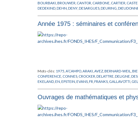
BOURBAKI
,
BROUWER
,
CANTOR
,
CARBONE
,
CARTIER
,
CAST
DEDEKIND
,
DEHN
,
DENY
,
DESARGUES
,
DEURING
,
DIEUDONN
ERLANGEN
,
EUCLIDE
,
EULER
,
EURING
,
FR
,
FRAENKEL
,
FRECH
GODEMONT
,
GOURSAT
,
GRAUERT
,
GROTHENDIECK
,
HAMIL
Année 1975 : séminaires et confére
HODGE
,
HUREWICZ
,
ISOMORPHISMES
,
KANT
,
KEPLER
,
KILLI
LEFSCHETZ
,
LEIBNIZ
,
LERAY
,
LEVI-CIVITA
,
LIE
,
LIONS
,
LOBACH
MATHEMATIQUES
,
MORSE
,
NEWTON
,
NOETHER
,
OKA
,
PATRA
PREPUBLICATION
,
PTOLEMEE
,
PYTHAGORE
,
ROBINSON
,
ROC
STONE
,
STRUCTURALISME
,
THEORIE DES FONCTEURS
,
THO
VAN DER
,
WEBER
,
WEIL
,
WEYL
,
ZARISKI
,
ZERMELO
,
ZORN
Mots-clés:
1975
,
A’CAMPO
,
ARAKI
,
AVEZ
,
BERNARD-WEIL
,
BI
CONFERENCE
,
CONNES
,
CROCKER
,
DELATTRE
,
DELIGNE
,
DE
EKELAND
,
EN
,
EPSTEIN
,
EVANS
,
FR
,
FRANKS
,
GALLAVOTTI
,
GE
HERMAN
,
HIRONAKA
,
IHES
,
ISRAEL
,
JOSEPHSON
,
KLINGENB
PHERSON
,
MAGNEN
,
MARTIN-LOF
,
MATHEMATIQUES
,
MICH
Ouvrages de mathématiques et physi
O’RAIFEARTAIGH
,
OKA
,
PACAULT
,
PASOTTO
,
PETITOT
,
PHYSIQ
SCHAEFFER
,
SCHEUER
,
SEMINAIRE
,
SIERSMA
,
SOTO ANDRAD
VISWANATHAN
,
WALI
,
WANG
,
WOLFART
,
WU
,
ZAGIER