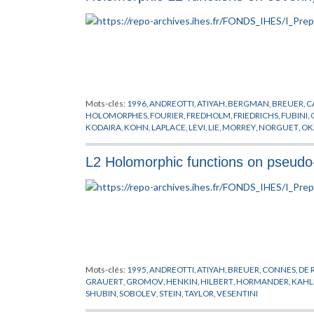
Mots-clés:
1996
,
ANDREOTTI
,
ATIYAH
,
BERGMAN
,
BREUER
,
C
HOLOMORPHES
,
FOURIER
,
FREDHOLM
,
FRIEDRICHS
,
FUBINI
,
KODAIRA
,
KOHN
,
LAPLACE
,
LEVI
,
LIE
,
MORREY
,
NORGUET
,
OK
STEIN
,
VARIETES
,
VESENTINI
,
VON NEUMANN
L2 Holomorphic functions on pseudo
Mots-clés:
1995
,
ANDREOTTI
,
ATIYAH
,
BREUER
,
CONNES
,
DE
GRAUERT
,
GROMOV
,
HENKIN
,
HILBERT
,
HORMANDER
,
KAHL
SHUBIN
,
SOBOLEV
,
STEIN
,
TAYLOR
,
VESENTINI