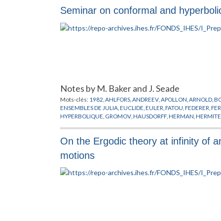
Seminar on conformal and hyperboli
Notes by M. Baker and J. Seade
Mots-clés:
1982
,
AHLFORS
,
ANDREEV
,
APOLLON
,
ARNOLD
,
B
ENSEMBLES DE JULIA
,
EUCLIDE
,
EULER
,
FATOU
,
FEDERER
,
FE
HYPERBOLIQUE
,
GROMOV
,
HAUSDORFF
,
HERMAN
,
HERMITE
MAHLER
,
MARGULIS
,
MARSTAND
,
MOEBIUS
,
MONTEL
,
MOSH
RADON
,
RIEMANN
,
RIESZ
,
ROGERS
,
SCHOTTKY
,
SIEGEL
,
STEIN
On the Ergodic theory at infinity of a
motions