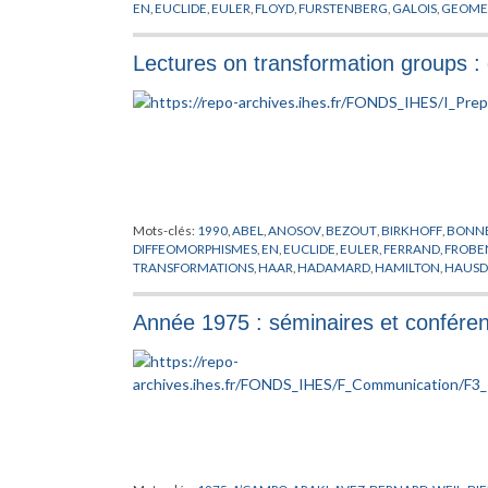
EN
,
EUCLIDE
,
EULER
,
FLOYD
,
FURSTENBERG
,
GALOIS
,
GEOMET
HAUSDORFF
,
HEISENBERG
,
HERMITE
,
HESS
,
HIGGS
,
HODGE
,
LIPSCHITZ
,
LUBOTZKI
,
MALCEV
,
MARGULIS
,
MAUTNER
,
METI
Lectures on transformation groups 
PALAIS
,
PANSU
,
PREPUBLICATION
,
RICCI
,
RIEMANN
,
RIGIDITE
,
THURSTON
,
TIHOMIROVA
,
TOLEDO
,
TRICERRI
,
TUKIA
,
VAISAL
Mots-clés:
1990
,
ABEL
,
ANOSOV
,
BEZOUT
,
BIRKHOFF
,
BONN
DIFFEOMORPHISMES
,
EN
,
EUCLIDE
,
EULER
,
FERRAND
,
FROBE
TRANSFORMATIONS
,
HAAR
,
HADAMARD
,
HAMILTON
,
HAUSD
KLEIN
,
KOBAYASHI
,
KOSZUL
,
KRONECKER
,
LAGRANGE
,
LELO
LYAPUNOV
,
MARGULIS
,
MONTGOMERY
,
MORSE
,
MOSTOW
,
N
Année 1975 : séminaires et confére
SINAI
,
SULLIVAN
,
TAYLOR
,
TEICHMULLER
,
WINKELNKEMPER
,