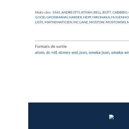
Mots-clés:
1965
,
ANDREOTTI
,
ATIYAH
,
BELL
,
BOTT
,
CABIBBO
,
GOOD
,
GROSSMANN
,
HARDER
,
HEPP
,
HIRONAKA
,
HUGENHO
LISTE
,
MATHEMATICIEN
,
MC LANE
,
MOSTOW
,
MOSTOWSKI
,
RADICATI
,
ROBINSON
,
SINAI
,
SMALE
,
SPANIER
,
SPENCER
,
STE
WIGNER
,
ZARISKI
Formats de sortie
atom
,
dc-rdf
,
dcmes-xml
,
json
,
omeka-json
,
omeka-xm