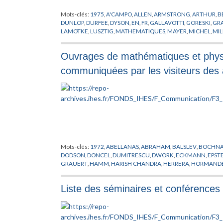
Mots-clés:
1975
,
A'CAMPO
,
ALLEN
,
ARMSTRONG
,
ARTHUR
,
B
DUNLOP
,
DURFEE
,
DYSON
,
EN
,
FR
,
GALLAVOTTI
,
GORESKI
,
GR
LAMOTKE
,
LUSZTIG
,
MATHEMATIQUES
,
MAYER
,
MICHEL
,
MI
OSTERWALDER
,
PASOTTO
,
PHYSIQUE
,
PLESSIS DU
,
PUBLICATI
SPEISER
,
SPRINGER
,
STEENBRINK
,
STROKE
,
SULLIVAN
,
SWARU
Ouvrages de mathématiques et physi
communiquées par les visiteurs des
Mots-clés:
1972
,
ABELLANAS
,
ABRAHAM
,
BALSLEV
,
BOCHN
DODSON
,
DONCEL
,
DUMITRESCU
,
DWORK
,
ECKMANN
,
EPST
GRAUERT
,
HAMM
,
HARISH CHANDRA
,
HERRERA
,
HORMAND
MARSDEN
,
MATHEMATIQUES
,
MAZUR
,
MESSING
,
MICHEL
,
M
PEIXOTO
,
PHYSIQUE
,
POENARU
,
RAFAEL DE
,
RAPOPORT
,
RAPP
Liste des séminaires et conférences 
SIGMUND
,
SINANOGLU
,
STROKE
,
SUBBA-RAO
,
TAKENS
,
THO