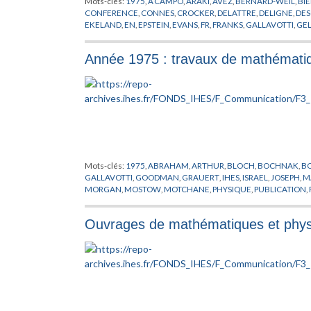
Mots-clés:
1975
,
A’CAMPO
,
ARAKI
,
AVEZ
,
BERNARD-WEIL
,
BI
CONFERENCE
,
CONNES
,
CROCKER
,
DELATTRE
,
DELIGNE
,
DE
EKELAND
,
EN
,
EPSTEIN
,
EVANS
,
FR
,
FRANKS
,
GALLAVOTTI
,
GE
HERMAN
,
HIRONAKA
,
IHES
,
ISRAEL
,
JOSEPHSON
,
KLINGENB
PHERSON
,
MAGNEN
,
MARTIN-LOF
,
MATHEMATIQUES
,
MICH
Année 1975 : travaux de mathématiq
O’RAIFEARTAIGH
,
OKA
,
PACAULT
,
PASOTTO
,
PETITOT
,
PHYSIQ
SCHAEFFER
,
SCHEUER
,
SEMINAIRE
,
SIERSMA
,
SOTO ANDRAD
VISWANATHAN
,
WALI
,
WANG
,
WOLFART
,
WU
,
ZAGIER
Mots-clés:
1975
,
ABRAHAM
,
ARTHUR
,
BLOCH
,
BOCHNAK
,
B
GALLAVOTTI
,
GOODMAN
,
GRAUERT
,
IHES
,
ISRAEL
,
JOSEPH
,
M
MORGAN
,
MOSTOW
,
MOTCHANE
,
PHYSIQUE
,
PUBLICATION
,
SULLIVAN
,
THIRRING
,
THOM
,
VIGUE-POIRRIER
,
VISWANATH
Ouvrages de mathématiques et physi