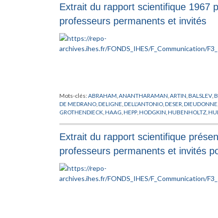
Extrait du rapport scientifique 1967 p
professeurs permanents et invités
Mots-clés:
ABRAHAM
,
ANANTHARAMAN
,
ARTIN
,
BALSLEV
,
B
DE MEDRANO
,
DELIGNE
,
DELL'ANTONIO
,
DESER
,
DIEUDONNE
GROTHENDIECK
,
HAAG
,
HEPP
,
HODGKIN
,
HUBENHOLTZ
,
HU
KLINKENBERG
,
KUIPER
,
LANFORD
,
LEDERMAN
,
LEHMANN
,
L
MIRACLE
,
MISNER
,
MOSTOW
,
MURAKAMI
,
MURRE
,
NUYTS
,
P
Extrait du rapport scientifique présen
RAMANUJAM
,
RAPPORT
,
REGGE
,
ROSENBERG
,
RUELLE
,
SAKI
THOM
,
TODOROV
,
TOUGERON
,
TROTIN
,
TRUONG
,
VERBEUR
professeurs permanents et invités p