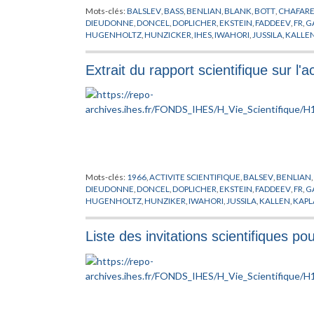
Mots-clés:
BALSLEV
,
BASS
,
BENLIAN
,
BLANK
,
BOTT
,
CHAFARE
DIEUDONNE
,
DONCEL
,
DOPLICHER
,
EKSTEIN
,
FADDEEV
,
FR
,
G
HUGENHOLTZ
,
HUNZICKER
,
IHES
,
IWAHORI
,
JUSSILA
,
KALLE
LEVINE
,
LOUPIAS
,
MAC LANE
,
MATHEMATICIEN
,
MICHEL
,
MI
PERMANENT
,
PUGH
,
RADICATI
,
RAMANUJAM
,
RAPPORT
,
ROB
Extrait du rapport scientifique sur l'
THOM
,
TITS
,
TOUGERON
,
TROTIN
,
VELTMAN
,
VERBEURE
,
VIS
Mots-clés:
1966
,
ACTIVITE SCIENTIFIQUE
,
BALSEV
,
BENLIAN
,
DIEUDONNE
,
DONCEL
,
DOPLICHER
,
EKSTEIN
,
FADDEEV
,
FR
,
G
HUGENHOLTZ
,
HUNZIKER
,
IWAHORI
,
JUSSILA
,
KALLEN
,
KAPL
LOUPIAS
,
MAC LANE
,
MATHEMATICIEN
,
MATHEMATIQUES
,
M
THEORIQUE
,
POENARU
,
PROFESSEUR PERMANENT
,
PUGH
,
R
Liste des invitations scientifiques 
SCIENCES DE L'HOMME
,
SHIH
,
SIKORSKI
,
SMALE
,
STEINMAN
WADDINGTON
,
WEIL
,
ZEEMAN