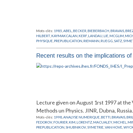
Mots-clés:
1985
,
ABEL
,
BECKER
,
BIEBERBACH
,
BRAVAIS
,
BRE
HILBERT
,
KAYMAKCALAN
,
KERF
,
LANDAU
,
LIE
,
MCGLIM
,
MIC
PHYSIQUE
,
PREPUBLICATION
,
RIEMANN
,
RUEGG
,
SATZ
,
SYMET
Recent results on the implications o
Lecture given on August 1rst 1997 at the
Methods un Physics. JINR, Dubna, Russia.
Mots-clés:
1998
,
ANALYSE NUMERIQUE
,
BETTI
,
BRAVAIS
,
BRI
FEDOROV
,
FOURIER
,
KIM
,
LORENTZ
,
MACUALEY
,
MICHEL
,
MI
PREPUBLICATION
,
SHUBNIKOV
,
SYMETRIE
,
VAN HOVE
,
WYCK