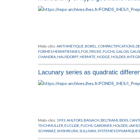
Mots-clés:
ARITHMETIQUE
,
BOREL
,
COMPACTIFICATIONS
,
D
FORMES HERMITIENNES
,
FOX
,
FRICKE
,
FUCHS
,
GALOIS
,
GAUS
CHANDRA
,
HAUSDORFF
,
HERMITE
,
HODGE
,
HOLDER
,
INTEGR
POCHHAMMER
,
POINCARD
,
PREPUBLICATION
,
RIEMANN
,
SC
ZUCKER
Lacunary series as quadratic differe
Mots-clés:
1993
,
AHLFORS
,
BANACH
,
BELTRAMI
,
BERS
,
CANT
TEICHMULLER
,
EUCLIDE
,
FUCHS
,
GARDINER
,
HOLDER
,
JAKS
SCHWARZ
,
SHISHIKURA
,
SULLIVAN
,
SYSTEMES DYNAMIQUES