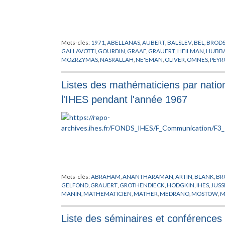
Mots-clés:
1971
,
ABELLANAS
,
AUBERT
,
BALSLEV
,
BEL
,
BROD
GALLAVOTTI
,
GOURDIN
,
GRAAF
,
GRAUERT
,
HEILMAN
,
HUBB
MOZRZYMAS
,
NASRALLAH
,
NE'EMAN
,
OLIVER
,
OMNES
,
PEYR
SEWELL
,
STERN
,
STORA
,
THOM
,
TRUONG
,
WALI
Listes des mathématiciens par nationa
l'IHES pendant l'année 1967
Mots-clés:
ABRAHAM
,
ANANTHARAMAN
,
ARTIN
,
BLANK
,
BR
GELFOND
,
GRAUERT
,
GROTHENDIECK
,
HODGKIN
,
IHES
,
JUSS
MANIN
,
MATHEMATICIEN
,
MATHER
,
MEDRANO
,
MOSTOW
,
M
PUGH
,
RAMANUJAM
,
RAPPORT
,
ROSENBERG
,
SEGAL
,
SHIH
,
S
WARD
,
ZARISKI
Liste des séminaires et conférences 