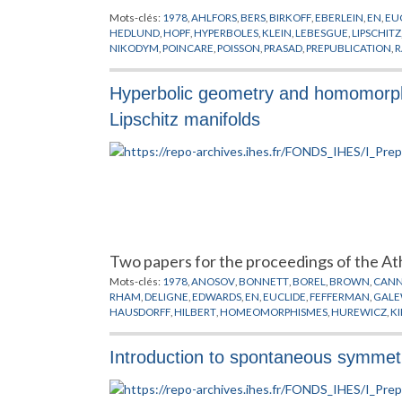
Mots-clés:
1978
,
AHLFORS
,
BERS
,
BIRKOFF
,
EBERLEIN
,
EN
,
EU
HEDLUND
,
HOPF
,
HYPERBOLES
,
KLEIN
,
LEBESGUE
,
LIPSCHITZ
NIKODYM
,
POINCARE
,
POISSON
,
PRASAD
,
PREPUBLICATION
,
ERGODIQUE
,
TSUJI
,
VON NEUMANN
,
YUJOBO
Hyperbolic geometry and homomorph
Lipschitz manifolds
Two papers for the proceedings of the A
Mots-clés:
1978
,
ANOSOV
,
BONNETT
,
BOREL
,
BROWN
,
CAN
RHAM
,
DELIGNE
,
EDWARDS
,
EN
,
EUCLIDE
,
FEFFERMAN
,
GALE
HAUSDORFF
,
HILBERT
,
HOMEOMORPHISMES
,
HUREWICZ
,
K
MILLSON
,
MOBIUS
,
MOISE
,
MOSTOW
,
NIELSON
,
NORVIKOV
,
SCHOENFLIES
,
SIEBENMANN
,
STERN
,
STIEFEL
,
SULLIVAN
,
TE
Introduction to spontaneous symmet