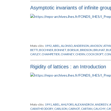
Asymptotic invariants of infinite grou
Mots-clés:
1992
,
ABEL
,
ALONSO
,
ANDERSON
,
ANOSOV
,
ATIY
BETTI
,
BOCHNER
,
BONNET
,
BORSUK
,
BRIDSON
,
BRUHAT
,
BU
CAYLEY
,
CHAMPETIER
,
CHARNEY
,
CHERN
,
COCKCROFT
,
CON
ASYMPTOTIQUES
,
DONNELLY
,
EELLS
,
EFREMOVIC
,
EN
,
EUCLI
GABAI
,
GALOIS
,
GAUSS
,
GERSTEN
,
GHYS
,
GOLDMAN
,
GOTTLI
Rigidity of lattices : an Introduction
CHANDRA
,
HAUSDORFF
,
HEISENBERG
,
HERMITE
,
HILBERT
,
H
KESTEN
,
KLEIN
,
KLINGENBERG
,
KOLMOGOROV
,
KOSTANT
,
K
MARGULIS
,
MAYER
,
MICHENKO
,
MILMAN
,
MILNOR
,
MINKOW
POINCARE
,
PONTRYAGIN
,
PREPUBLICATION
,
RAGHUNATHA
SPATZIER
,
STALLING
,
STOKE
,
SVARC
,
TEICHMULLER
,
THURST
XAVIER
,
YAU
,
ZASSENHAUS
,
ZIMMER
Mots-clés:
1991
,
ABEL
,
AHLFORS
,
ALEXANDROV
,
ANDREEV
,
CARATHEODORY
,
CARLSON
,
CARNOT
,
CARTAN
,
CAUCHY
,
CA