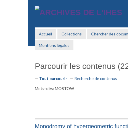
Passer
au
contenu
principal
Accueil
Collections
Chercher des docu
Mentions légales
Parcourir les contenus (22
Tout parcourir
Recherche de contenus
Mots-clés: MOSTOW
Monodromy of hypergeometric functi