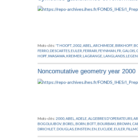
Mots-clés:
'T HOOFT
,
2002
,
ABEL
,
ARCHIMEDE
,
BIRKHOFF
,
B
FERRO
,
DESCARTES
,
EULER
,
FERRARI
,
FEYNMAN
,
FR
,
GALOIS
,
HOPF
,
IWASAWA
,
KREIMER
,
LAGRANGE
,
LANGLANDS
,
LEGEN
PICARD
,
PLEMELJ
,
RENORMALISATION
,
RIEMANN
,
RUFFINIS
VANDERMONDER
,
VON NEUMANN
,
WARING
,
WEIL
,
WIENER
Noncomutative geometry year 2000
Mots-clés:
2000
,
ABEL
,
ADELE
,
ALGEBRES D'OPERATEURS
,
A
BOGOLIUBOV
,
BOREL
,
BORN
,
BOTT
,
BOURBAKI
,
BROWN
,
CA
DIRICHLET
,
DOUGLAS
,
EINSTEIN
,
EN
,
EUCLIDE
,
EULER
,
FILLM
GELFAND
,
GEOMETRIE NON COMMUTATIVE
,
GRASSMAN
,
G