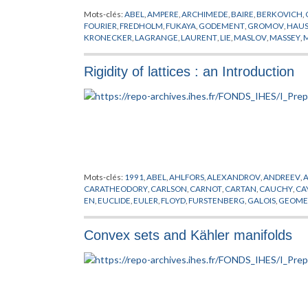
Mots-clés:
ABEL
,
AMPERE
,
ARCHIMEDE
,
BAIRE
,
BERKOVICH
,
FOURIER
,
FREDHOLM
,
FUKAYA
,
GODEMENT
,
GROMOV
,
HAUS
KRONECKER
,
LAGRANGE
,
LAURENT
,
LIE
,
MASLOV
,
MASSEY
,
SCHWARTZ
,
SMALE
,
SOIBELMAN
,
STROMINGER
,
SYMETRIE M
Rigidity of lattices : an Introduction
Mots-clés:
1991
,
ABEL
,
AHLFORS
,
ALEXANDROV
,
ANDREEV
,
CARATHEODORY
,
CARLSON
,
CARNOT
,
CARTAN
,
CAUCHY
,
CA
EN
,
EUCLIDE
,
EULER
,
FLOYD
,
FURSTENBERG
,
GALOIS
,
GEOMET
HAUSDORFF
,
HEISENBERG
,
HERMITE
,
HESS
,
HIGGS
,
HODGE
,
LIPSCHITZ
,
LUBOTZKI
,
MALCEV
,
MARGULIS
,
MAUTNER
,
METI
Convex sets and Kähler manifolds
PALAIS
,
PANSU
,
PREPUBLICATION
,
RICCI
,
RIEMANN
,
RIGIDITE
,
THURSTON
,
TIHOMIROVA
,
TOLEDO
,
TRICERRI
,
TUKIA
,
VAISAL