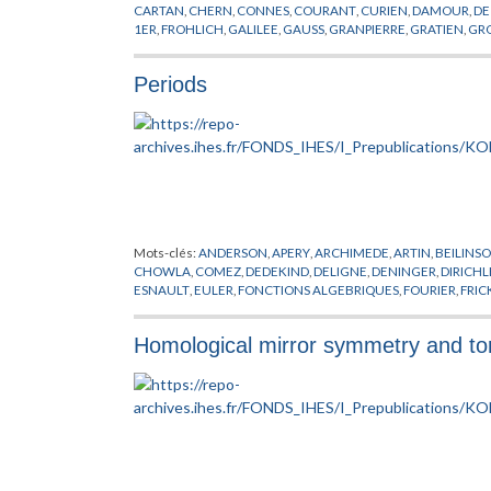
CARTAN
,
CHERN
,
CONNES
,
COURANT
,
CURIEN
,
DAMOUR
,
DE
1ER
,
FROHLICH
,
GALILEE
,
GAUSS
,
GRANPIERRE
,
GRATIEN
,
GR
JOST
,
KUIPER
,
LANFORD
,
LEBOWITZ
,
LEIBNITZ
,
LIONS
,
MATHE
OPPENHEIMER
,
ORGANISATION
,
ORMAILLE
,
PASCAL
,
PERES
,
P
Periods
PUBLICATIONS
,
REICHENBACH
,
RICCI
,
RUELLE
,
SAVARY
,
SCH
VAN HOVE
,
WEYL
,
ZEEMAN
Mots-clés:
ANDERSON
,
APERY
,
ARCHIMEDE
,
ARTIN
,
BEILINS
CHOWLA
,
COMEZ
,
DEDEKIND
,
DELIGNE
,
DENINGER
,
DIRICHL
ESNAULT
,
EULER
,
FONCTIONS ALGEBRIQUES
,
FOURIER
,
FRIC
GONCHAROV
,
GREEN
,
GROTHENDIECK
,
HECKE
,
HECKMAN
,
KONTSEVICH
,
KRONECKER
,
KUGA
,
LANGLANDS
,
LEBESGUE
,
Homological mirror symmetry and tor
NERON
,
NEWTON
,
NOMBRES
,
PETERSON
,
PICARD
,
POISSON
,
SELBERG
,
SHIMURA
,
SIEGEL
,
STOKES
,
SWINNERTON
,
TATE
,
TA