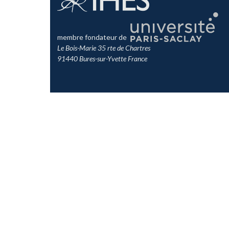
membre fondateur de
Le Bois-Marie 35 rte de Chartres
91440 Bures-sur-Yvette France