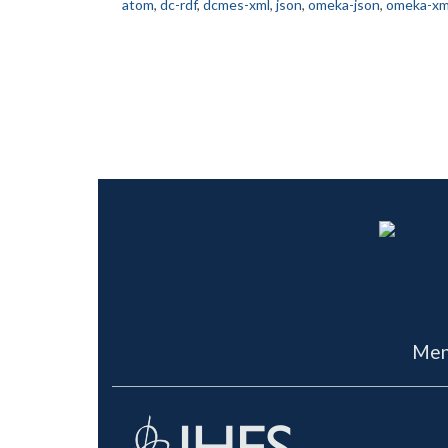
atom
,
dc-rdf
,
dcmes-xml
,
json
,
omeka-json
,
omeka-xm
Men