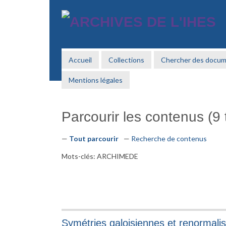
Passer
au
contenu
principal
Accueil
Collections
Chercher des docu
Mentions légales
Parcourir les contenus (9 t
Tout parcourir
Recherche de contenus
Mots-clés: ARCHIMEDE
Symétries galoisiennes et renormalis