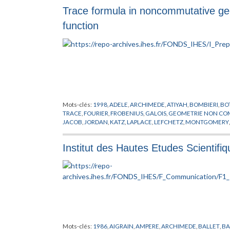
HIGSON
,
HILBERT
,
HIRZEBRUCH
,
HOCHSCHILD
,
HOPF
,
IWAS
Trace formula in noncommutative ge
KREIMER
,
LAFFORGUE
,
LAGRANGE
,
LANDI
,
LANGLANDS
,
LEB
MORSE
,
MOSCOVICI
,
NEWTON
,
NOVIKOV
,
OZAWA
,
PLEMELJ
,
function
SCHRODINGER
,
SCHWARTZ
,
SEIBERG
,
SELBERG
,
SINGER
,
SKA
THEORIE DES NOMBRES
,
VON NEUMANN
,
WASSERMAN
,
WE
Mots-clés:
1998
,
ADELE
,
ARCHIMEDE
,
ATIYAH
,
BOMBIERI
,
BO
TRACE
,
FOURIER
,
FROBENIUS
,
GALOIS
,
GEOMETRIE NON CO
JACOB
,
JORDAN
,
KATZ
,
LAPLACE
,
LEFCHETZ
,
MONTGOMERY
SARNAK
,
SCHWARTZ
,
SELBERG
,
SOBOLEV
,
SOULE
,
STEINBER
Institut des Hautes Etudes Scientifi
Mots-clés:
1986
,
AIGRAIN
,
AMPERE
,
ARCHIMEDE
,
BALLET
,
BA