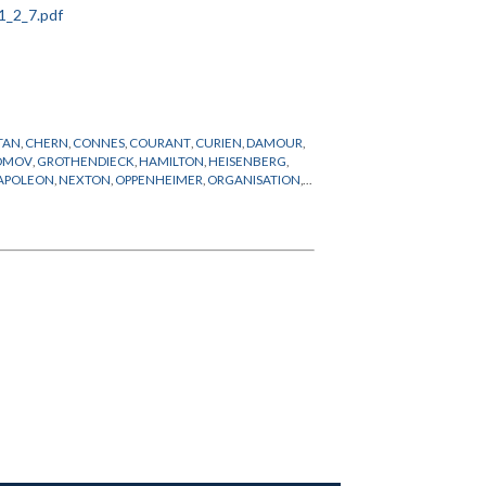
TAN
,
CHERN
,
CONNES
,
COURANT
,
CURIEN
,
DAMOUR
,
OMOV
,
GROTHENDIECK
,
HAMILTON
,
HEISENBERG
,
APOLEON
,
NEXTON
,
OPPENHEIMER
,
ORGANISATION
,
,
SAVARY
,
SCHRODINGER
,
SCIENCES DE L'HOMME
,