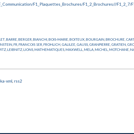
LET
,
BARRE
,
BERGER
,
BIANCHI
,
BOIS-MARIE
,
BOITEUX
,
BOURGAIN
,
BROCHURE
,
CAR
INSTEIN
,
FR
,
FRANCOIS 1ER
,
FROHLICH
,
GALILEE
,
GAUSS
,
GRANPIERRE
,
GRATIEN
,
GR
ITZ
,
LEIBNITZ
,
LIONS
,
MATHEMATIQUES
,
MAXWELL
,
MELA
,
MICHEL
,
MOTCHANE
,
N
IQUE
,
PLATON
,
POINCARE
,
POMPIDOU
,
PUBLICATIONS
,
REICHENBACH
,
RICCI
,
RUELLE
YL
,
ZEEMAN
ka-xml
,
rss2