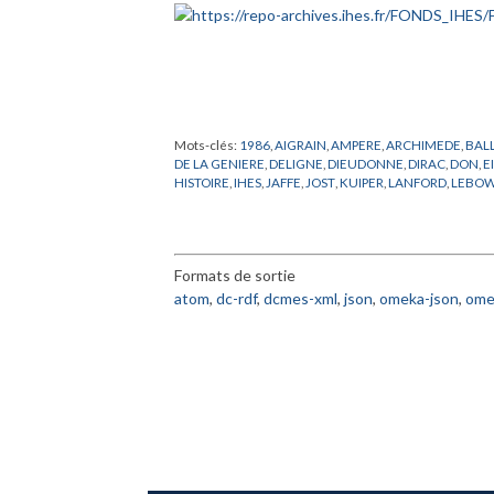
Mots-clés:
1986
,
AIGRAIN
,
AMPERE
,
ARCHIMEDE
,
BAL
DE LA GENIERE
,
DELIGNE
,
DIEUDONNE
,
DIRAC
,
DON
,
E
HISTOIRE
,
IHES
,
JAFFE
,
JOST
,
KUIPER
,
LANFORD
,
LEBOW
ORMAILLE
,
PASCAL
,
PERES
,
PERRIN
,
PHYSIQUE THEOR
SULLIVAN
,
SYLVESTER
,
TAKENS
,
THOM
,
VAN HOVE
,
WE
Formats de sortie
atom
,
dc-rdf
,
dcmes-xml
,
json
,
omeka-json
,
ome