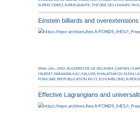
SUPERCODRES
,
SUPERGRAVITE
,
THEORIE DES CHAMPS
,
TROU
Einstein billiards and overextensions
Mots-clés:
2002
,
ALGEBRES DE LIE
,
BELINSKII
,
CARTAN
,
CHAP
HILBERT
,
IWASAWA
,
KAC
,
KALUZA
,
KHALATNIKOV
,
KLEIN
,
L
POINCARE
,
PREPUBLICATION
,
RICCI
,
SCHOMBLOND
,
SUPERG
Effective Lagrangians and universalit