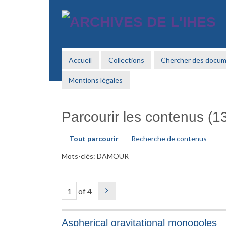
Passer
au
contenu
principal
Accueil
Collections
Chercher des docu
Mentions légales
Parcourir les contenus (13
Tout parcourir
Recherche de contenus
Mots-clés: DAMOUR
of 4
Aspherical gravitational monopoles