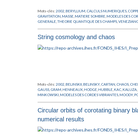
Mots-clés:
2002
,
BERYLLIUM
,
CALCULS NUMERIQUES
,
COPP
GRAVITATION
,
MASSE
,
MATIERE SOMBRE
,
MODELES DES COR
GENERALE
,
THEORIE QUANTIQUE DES CHAMPS
,
VENEZIAN
String cosmology and chaos
Mots-clés:
2002
,
BELINSKII
,
BELINSKY
,
CARTAN
,
CHAOS
,
CHE
GAUSS
,
GRAM
,
HENNEAUX
,
HODGE
,
HUBBLE
,
KAC
,
KALUZA
,
MINKOWSKI
,
MODELES DES CORDES VIBRANTES
,
MOODY
,
P
Circular orbits of corotating binary 
numerical results