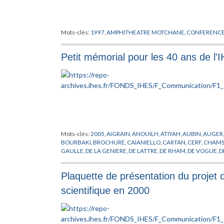
Mots-clés:
1997
,
AMPHITHEATRE MOTCHANE
,
CONFERENC
Petit mémorial pour les 40 ans de l'
Mots-clés:
2005
,
AIGRAIN
,
ANOUILH
,
ATIYAH
,
AUBIN
,
AUGER
BOURBAKI
,
BROCHURE
,
CAIANIELLO
,
CARTAN
,
CERF
,
CHAMS
GAULLE
,
DE LA GENIERE
,
DE LATTRE
,
DE RHAM
,
DE VOGUE
,
D
DIEUDONNE
,
DOBRUSHIN
,
DOTHAN
,
DREYFUS
,
DRINFELD
,
DY
FR
,
GELL-MANN
,
GIVENTAL
,
GODEL
,
GODEMENT
,
GOEBBEL
,
Plaquette de présentation du projet d
HISTOIRE
,
HODGE
,
IHES
,
JAFE
,
KALLEN
,
KASTLER
,
KERENSKI
,
LELONG
,
LENINE
,
LIE
,
MANIN
,
MAO
,
MASSA
,
MASSE
,
MAZUR
,
scientifique en 2000
NEEMAN
,
NOETHER
,
OPPENHEIMER
,
PEIERLS
,
PERES
,
PERRIN
,
ROLLAND
,
RUELLE
,
RYZANEK
,
SERRE
,
SHOCKLEY
,
SINAI
,
SMOL
VALETTA
,
VIGIER
,
VON NEUMANN
,
WEIL
,
WEISKOPT
,
WIGHT