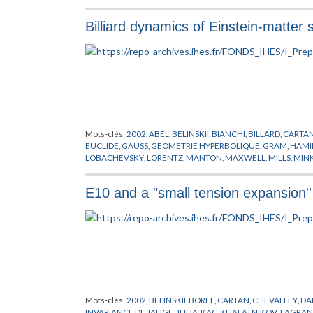
Billiard dynamics of Einstein-matter 
Mots-clés:
2002
,
ABEL
,
BELINSKII
,
BIANCHI
,
BILLARD
,
CARTA
EUCLIDE
,
GAUSS
,
GEOMETRIE HYPERBOLIQUE
,
GRAM
,
HAMI
LOBACHEVSKY
,
LORENTZ
,
MANTON
,
MAXWELL
,
MILLS
,
MIN
PREPUBLICATION
,
RICCI
,
RIEMANN
,
SCHMIDT
,
SCHWARSCHI
E10 and a "small tension expansion''
Mots-clés:
2002
,
BELINSKII
,
BOREL
,
CARTAN
,
CHEVALLEY
,
DA
INVARIANCE DE JAUGE
,
JULIA
,
KAC
,
KHALATNIKOV
,
LAGRA