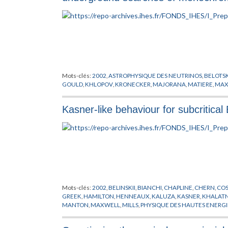
Mots-clés:
2002
,
ASTROPHYSIQUE DES NEUTRINOS
,
BELOTS
GOULD
,
KHLOPOV
,
KRONECKER
,
MAJORANA
,
MATIERE
,
MAX
Kasner-like behaviour for subcritical
Mots-clés:
2002
,
BELINSKII
,
BIANCHI
,
CHAPLINE
,
CHERN
,
CO
GREEK
,
HAMILTON
,
HENNEAUX
,
KALUZA
,
KASNER
,
KHALAT
MANTON
,
MAXWELL
,
MILLS
,
PHYSIQUE DES HAUTES ENERGI
SIMON
,
WEAVER
,
YAMABE
,
YANG