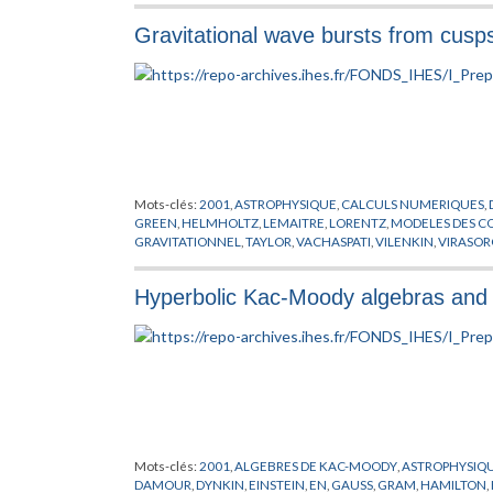
Gravitational wave bursts from cusp
Mots-clés:
2001
,
ASTROPHYSIQUE
,
CALCULS NUMERIQUES
,
GREEN
,
HELMHOLTZ
,
LEMAITRE
,
LORENTZ
,
MODELES
GRAVITATIONNEL
,
TAYLOR
,
VACHASPATI
,
VILENKIN
,
VIRASOR
Hyperbolic Kac-Moody algebras and 
Mots-clés:
2001
,
ALGEBRES DE KAC-MOODY
,
ASTROPHYSIQ
DAMOUR
,
DYNKIN
,
EINSTEIN
,
EN
,
GAUSS
,
GRAM
,
HAMILTON
,