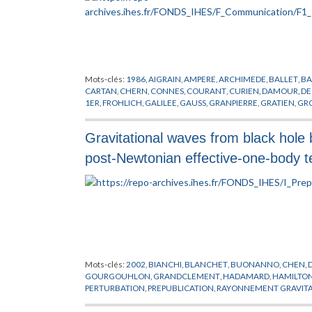
Mots-clés:
1986
,
AIGRAIN
,
AMPERE
,
ARCHIMEDE
,
BALLET
,
BA
CARTAN
,
CHERN
,
CONNES
,
COURANT
,
CURIEN
,
DAMOUR
,
DE
1ER
,
FROHLICH
,
GALILEE
,
GAUSS
,
GRANPIERRE
,
GRATIEN
,
GR
JOST
,
KUIPER
,
LANFORD
,
LEBOWITZ
,
LEIBNITZ
,
LIONS
,
MATHE
OPPENHEIMER
,
ORGANISATION
,
ORMAILLE
,
PASCAL
,
PERES
,
P
Gravitational waves from black hole b
PUBLICATIONS
,
REICHENBACH
,
RICCI
,
RUELLE
,
SAVARY
,
SCH
VAN HOVE
,
WEYL
,
ZEEMAN
post-Newtonian effective-one-body 
Mots-clés:
2002
,
BIANCHI
,
BLANCHET
,
BUONANNO
,
CHEN
,
GOURGOUHLON
,
GRANDCLEMENT
,
HADAMARD
,
HAMILTO
PERTURBATION
,
PREPUBLICATION
,
RAYONNEMENT GRAVIT
TAYLOR
,
THEORIE QUANTIQUE
,
TROUS NOIRS
,
VALLISNERI