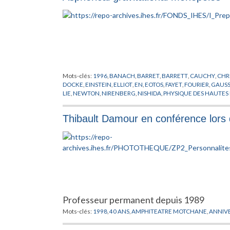
Mots-clés:
1996
,
BANACH
,
BARRET
,
BARRETT
,
CAUCHY
,
CHR
DOCKE
,
EINSTEIN
,
ELLIOT
,
EN
,
EOTOS
,
FAYET
,
FOURIER
,
GAUS
LIE
,
NEWTON
,
NIRENBERG
,
NISHIDA
,
PHYSIQUE DES HAUTES
SCHRODINGER
,
SHAW
,
TAYLOR
,
VAN NEUMANN
Thibault Damour en conférence lors 
Professeur permanent depuis 1989
Mots-clés:
1998
,
40 ANS
,
AMPHITEATRE MOTCHANE
,
ANNIVE