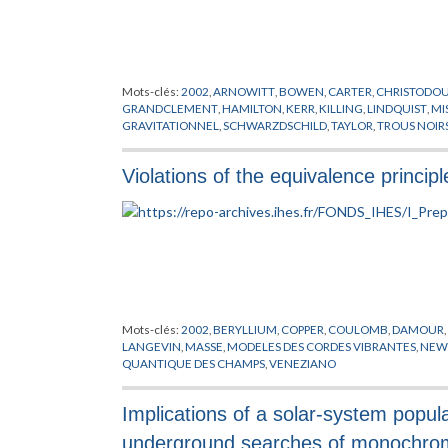
Mots-clés:
2002
,
ARNOWITT
,
BOWEN
,
CARTER
,
CHRISTODO
GRANDCLEMENT
,
HAMILTON
,
KERR
,
KILLING
,
LINDQUIST
,
MI
GRAVITATIONNEL
,
SCHWARZDSCHILD
,
TAYLOR
,
TROUS NOIR
Violations of the equivalence princip
Mots-clés:
2002
,
BERYLLIUM
,
COPPER
,
COULOMB
,
DAMOUR
,
LANGEVIN
,
MASSE
,
MODELES DES CORDES VIBRANTES
,
NEW
QUANTIQUE DES CHAMPS
,
VENEZIANO
Implications of a solar-system popul
underground searches of monochromat