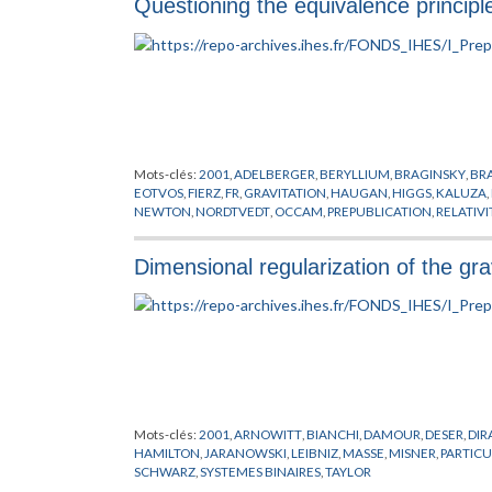
Questioning the equivalence principl
Mots-clés:
2001
,
ADELBERGER
,
BERYLLIUM
,
BRAGINSKY
,
BR
EOTVOS
,
FIERZ
,
FR
,
GRAVITATION
,
HAUGAN
,
HIGGS
,
KALUZA
,
NEWTON
,
NORDTVEDT
,
OCCAM
,
PREPUBLICATION
,
RELATIV
Dimensional regularization of the gra
Mots-clés:
2001
,
ARNOWITT
,
BIANCHI
,
DAMOUR
,
DESER
,
DIR
HAMILTON
,
JARANOWSKI
,
LEIBNIZ
,
MASSE
,
MISNER
,
PARTICU
SCHWARZ
,
SYSTEMES BINAIRES
,
TAYLOR