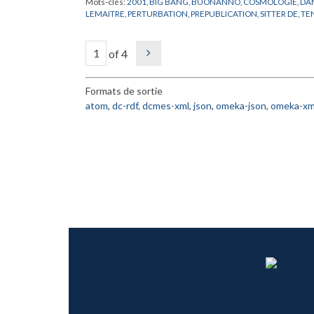
Mots-clés:
2001
,
BIG BANG
,
BUONANNO
,
COSMOLOGIE
,
DA
LEMAITRE
,
PERTURBATION
,
PREPUBLICATION
,
SITTER DE
,
TE
of 4
Formats de sortie
atom
,
dc-rdf
,
dcmes-xml
,
json
,
omeka-json
,
omeka-xm