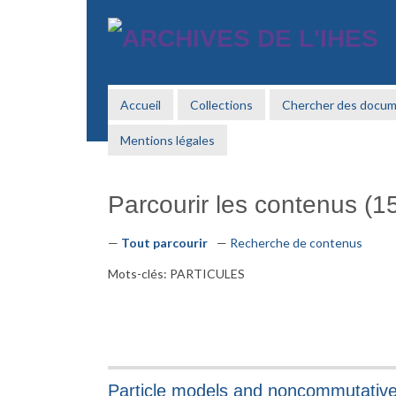
Passer
au
contenu
principal
Accueil
Collections
Chercher des docu
Mentions légales
Parcourir les contenus (15
Tout parcourir
Recherche de contenus
Mots-clés: PARTICULES
Particle models and noncommutativ