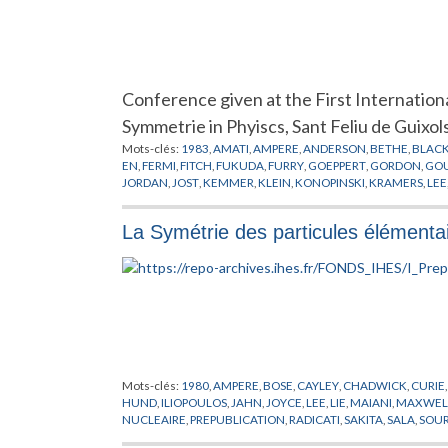
Conference given at the First Internationa
Symmetrie in Phyiscs, Sant Feliu de Guixol
Mots-clés:
1983
,
AMATI
,
AMPERE
,
ANDERSON
,
BETHE
,
BLAC
EN
,
FERMI
,
FITCH
,
FUKUDA
,
FURRY
,
GOEPPERT
,
GORDON
,
GO
JORDAN
,
JOST
,
KEMMER
,
KLEIN
,
KONOPINSKI
,
KRAMERS
,
LEE
MUJAMOTO
,
MUKHERJI
,
NEDDERMEYER
,
NISHIJIMA
,
OCCHIA
NUCLEAIRE
,
POINCARE
,
PREPUBLICATION
,
RACAH
,
RASCHE
,
La Symétrie des particules élémenta
WYK
,
VITALE
,
WEISSKOPF
,
WEYL
,
WICK
,
WIGNER
,
WILSON
,
WO
Mots-clés:
1980
,
AMPERE
,
BOSE
,
CAYLEY
,
CHADWICK
,
CURIE
HUND
,
ILIOPOULOS
,
JAHN
,
JOYCE
,
LEE
,
LIE
,
MAIANI
,
MAXWEL
NUCLEAIRE
,
PREPUBLICATION
,
RADICATI
,
SAKITA
,
SALA
,
SOU
WEINBERG
,
WEYL
,
WIGNER
,
YANG
,
YUKAWA
,
ZWEIG