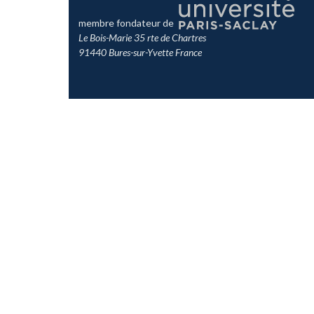
membre fondateur de
Le Bois-Marie 35 rte de Chartres
91440 Bures-sur-Yvette France