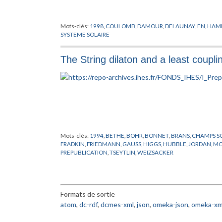
Mots-clés:
1998
,
COULOMB
,
DAMOUR
,
DELAUNAY
,
EN
,
HAMI
SYSTEME SOLAIRE
The String dilaton and a least couplin
Mots-clés:
1994
,
BETHE
,
BOHR
,
BONNET
,
BRANS
,
CHAMPS S
FRADKIN
,
FRIEDMANN
,
GAUSS
,
HIGGS
,
HUBBLE
,
JORDAN
,
MO
PREPUBLICATION
,
TSEYTLIN
,
WEIZSACKER
Formats de sortie
atom
,
dc-rdf
,
dcmes-xml
,
json
,
omeka-json
,
omeka-xm