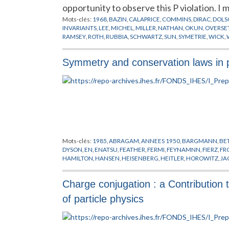
opportunity to observe this P violation. I
Mots-clés:
1968
,
BAZIN
,
CALAPRICE
,
COMMINS
,
DIRAC
,
DOLS
INVARIANTS
,
LEE
,
MICHEL
,
MILLER
,
NATHAN
,
OKUN
,
OVERSE
RAMSEY
,
ROTH
,
RUBBIA
,
SCHWARTZ
,
SUN
,
SYMETRIE
,
WICK
,
Symmetry and conservation laws in par
Mots-clés:
1985
,
ABRAGAM
,
ANNEES 1950
,
BARGMANN
,
BE
DYSON
,
EN
,
ENATSU
,
FEATHER
,
FERMI
,
FEYNAMNN
,
FIERZ
,
FR
HAMILTON
,
HANSEN
,
HEISENBERG
,
HEITLER
,
HOROWITZ
,
JA
LANDAU
,
LINDHART
,
LOIS DE CONSERVATION
,
LORENTZ
,
MA
NAUENBERG
,
NE'EMAN
,
NEUMANN
,
OCCHIALINI
,
OLIPHAN
Charge conjugation : a Contribution 
PERKINS
,
PHYSIQUE NUCLEAIRE
,
POINCARE
,
PONTECORVO
,
SCHOENBERG
,
SPEISER
,
STEINBERGER
,
SYMETRIE
,
TIOMMO
,
of particle physics
YAKAWA
,
YANG
,
ZWEIG