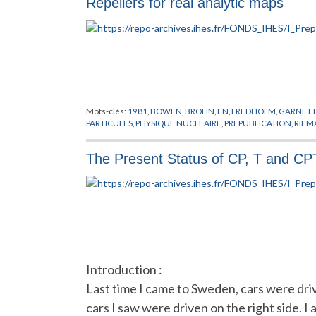
Repellers for real analytic maps
Mots-clés:
1981
,
BOWEN
,
BROLIN
,
EN
,
FREDHOLM
,
GARNET
PARTICULES
,
PHYSIQUE NUCLEAIRE
,
PREPUBLICATION
,
RIEM
The Present Status of CP, T and CP
Introduction :
Last time I came to Sweden, cars were driv
cars I saw were driven on the right side. I