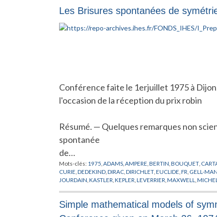
Les Brisures spontanées de symétri
Conférence faite le 1erjuillet 1975 à Dijon
l'occasion de la réception du prix robin
Résumé. — Quelques remarques non scient
spontanée
de…
Mots-clés:
1975
,
ADAMS
,
AMPERE
,
BERTIN
,
BOUQUET
,
CART
CURIE
,
DEDEKIND
,
DIRAC
,
DIRICHLET
,
EUCLIDE
,
FR
,
GELL-MA
JOURDAIN
,
KASTLER
,
KEPLER
,
LEVERRIER
,
MAXWELL
,
MICHE
PREPUBLICATION
,
PRIX ET RECOMPENSES
,
RADICATI
,
RIEMA
Simple mathematical models of symmet