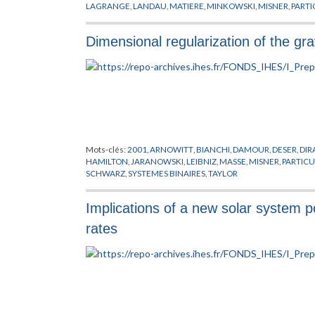
LAGRANGE
,
LANDAU
,
MATIERE
,
MINKOWSKI
,
MISNER
,
PARTI
RIEMANN
,
SCHRODINGER
,
SCHWINGER
,
SUNDRUM
,
THEORI
Dimensional regularization of the gra
Mots-clés:
2001
,
ARNOWITT
,
BIANCHI
,
DAMOUR
,
DESER
,
DIR
HAMILTON
,
JARANOWSKI
,
LEIBNIZ
,
MASSE
,
MISNER
,
PARTICU
SCHWARZ
,
SYSTEMES BINAIRES
,
TAYLOR
Implications of a new solar system po
rates