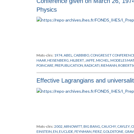
Conference given on March 26, 197
Physics
Mots-clés:
1974
,
ABEL
,
CABBIBO
,
CONGRES ET CONFERENC
HAAR
,
HEISENBERG
,
HILBERT
,
JAFFE
,
MICHEL
,
MODELES MA
POINCARE
,
PREPUBLICATION
,
RADICATI
,
RIEMANN
,
ROBERT
WALKER
,
ZEEMAN
Effective Lagrangians and universalit
Mots-clés:
2002
,
ARNOWITT
,
BIG BANG
,
CAUCHY
,
CAYLEY
,
C
EINSTEIN
,
EN
,
EUCLIDE
,
FEYNMAN
,
FIERZ
,
GOLDSTONE
,
GRAV