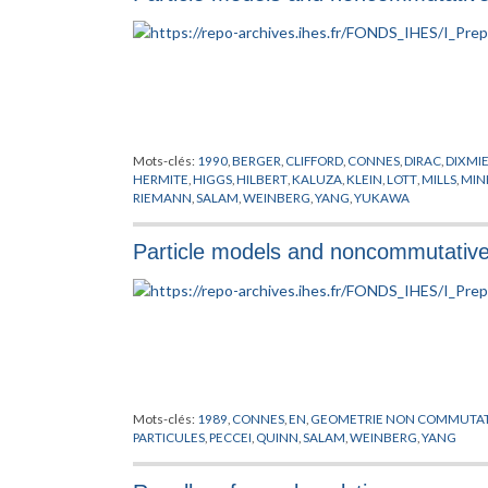
Mots-clés:
1990
,
BERGER
,
CLIFFORD
,
CONNES
,
DIRAC
,
DIXMI
HERMITE
,
HIGGS
,
HILBERT
,
KALUZA
,
KLEIN
,
LOTT
,
MILLS
,
MIN
RIEMANN
,
SALAM
,
WEINBERG
,
YANG
,
YUKAWA
Particle models and noncommutativ
Mots-clés:
1989
,
CONNES
,
EN
,
GEOMETRIE NON COMMUTAT
PARTICULES
,
PECCEI
,
QUINN
,
SALAM
,
WEINBERG
,
YANG