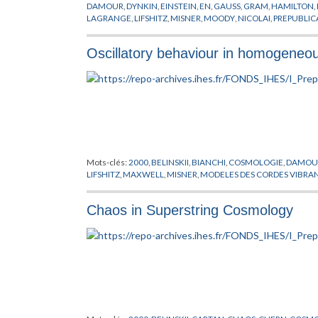
DAMOUR
,
DYNKIN
,
EINSTEIN
,
EN
,
GAUSS
,
GRAM
,
HAMILTON
,
LAGRANGE
,
LIFSHITZ
,
MISNER
,
MOODY
,
NICOLAI
,
PREPUBLIC
Oscillatory behaviour in homogeneo
Mots-clés:
2000
,
BELINSKII
,
BIANCHI
,
COSMOLOGIE
,
DAMOU
LIFSHITZ
,
MAXWELL
,
MISNER
,
MODELES DES CORDES VIBRA
Chaos in Superstring Cosmology