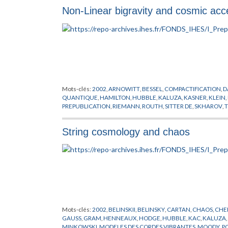
Non-Linear bigravity and cosmic acce
Mots-clés:
2002
,
ARNOWITT
,
BESSEL
,
COMPACTIFICATION
,
D
QUANTIQUE
,
HAMILTON
,
HUBBLE
,
KALUZA
,
KASNER
,
KLEIN
,
PREPUBLICATION
,
RIEMANN
,
ROUTH
,
SITTER DE
,
SKHAROV
,
T
String cosmology and chaos
Mots-clés:
2002
,
BELINSKII
,
BELINSKY
,
CARTAN
,
CHAOS
,
CHE
GAUSS
,
GRAM
,
HENNEAUX
,
HODGE
,
HUBBLE
,
KAC
,
KALUZA
,
MINKOWSKI
,
MODELES DES CORDES VIBRANTES
,
MOODY
,
P