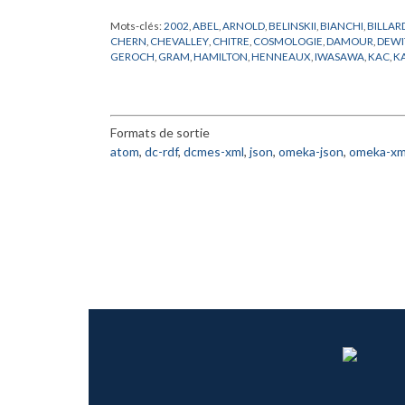
Mots-clés:
2002
,
ABEL
,
ARNOLD
,
BELINSKII
,
BIANCHI
,
BILLAR
CHERN
,
CHEVALLEY
,
CHITRE
,
COSMOLOGIE
,
DAMOUR
,
DEWI
GEROCH
,
GRAM
,
HAMILTON
,
HENNEAUX
,
IWASAWA
,
KAC
,
K
LAGRANGE
,
LAX
,
LIAPUNOV
,
LIE
,
LIFSHITZ
,
LOBACHVESKII
,
L
MOODY
,
MOSER
,
NICOLAI
,
PLANCK
,
POISSON
,
PREPUBLICATI
WEYL
,
YANG
Formats de sortie
atom
,
dc-rdf
,
dcmes-xml
,
json
,
omeka-json
,
omeka-xm