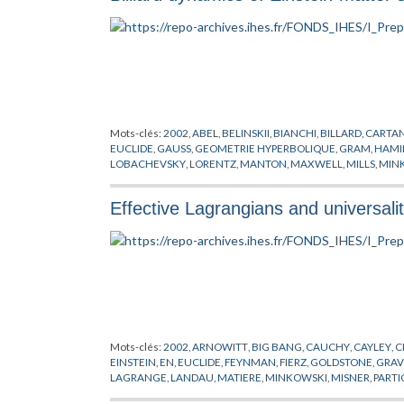
Mots-clés:
2002
,
ABEL
,
BELINSKII
,
BIANCHI
,
BILLARD
,
CARTA
EUCLIDE
,
GAUSS
,
GEOMETRIE HYPERBOLIQUE
,
GRAM
,
HAMI
LOBACHEVSKY
,
LORENTZ
,
MANTON
,
MAXWELL
,
MILLS
,
MIN
PREPUBLICATION
,
RICCI
,
RIEMANN
,
SCHMIDT
,
SCHWARSCHI
Effective Lagrangians and universalit
Mots-clés:
2002
,
ARNOWITT
,
BIG BANG
,
CAUCHY
,
CAYLEY
,
C
EINSTEIN
,
EN
,
EUCLIDE
,
FEYNMAN
,
FIERZ
,
GOLDSTONE
,
GRAV
LAGRANGE
,
LANDAU
,
MATIERE
,
MINKOWSKI
,
MISNER
,
PARTI
RIEMANN
,
SCHRODINGER
,
SCHWINGER
,
SUNDRUM
,
THEORI