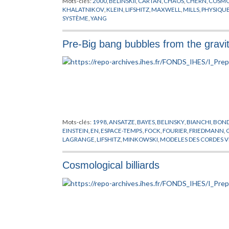
Mots-clés:
2000
,
BELINSKII
,
CARTAN
,
CHAOS
,
CHERN
,
COSMO
KHALATNIKOV
,
KLEIN
,
LIFSHITZ
,
MAXWELL
,
MILLS
,
PHYSIQU
SYSTÈME
,
YANG
Pre-Big bang bubbles from the gravita
Mots-clés:
1998
,
ANSATZE
,
BAYES
,
BELINSKY
,
BIANCHI
,
BOND
EINSTEIN
,
EN
,
ESPACE-TEMPS
,
FOCK
,
FOURIER
,
FRIEDMANN
,
LAGRANGE
,
LIFSHITZ
,
MINKOWSKI
,
MODELES DES CORDES V
SCHWARZSCHILD
,
SITTER DE
,
STABILITE
,
TROUS NOIRS
,
VENE
Cosmological billiards