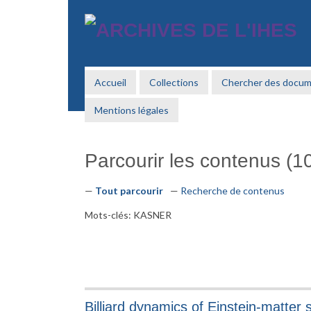
Passer
au
contenu
principal
Accueil
Collections
Chercher des docu
Mentions légales
Parcourir les contenus (10
Tout parcourir
Recherche de contenus
Mots-clés: KASNER
Billiard dynamics of Einstein-matter 