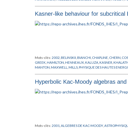
Kasner-like behaviour for subcritical
Mots-clés:
2002
,
BELINSKII
,
BIANCHI
,
CHAPLINE
,
CHERN
,
CO
GREEK
,
HAMILTON
,
HENNEAUX
,
KALUZA
,
KASNER
,
KHALAT
MANTON
,
MAXWELL
,
MILLS
,
PHYSIQUE DES HAUTES ENERGI
SIMON
,
WEAVER
,
YAMABE
,
YANG
Hyperbolic Kac-Moody algebras and 
Mots-clés:
2001
,
ALGEBRES DE KAC-MOODY
,
ASTROPHYSIQ