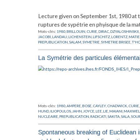
Lecture given on September 1st, 1980 at t
ruptures de sypétrie en phyisque de la m
Mots-clés:
1980
,
BRILLOUIN
,
CURIE
,
DIRAC
,
DZYALOSHINSKII
,
JACOBI
,
LANDAU
,
LICHENSTEIN
,
LIFSCHITZ
,
LORENTZ
,
MATIE
PREPUBLICATION
,
SALAM
,
SYMETRIE
,
SYMETRIE BRISEE
,
T'H
La Symétrie des particules élémenta
Mots-clés:
1980
,
AMPERE
,
BOSE
,
CAYLEY
,
CHADWICK
,
CURIE
HUND
,
ILIOPOULOS
,
JAHN
,
JOYCE
,
LEE
,
LIE
,
MAIANI
,
MAXWEL
NUCLEAIRE
,
PREPUBLICATION
,
RADICATI
,
SAKITA
,
SALA
,
SOU
WEINBERG
,
WEYL
,
WIGNER
,
YANG
,
YUKAWA
,
ZWEIG
Spontaneous breaking of Euclidean in