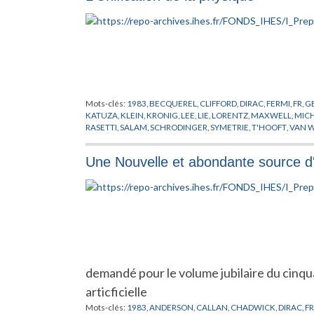
Mots-clés:
1983
,
BECQUEREL
,
CLIFFORD
,
DIRAC
,
FERMI
,
FR
,
G
KATUZA
,
KLEIN
,
KRONIG
,
LEE
,
LIE
,
LORENTZ
,
MAXWELL
,
MIC
RASETTI
,
SALAM
,
SCHRODINGER
,
SYMETRIE
,
T'HOOFT
,
VAN 
Une Nouvelle et abondante source d
demandé pour le volume jubilaire du cinqua
articficielle
Mots-clés:
1983
,
ANDERSON
,
CALLAN
,
CHADWICK
,
DIRAC
,
FR