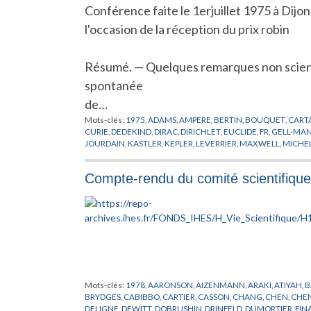
Conférence faite le 1erjuillet 1975 à Dijon
l'occasion de la réception du prix robin
Résumé. — Quelques remarques non scient
spontanée
de…
Mots-clés:
1975
,
ADAMS
,
AMPERE
,
BERTIN
,
BOUQUET
,
CART
CURIE
,
DEDEKIND
,
DIRAC
,
DIRICHLET
,
EUCLIDE
,
FR
,
GELL-MA
JOURDAIN
,
KASTLER
,
KEPLER
,
LEVERRIER
,
MAXWELL
,
MICHE
PREPUBLICATION
,
PRIX ET RECOMPENSES
,
RADICATI
,
RIEMA
Compte-rendu du comité scientifiqu
Mots-clés:
1978
,
AARONSON
,
AIZENMANN
,
ARAKI
,
ATIYAH
,
B
BRYDGES
,
CABIBBO
,
CARTIER
,
CASSON
,
CHANG
,
CHEN
,
CHE
DELIGNE
,
DEWITT
,
DOBRUSHIN
,
DRINFELD
,
DUMORTIER
,
FIN