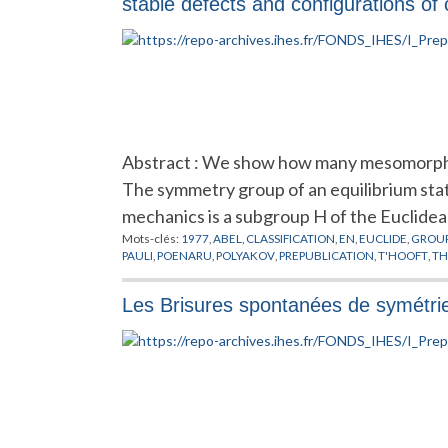
stable defects and configurations of c
Abstract : We show how many mesomorphic 
The symmetry group of an equilibrium stat
mechanics is a subgroup H of the Euclidea
Mots-clés:
1977
,
ABEL
,
CLASSIFICATION
,
EN
,
EUCLIDE
,
GROUP
PAULI
,
POENARU
,
POLYAKOV
,
PREPUBLICATION
,
T'HOOFT
,
TH
Les Brisures spontanées de symétri