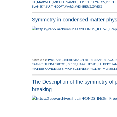
LIE
,
MAXWELL
,
MICHEL
,
NAMBU
,
PERRIN
,
POLYAKOV
,
PREPUB
SLANSKY
,
SU
,
T'HOOFT
,
WARD
,
WEINBERG
,
ZWEIG
Symmetry in condensed matter phys
Mots-clés:
1981
,
ABEL
,
BIEBENBACH
,
BIR
,
BIRMAN
,
BRAGG
,
FRANKENHEIM
,
FRIEDEL
,
GIBBS
,
HAAR
,
HESSEL
,
HILBERT
,
JA
MATIERE CONDENSEE
,
MICHEL
,
MINEEV
,
MOLIEN
,
MORSE
,
M
SCHONFLIES
,
SCHWARZ
,
SCHWARZENBERGER
,
SOHNCKE
,
S
The Description of the symmetry of
breaking