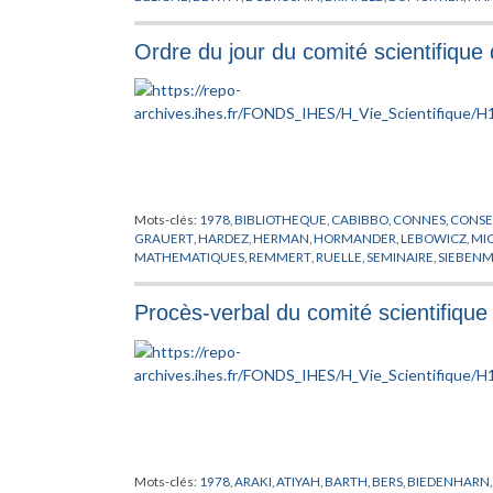
HERBST
,
HERMANN
,
HIRZEBRUCH
,
INFORMATIQUE
,
JIANG
,
J
LEBOWICZ
,
LENARD
,
LIEB
,
LUESCHER
,
MACPHERSON
,
MANI
Ordre du jour du comité scientifiqu
ORDINATEUR
,
PARC
,
PARISI
,
PFISTER
,
PHYSICIEN
,
PHYSIQUE T
RADICATI
,
RAPPORT
,
RESIDENCE ORMAILLE
,
RHAM DE
,
RIBET
,
SINGER
,
SOTO ANDRADE
,
STATUT
,
SULLIVAN
,
SZUES
,
T'HOOF
WEINBERG
,
WILKERSON
,
WILLIAMS
,
WU
,
ZELDOVICH
,
ZIMM
Mots-clés:
1978
,
BIBLIOTHEQUE
,
CABIBBO
,
CONNES
,
CONSEI
GRAUERT
,
HARDEZ
,
HERMAN
,
HORMANDER
,
LEBOWICZ
,
MI
MATHEMATIQUES
,
REMMERT
,
RUELLE
,
SEMINAIRE
,
SIEBEN
Procès-verbal du comité scientifiqu
Mots-clés:
1978
,
ARAKI
,
ATIYAH
,
BARTH
,
BERS
,
BIEDENHARN