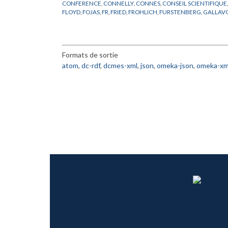
CONFERENCE
,
CONNELLY
,
CONNES
,
CONSEIL SCIENTIFIQUE
FLOYD
,
FOJAS
,
FR
,
FRIED
,
FROHLICH
,
FURSTENBERG
,
GALLAVO
HIRZEBRUCH
,
IORDACHESCU
,
JAFFE
,
JOST
,
KATZNELSON
,
KI
MARTIN
,
MATHER
,
MAZUR
,
MICHEL
,
MINNAERT
,
MISIUREWI
PATNAIK
,
PATTERSON
,
PENG
,
PEYER
,
PHYSIQUE THEORIQUE
,
RIBET
,
RUELLE
,
SATTINGER
,
SCHLESSINGER
,
SCHRADER
,
SEIL
Formats de sortie
TEMAN
,
THOM
,
THURSTON
,
TITUS
,
TODOROV
,
TRUBOWICZ
,
WOO
,
WOOD
,
ZIMMERMANN
atom
,
dc-rdf
,
dcmes-xml
,
json
,
omeka-json
,
omeka-xm