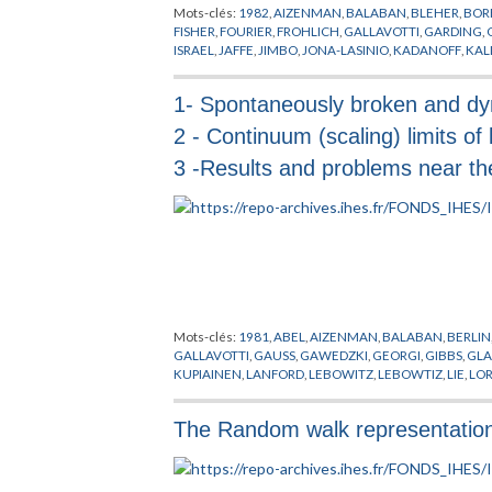
Mots-clés:
1982
,
AIZENMAN
,
BALABAN
,
BLEHER
,
BOR
FISHER
,
FOURIER
,
FROHLICH
,
GALLAVOTTI
,
GARDING
,
ISRAEL
,
JAFFE
,
JIMBO
,
JONA-LASINIO
,
KADANOFF
,
KAL
PHENOMENES CRITIQUES
,
PIROGOV
,
POINCARE
,
POIS
THACKER
,
THEORIE QUANTIQUE DES CHAMPS
,
TRANS
1- Spontaneously broken and dy
2 - Continuum (scaling) limits of l
3 -Results and problems near the
Mots-clés:
1981
,
ABEL
,
AIZENMAN
,
BALABAN
,
BERLIN
GALLAVOTTI
,
GAUSS
,
GAWEDZKI
,
GEORGI
,
GIBBS
,
GL
KUPIAINEN
,
LANFORD
,
LEBOWITZ
,
LEBOWTIZ
,
LIE
,
LO
POLYAKOV
,
PREPUBLICATION
,
PTOLEMY
,
RUELLE
,
SAL
QUANTIQUE DES CHAMPS
,
THOULESS
,
URSELL
,
WEIN
The Random walk representation o