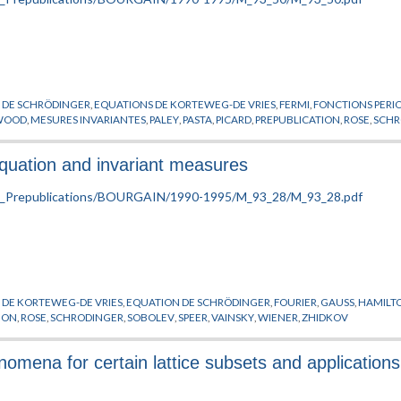
 DE SCHRÖDINGER
,
EQUATIONS DE KORTEWEG-DE VRIES
,
FERMI
,
FONCTIONS PERI
EWOOD
,
MESURES INVARIANTES
,
PALEY
,
PASTA
,
PICARD
,
PREPUBLICATION
,
ROSE
,
SCHR
equation and invariant measures
 DE KORTEWEG-DE VRIES
,
EQUATION DE SCHRÖDINGER
,
FOURIER
,
GAUSS
,
HAMILT
ION
,
ROSE
,
SCHRODINGER
,
SOBOLEV
,
SPEER
,
VAINSKY
,
WIENER
,
ZHIDKOV
nomena for certain lattice subsets and applications