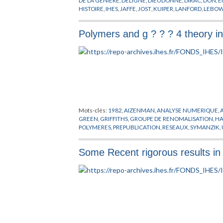
DE LA GENIERE
,
DELIGNE
,
DIEUDONNE
,
DIRAC
,
DON
,
E
HISTOIRE
,
IHES
,
JAFFE
,
JOST
,
KUIPER
,
LANFORD
,
LEBOW
ORMAILLE
,
PASCAL
,
PERES
,
PERRIN
,
PHYSIQUE THEOR
SULLIVAN
,
SYLVESTER
,
TAKENS
,
THOM
,
VAN HOVE
,
WE
Polymers and g ? ? ? 4 theory i
Mots-clés:
1982
,
AIZENMAN
,
ANALYSE NUMERIQUE
,
GREEN
,
GRIFFITHS
,
GROUPE DE RENOMALISATION
,
HA
POLYMERES
,
PREPUBLICATION
,
RESEAUX
,
SYMANZIK
,
Some Recent rigorous results in 