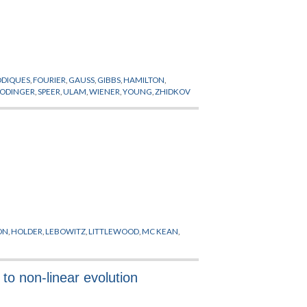
ODIQUES
,
FOURIER
,
GAUSS
,
GIBBS
,
HAMILTON
,
ODINGER
,
SPEER
,
ULAM
,
WIENER
,
YOUNG
,
ZHIDKOV
ON
,
HOLDER
,
LEBOWITZ
,
LITTLEWOOD
,
MC KEAN
,
 to non-linear evolution