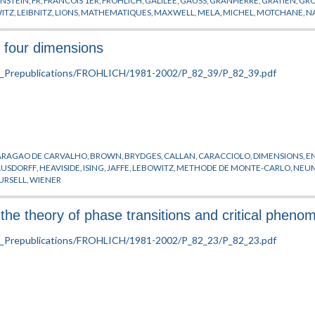
INSTEIN
,
FR
,
FRANCOIS 1ER
,
FROHLICH
,
GALILEE
,
GAUSS
,
GRANPIERRE
,
GRATIEN
,
GR
ITZ
,
LEIBNITZ
,
LIONS
,
MATHEMATIQUES
,
MAXWELL
,
MELA
,
MICHEL
,
MOTCHANE
,
N
IQUE
,
PLATON
,
POINCARE
,
POMPIDOU
,
PUBLICATIONS
,
REICHENBACH
,
RICCI
,
RUELLE
YL
,
ZEEMAN
n four dimensions
ARAGAO DE CARVALHO
,
BROWN
,
BRYDGES
,
CALLAN
,
CARACCIOLO
,
DIMENSIONS
,
E
USDORFF
,
HEAVISIDE
,
ISING
,
JAFFE
,
LEBOWITZ
,
METHODE DE MONTE-CARLO
,
NEU
URSELL
,
WIENER
the theory of phase transitions and critical pheno