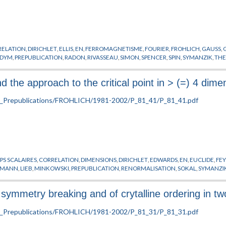
RELATION
,
DIRICHLET
,
ELLIS
,
EN
,
FERROMAGNETISME
,
FOURIER
,
FROHLICH
,
GAUSS
,
ODYM
,
PREPUBLICATION
,
RADON
,
RIVASSEAU
,
SIMON
,
SPENCER
,
SPIN
,
SYMANZIK
,
THE
nd the approach to the critical point in > (=) 4 dime
S SCALAIRES
,
CORRELATION
,
DIMENSIONS
,
DIRICHLET
,
EDWARDS
,
EN
,
EUCLIDE
,
FE
HMANN
,
LIEB
,
MINKOWSKI
,
PREPUBLICATION
,
RENORMALISATION
,
SOKAL
,
SYMANZI
ymmetry breaking and of crytalline ordering in t