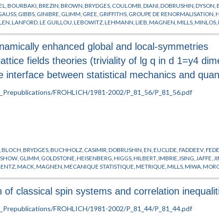
EL
,
BOURBAKI
,
BREZIN
,
BROWN
,
BRYDGES
,
COULOMB
,
DIANI
,
DOBRUSHIN
,
DYSON
,
GAUSS
,
GIBBS
,
GINIBRE
,
GLIMM
,
GREE
,
GRIFFITHS
,
GROUPE DE RENORMALISATION
,
LEN
,
LANFORD
,
LE GUILLOU
,
LEBOWITZ
,
LEHMANN
,
LIEB
,
MAGNEN
,
MILLS
,
MINLOS
,
SON
,
PREPUBLICATION
,
RUELLE
,
SATO
,
SCHRADER
,
SCHWARTZ
,
SCHWINGER
,
SENEO
ITIONS DE PHASES
,
WAGNER
,
WEGNER
,
WIGHTMAN
,
WILSON
,
YANG
,
ZINN-JUSTIN
namically enhanced global and local-symmetries
attice fields theories (triviality of lg q in d 1=y4 di
 interface between statistical mechanics and quan
,
BLOCH
,
BRYDGES
,
BUCHHOLZ
,
CASIMIR
,
DOBRUSHIN
,
EN
,
EUCLIDE
,
FADDEEV
,
FED
ASHOW
,
GLIMM
,
GOLDSTONE
,
HEISENBERG
,
HIGGS
,
HILBERT
,
IMBRIE
,
ISING
,
JAFFE
,
J
RENTZ
,
MACK
,
MAGNEN
,
MECANIQUE STATISTIQUE
,
METRIQUE
,
MILLS
,
MIWA
,
MORC
AM
,
SATO
,
SEILER
,
SENEOR
,
SIMON
,
SINAI
,
SPENCER
,
STROCCHI
,
SYMANZIK
,
SYMETRIE
BERG
,
WEYL
,
WIGNER
,
YANG
f classical spin systems and correlation inequalit