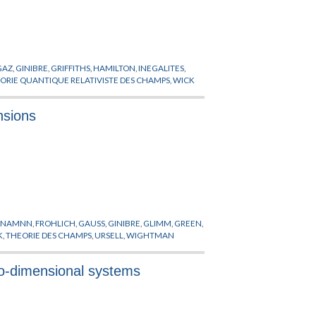
GAZ
,
GINIBRE
,
GRIFFITHS
,
HAMILTON
,
INEGALITES
,
ORIE QUANTIQUE RELATIVISTE DES CHAMPS
,
WICK
nsions
YNAMNN
,
FROHLICH
,
GAUSS
,
GINIBRE
,
GLIMM
,
GREEN
,
K
,
THEORIE DES CHAMPS
,
URSELL
,
WIGHTMAN
wo-dimensional systems