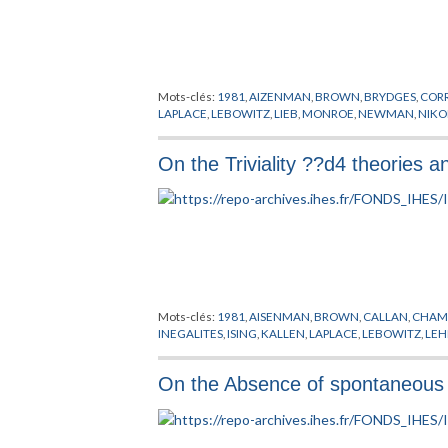
Mots-clés:
1981
,
AIZENMAN
,
BROWN
,
BRYDGES
,
COR
LAPLACE
,
LEBOWITZ
,
LIEB
,
MONROE
,
NEWMAN
,
NIK
On the Triviality ??d4 theories a
Mots-clés:
1981
,
AISENMAN
,
BROWN
,
CALLAN
,
CHAMP
INEGALITES
,
ISING
,
KALLEN
,
LAPLACE
,
LEBOWITZ
,
LE
On the Absence of spontaneous s