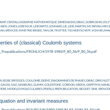
CAMP
,
CRISTALLOGRAPHIE MATHEMATIQUE
,
DIMENSIONS
,
DIRAC
,
DOBRUSHIN
,
EN
,
ENSEN
,
JONES
,
LEBESGUE
,
LEBOWITZ
,
LENNARD
,
LIE
,
LIEB
,
MARTIN
,
MC BRYAN
,
MECA
MAN
,
SPENCER
,
SYMETRIE BRISEE
,
TAYLOR
,
TROTTER
,
TSCHEBYSCHEFF
,
VON NEUMA
erties of (classical) Coulomb systems
NN
,
BOSE
,
BRYDGES
,
COULOMB
,
DEBYE
,
DIAGRAMMES DE PHASES
,
DIRAC
,
DIRICHLET
,
GAUSS
,
GAZ
,
GINSBURG
,
GLIMM
,
GOLDSTONE
,
GORDON
,
GREEN
,
GRIFFITHS
,
HAMI
IERE
,
MODELES MOLECULAIRES
,
PEIERLS
,
PREPUBLICATION
,
SIEGERT
,
SINE
,
SPENCE
equation and invariant measures