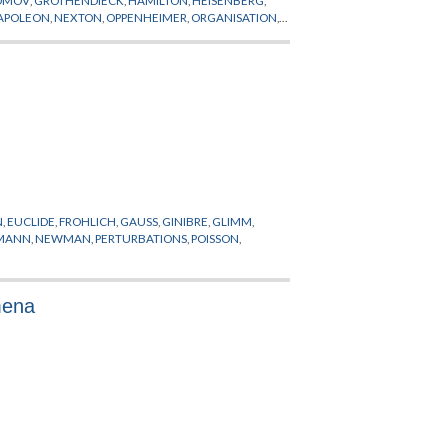
OMOV
,
GROTHENDIECK
,
HAMILTON
,
HEISENBERG
,
APOLEON
,
NEXTON
,
OPPENHEIMER
,
ORGANISATION
,
,
SAVARY
,
SCHRODINGER
,
SCIENCES DE L'HOMME
,
N
,
EUCLIDE
,
FROHLICH
,
GAUSS
,
GINIBRE
,
GLIMM
,
MANN
,
NEWMAN
,
PERTURBATIONS
,
POISSON
,
mena