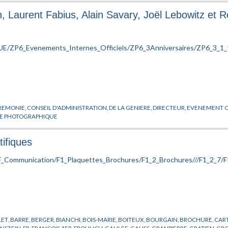
in, Laurent Fabius, Alain Savary, Joël Lebowitz et
REMONIE
,
CONSEIL D'ADMINISTRATION
,
DE LA GENIERE
,
DIRECTEUR
,
EVENEMENT O
GE PHOTOGRAPHIQUE
tifiques
LET
,
BARRE
,
BERGER
,
BIANCHI
,
BOIS-MARIE
,
BOITEUX
,
BOURGAIN
,
BROCHURE
,
CAR