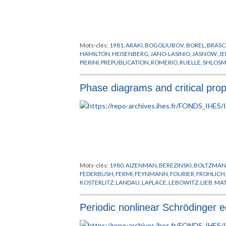
Mots-clés:
1981
,
ARAKI
,
BOGOLIUBOV
,
BOREL
,
BRAS
HAMILTON
,
HEISENBERG
,
JANO-LASINIO
,
JASNOW
,
J
PIERINI
,
PREPUBLICATION
,
ROMERIO
,
RUELLE
,
SHLOS
Phase diagrams and critical prop
Mots-clés:
1980
,
AIZENMAN
,
BEREZINSKI
,
BOLTZMA
FEDERBUSH
,
FERMI
,
FEYNMANN
,
FOURIER
,
FROHLICH
KOSTERLITZ
,
LANDAU
,
LAPLACE
,
LEBOWITZ
,
LIEB
,
MAT
Periodic nonlinear Schrödinger 