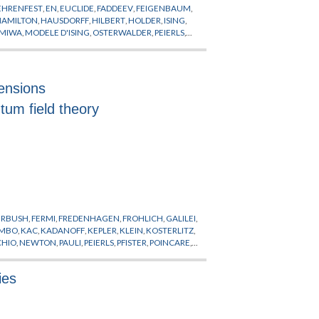
EHRENFEST
,
EN
,
EUCLIDE
,
FADDEEV
,
FEIGENBAUM
,
HAMILTON
,
HAUSDORFF
,
HILBERT
,
HOLDER
,
ISING
,
MIWA
,
MODELE D'ISING
,
OSTERWALDER
,
PEIERLS
,
R
,
SIMON
,
SINAI
,
SOKAL
,
SPENCER
,
SYMANZIK
,
mensions
tum field theory
ERBUSH
,
FERMI
,
FREDENHAGEN
,
FROHLICH
,
GALILEI
,
IMBO
,
KAC
,
KADANOFF
,
KEPLER
,
KLEIN
,
KOSTERLITZ
,
HIO
,
NEWTON
,
PAULI
,
PEIERLS
,
PFISTER
,
POINCARE
,
 BRISEE
,
THACKER
,
THEORIE DES CHAMPS
,
THEORIE
ies