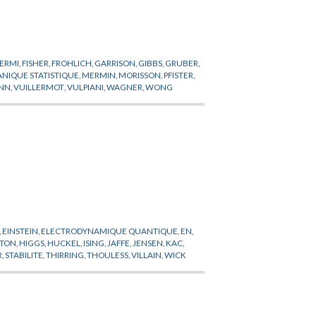
FERMI
,
FISHER
,
FROHLICH
,
GARRISON
,
GIBBS
,
GRUBER
,
NIQUE STATISTIQUE
,
MERMIN
,
MORISSON
,
PFISTER
,
NN
,
VUILLERMOT
,
VULPIANI
,
WAGNER
,
WONG
,
EINSTEIN
,
ELECTRODYNAMIQUE QUANTIQUE
,
EN
,
LTON
,
HIGGS
,
HUCKEL
,
ISING
,
JAFFE
,
JENSEN
,
KAC
,
R
,
STABILITE
,
THIRRING
,
THOULESS
,
VILLAIN
,
WICK