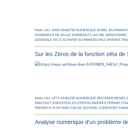
Mots-clés:
2000
,
ANALYSE NUMERIQUE
,
BOREL
,
BUONANN
INVARIANCE DE JAUGE
,
INVARIANTS
,
JACOBI
,
JARANOWSKI
,
GENERALE
,
RICCI
,
SCHAFER
,
SCHWARZSCHILD
,
SHANKS
,
TAY
Sur les Zéros de la fonction zéta de
Mots-clés:
1979
,
ANALYSE NUMERIQUE
,
BELTRAMI
,
BESSEL
,
DIRICHLET
,
EISENSTEIN
,
EN
,
EPSTEIN
,
FADDEEV
,
FERMAT
,
FON
FRIEDRICH
,
FUSCHIAN
,
GAUSS
,
GELFAND
,
GODEMONT
,
HAAS
DE RIEMANN
,
KRYLOV
,
KUTTA
,
LAPLACE
,
LIE
,
LOBATCHEVSKI
PETERSSON
,
POINCARE
,
POLYA
,
PREPUBLICATION
,
RAMANUJ
Analyse numérique d'un problème de 
SCHWARTZ
,
SCHWARZ
,
SELBERG
,
SERIES DE DIRICHLET
,
SIEG
WHITTAKER
,
ZAGIER
,
ZALCMAN
,
ZERO