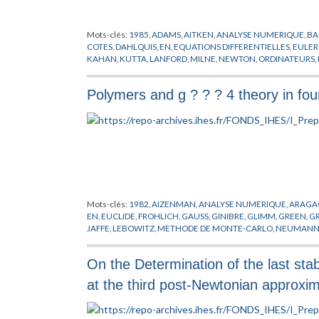
Mots-clés:
1985
,
ADAMS
,
AITKEN
,
ANALYSE NUMERIQUE
,
BA
COTES
,
DAHLQUIS
,
EN
,
EQUATIONS DIFFERENTIELLES
,
EULER
KAHAN
,
KUTTA
,
LANFORD
,
MILNE
,
NEWTON
,
ORDINATEURS
,
SIMPSON
,
SYSTEMES INFORMATIQUES
,
TAYLOR
,
TRANSFORMA
Polymers and g ? ? ? 4 theory in fo
Mots-clés:
1982
,
AIZENMAN
,
ANALYSE NUMERIQUE
,
ARAGA
EN
,
EUCLIDE
,
FROHLICH
,
GAUSS
,
GINIBRE
,
GLIMM
,
GREEN
,
GR
JAFFE
,
LEBOWITZ
,
METHODE DE MONTE-CARLO
,
NEUMAN
RESEAUX
,
SYMANZIK
,
URSELL
,
WIENER
On the Determination of the last stable
at the third post-Newtonian approxim