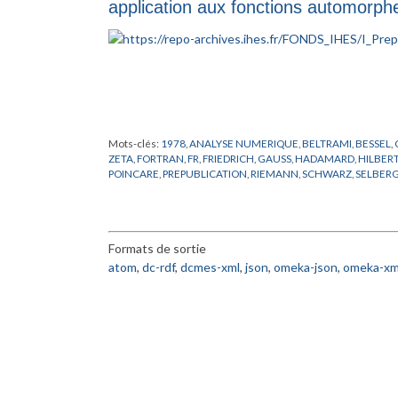
application aux fonctions automorph
Mots-clés:
1978
,
ANALYSE NUMERIQUE
,
BELTRAMI
,
BESSEL
,
ZETA
,
FORTRAN
,
FR
,
FRIEDRICH
,
GAUSS
,
HADAMARD
,
HILBER
POINCARE
,
PREPUBLICATION
,
RIEMANN
,
SCHWARZ
,
SELBER
Formats de sortie
atom
,
dc-rdf
,
dcmes-xml
,
json
,
omeka-json
,
omeka-xm