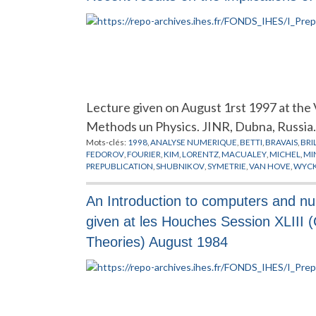
Lecture given on August 1rst 1997 at the
Methods un Physics. JINR, Dubna, Russia.
Mots-clés:
1998
,
ANALYSE NUMERIQUE
,
BETTI
,
BRAVAIS
,
BRI
FEDOROV
,
FOURIER
,
KIM
,
LORENTZ
,
MACUALEY
,
MICHEL
,
MI
PREPUBLICATION
,
SHUBNIKOV
,
SYMETRIE
,
VAN HOVE
,
WYCK
An Introduction to computers and nume
given at les Houches Session XLIII
Theories) August 1984