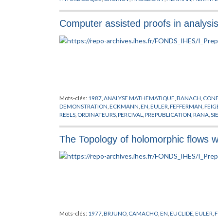
MAHLER
,
MARGULIS
,
MARSTAND
,
MOEBIUS
,
MONTEL
,
MOSH
RADON
,
RIEMANN
,
RIESZ
,
ROGERS
,
SCHOTTKY
,
SIEGEL
,
STEIN
Computer assisted proofs in analysi
Mots-clés:
1987
,
ANALYSE MATHEMATIQUE
,
BANACH
,
CONF
DEMONSTRATION
,
ECKMANN
,
EN
,
EULER
,
FEFFERMAN
,
FEI
REELS
,
ORDINATEURS
,
PERCIVAL
,
PREPUBLICATION
,
RANA
,
SI
The Topology of holomorphic flows wi
Mots-clés:
1977
,
BRJUNO
,
CAMACHO
,
EN
,
EUCLIDE
,
EULER
,