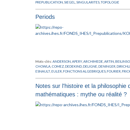
PREPUBLICATION
,
SIEGEL
,
SINGULARITES
,
TOPOLOGIE
Periods
Mots-clés:
ANDERSON
,
APERY
,
ARCHIMEDE
,
ARTIN
,
BEILINS
CHOWLA
,
COMEZ
,
DEDEKIND
,
DELIGNE
,
DENINGER
,
DIRICHL
ESNAULT
,
EULER
,
FONCTIONS ALGEBRIQUES
,
FOURIER
,
FRIC
GONCHAROV
,
GREEN
,
GROTHENDIECK
,
HECKE
,
HECKMAN
,
KONTSEVICH
,
KRONECKER
,
KUGA
,
LANGLANDS
,
LEBESGUE
,
Notes sur l'histoire et la philosophi
NERON
,
NEWTON
,
NOMBRES
,
PETERSON
,
PICARD
,
POISSON
,
SELBERG
,
SHIMURA
,
SIEGEL
,
STOKES
,
SWINNERTON
,
TATE
,
TA
mathématiques : mythe ou réalité ?