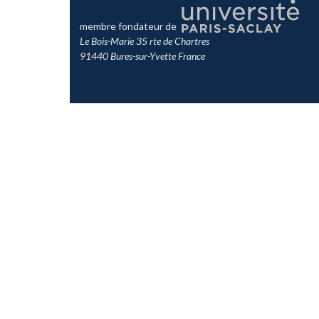
membre fondateur de
Le Bois-Marie 35 rte de Chartres
91440 Bures-sur-Yvette France