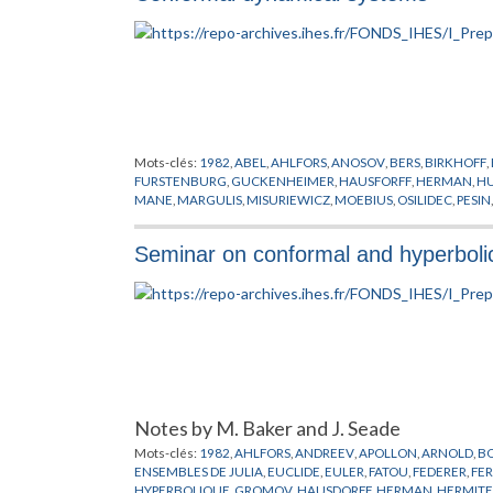
Mots-clés:
1982
,
ABEL
,
AHLFORS
,
ANOSOV
,
BERS
,
BIRKHOFF
,
FURSTENBURG
,
GUCKENHEIMER
,
HAUSFORFF
,
HERMAN
,
H
MANE
,
MARGULIS
,
MISURIEWICZ
,
MOEBIUS
,
OSILIDEC
,
PESIN
SACKSTEDER
,
SAD
,
SCHISTE ARGILEUX
,
SCHWARZ
,
SIEGEL
,
S
VON NEUMANN
Seminar on conformal and hyperboli
Notes by M. Baker and J. Seade
Mots-clés:
1982
,
AHLFORS
,
ANDREEV
,
APOLLON
,
ARNOLD
,
B
ENSEMBLES DE JULIA
,
EUCLIDE
,
EULER
,
FATOU
,
FEDERER
,
FE
HYPERBOLIQUE
,
GROMOV
,
HAUSDORFF
,
HERMAN
,
HERMITE