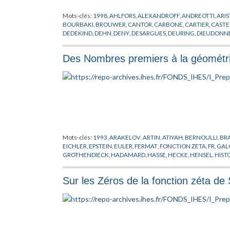
Mots-clés:
1998
,
AHLFORS
,
ALEXANDROFF
,
ANDREOTTI
,
ARI
BOURBAKI
,
BROUWER
,
CANTOR
,
CARBONE
,
CARTIER
,
CAST
DEDEKIND
,
DEHN
,
DENY
,
DESARGUES
,
DEURING
,
DIEUDONN
ERLANGEN
,
EUCLIDE
,
EULER
,
EURING
,
FR
,
FRAENKEL
,
FRECH
GODEMONT
,
GOURSAT
,
GRAUERT
,
GROTHENDIECK
,
HAMIL
Des Nombres premiers à la géométri
HODGE
,
HUREWICZ
,
ISOMORPHISMES
,
KANT
,
KEPLER
,
KILLI
LEFSCHETZ
,
LEIBNIZ
,
LERAY
,
LEVI-CIVITA
,
LIE
,
LIONS
,
LOBACH
MATHEMATIQUES
,
MORSE
,
NEWTON
,
NOETHER
,
OKA
,
PATRA
PREPUBLICATION
,
PTOLEMEE
,
PYTHAGORE
,
ROBINSON
,
ROC
STONE
,
STRUCTURALISME
,
THEORIE DES FONCTEURS
,
THO
VAN DER
,
WEBER
,
WEIL
,
WEYL
,
ZARISKI
,
ZERMELO
,
ZORN
Mots-clés:
1993
,
ARAKELOV
,
ARTIN
,
ATIYAH
,
BERNOULLI
,
BR
EICHLER
,
EPSTEIN
,
EULER
,
FERMAT
,
FONCTION ZETA
,
FR
,
GAL
GROTHENDIECK
,
HADAMARD
,
HASSE
,
HECKE
,
HENSEL
,
HIST
MARKOV
,
MAZUR
,
MINAKSHISUNDARAM
,
NOMBRES PREMI
SCHMIDT
,
SELBERG
,
SEVERI
,
SHIMURA
,
SIEGEL
,
SINGER
,
TANI
Sur les Zéros de la fonction zéta de