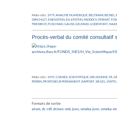
Mots-clés:
1979
,
ANALYSE NUMERIQUE
,
BELTRAMI
,
BESSEL
,
DIRICHLET
,
EISENSTEIN
,
EN
,
EPSTEIN
,
FADDEEV
,
FERMAT
,
FON
FRIEDRICH
,
FUSCHIAN
,
GAUSS
,
GELFAND
,
GODEMONT
,
HAAS
DE RIEMANN
,
KRYLOV
,
KUTTA
,
LAPLACE
,
LIE
,
LOBATCHEVSKI
PETERSSON
,
POINCARE
,
POLYA
,
PREPUBLICATION
,
RAMANUJ
Procès-verbal du comité consultatif s
SCHWARTZ
,
SCHWARZ
,
SELBERG
,
SERIES DE DIRICHLET
,
SIEG
WHITTAKER
,
ZAGIER
,
ZALCMAN
,
ZERO
Mots-clés:
1959
,
CONSEIL SCIENTIFIQUE
,
DIEUDONNE
,
FR
,
G
PERRIN
,
PROFESSEUR PERMANENT
,
RAPPORT
,
SIEGEL
,
VISITE
Formats de sortie
atom
,
dc-rdf
,
dcmes-xml
,
json
,
omeka-json
,
omeka-xm