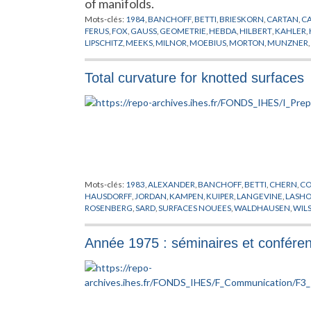
of manifolds.
Mots-clés:
1984
,
BANCHOFF
,
BETTI
,
BRIESKORN
,
CARTAN
,
C
FERUS
,
FOX
,
GAUSS
,
GEOMETRIE
,
HEBDA
,
HILBERT
,
KAHLER
,
LIPSCHITZ
,
MEEKS
,
MILNOR
,
MOEBIUS
,
MORTON
,
MUNZNER
,
TAKEUCHI
,
THORBERGSSON
,
VARIETES
,
VERONESE
,
WALL
,
W
Total curvature for knotted surfaces
Mots-clés:
1983
,
ALEXANDER
,
BANCHOFF
,
BETTI
,
CHERN
,
CO
HAUSDORFF
,
JORDAN
,
KAMPEN
,
KUIPER
,
LANGEVINE
,
LASH
ROSENBERG
,
SARD
,
SURFACES NOUEES
,
WALDHAUSEN
,
WIL
Année 1975 : séminaires et confére