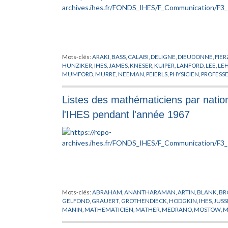
Mots-clés:
ARAKI
,
BASS
,
CALABI
,
DELIGNE
,
DIEUDONNE
,
FIER
HUNZIKER
,
IHES
,
JAMES
,
KNESER
,
KUIPER
,
LANFORD
,
LEE
,
LE
MUMFORD
,
MURRE
,
NEEMAN
,
PEIERLS
,
PHYSICIEN
,
PROFESS
STOLZENBERG
,
TATE
,
THOM
,
TITS
,
TOUGERON
,
TREIMAN
,
TR
Listes des mathématiciens par nationa
l'IHES pendant l'année 1967
Mots-clés:
ABRAHAM
,
ANANTHARAMAN
,
ARTIN
,
BLANK
,
BR
GELFOND
,
GRAUERT
,
GROTHENDIECK
,
HODGKIN
,
IHES
,
JUSS
MANIN
,
MATHEMATICIEN
,
MATHER
,
MEDRANO
,
MOSTOW
,
M
PUGH
,
RAMANUJAM
,
RAPPORT
,
ROSENBERG
,
SEGAL
,
SHIH
,
S
WARD
,
ZARISKI