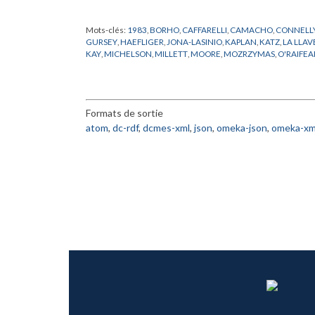
Mots-clés:
1983
,
BORHO
,
CAFFARELLI
,
CAMACHO
,
CONNELL
GURSEY
,
HAEFLIGER
,
JONA-LASINIO
,
KAPLAN
,
KATZ
,
LA LLAV
KAY
,
MICHELSON
,
MILLETT
,
MOORE
,
MOZRZYMAS
,
O'RAIFE
RAPPORT
,
REINHART
,
RICKMAN
,
ROBEL
,
ROSENBERG
,
SAITO
,
VISITEUR
,
WALI
,
WEINSTEIN
,
WEIPOING
,
XIN
,
YAMAGUTI
,
YA
Formats de sortie
atom
,
dc-rdf
,
dcmes-xml
,
json
,
omeka-json
,
omeka-xm