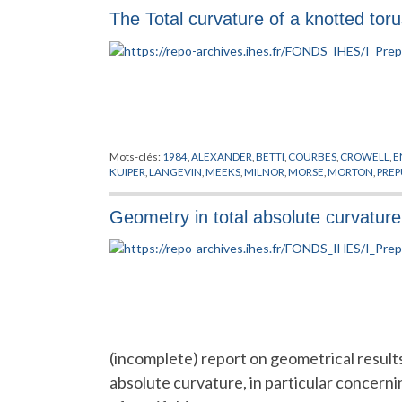
The Total curvature of a knotted tor
Mots-clés:
1984
,
ALEXANDER
,
BETTI
,
COURBES
,
CROWELL
,
E
KUIPER
,
LANGEVIN
,
MEEKS
,
MILNOR
,
MORSE
,
MORTON
,
PREP
Geometry in total absolute curvature
(incomplete) report on geometrical results 
absolute curvature, in particular concerni