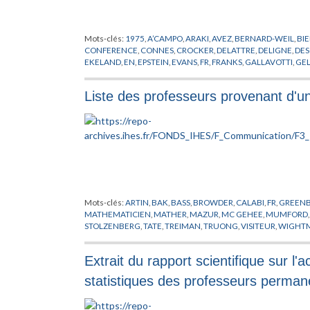
Mots-clés:
1975
,
A’CAMPO
,
ARAKI
,
AVEZ
,
BERNARD-WEIL
,
BI
CONFERENCE
,
CONNES
,
CROCKER
,
DELATTRE
,
DELIGNE
,
DE
EKELAND
,
EN
,
EPSTEIN
,
EVANS
,
FR
,
FRANKS
,
GALLAVOTTI
,
GE
HERMAN
,
HIRONAKA
,
IHES
,
ISRAEL
,
JOSEPHSON
,
KLINGENB
PHERSON
,
MAGNEN
,
MARTIN-LOF
,
MATHEMATIQUES
,
MICH
Liste des professeurs provenant d'u
O’RAIFEARTAIGH
,
OKA
,
PACAULT
,
PASOTTO
,
PETITOT
,
PHYSIQ
SCHAEFFER
,
SCHEUER
,
SEMINAIRE
,
SIERSMA
,
SOTO ANDRAD
VISWANATHAN
,
WALI
,
WANG
,
WOLFART
,
WU
,
ZAGIER
Mots-clés:
ARTIN
,
BAK
,
BASS
,
BROWDER
,
CALABI
,
FR
,
GREEN
MATHEMATICIEN
,
MATHER
,
MAZUR
,
MC GEHEE
,
MUMFORD
STOLZENBERG
,
TATE
,
TREIMAN
,
TRUONG
,
VISITEUR
,
WIGHT
Extrait du rapport scientifique sur l'
statistiques des professeurs permane