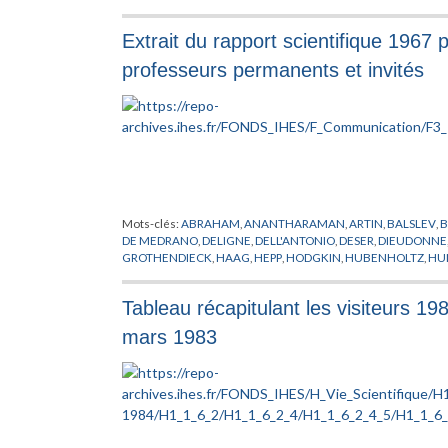
Extrait du rapport scientifique 1967 p
professeurs permanents et invités
Mots-clés:
ABRAHAM
,
ANANTHARAMAN
,
ARTIN
,
BALSLEV
,
B
DE MEDRANO
,
DELIGNE
,
DELL'ANTONIO
,
DESER
,
DIEUDONNE
GROTHENDIECK
,
HAAG
,
HEPP
,
HODGKIN
,
HUBENHOLTZ
,
HU
KLINKENBERG
,
KUIPER
,
LANFORD
,
LEDERMAN
,
LEHMANN
,
L
MIRACLE
,
MISNER
,
MOSTOW
,
MURAKAMI
,
MURRE
,
NUYTS
,
P
Tableau récapitulant les visiteurs 1
RAMANUJAM
,
RAPPORT
,
REGGE
,
ROSENBERG
,
RUELLE
,
SAKI
THOM
,
TODOROV
,
TOUGERON
,
TROTIN
,
TRUONG
,
VERBEUR
mars 1983