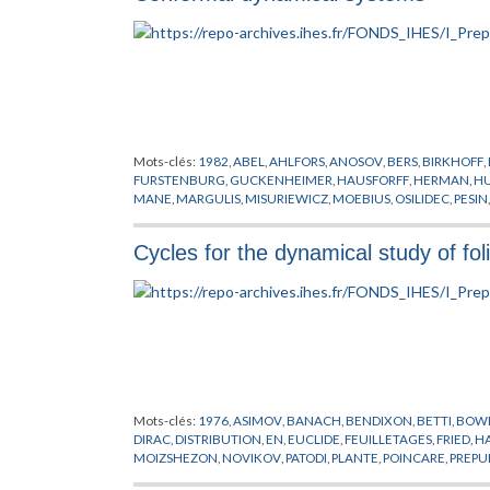
Mots-clés:
1982
,
ABEL
,
AHLFORS
,
ANOSOV
,
BERS
,
BIRKHOFF
,
FURSTENBURG
,
GUCKENHEIMER
,
HAUSFORFF
,
HERMAN
,
H
MANE
,
MARGULIS
,
MISURIEWICZ
,
MOEBIUS
,
OSILIDEC
,
PESIN
SACKSTEDER
,
SAD
,
SCHISTE ARGILEUX
,
SCHWARZ
,
SIEGEL
,
S
VON NEUMANN
Cycles for the dynamical study of fo
Mots-clés:
1976
,
ASIMOV
,
BANACH
,
BENDIXON
,
BETTI
,
BOW
DIRAC
,
DISTRIBUTION
,
EN
,
EUCLIDE
,
FEUILLETAGES
,
FRIED
,
HA
MOIZSHEZON
,
NOVIKOV
,
PATODI
,
PLANTE
,
POINCARE
,
PREPU
SULLIVAN
,
THEORIE DES PROBABILITES
,
THURSTON
,
WEINST