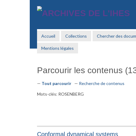
Passer
au
contenu
principal
Accueil
Collections
Chercher des docu
Mentions légales
Parcourir les contenus (13
Tout parcourir
Recherche de contenus
Mots-clés: ROSENBERG
Conformal dynamical systems