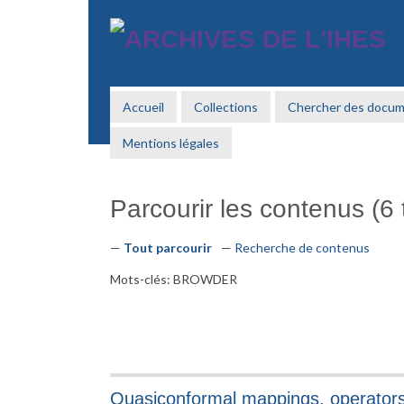
Passer
au
contenu
principal
Accueil
Collections
Chercher des docu
Mentions légales
Parcourir les contenus (6 t
Tout parcourir
Recherche de contenus
Mots-clés: BROWDER
Quasiconformal mappings, operators 