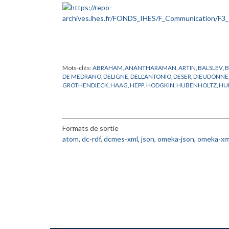
Mots-clés:
ABRAHAM
,
ANANTHARAMAN
,
ARTIN
,
BALSLEV
,
B
DE MEDRANO
,
DELIGNE
,
DELL'ANTONIO
,
DESER
,
DIEUDONNE
GROTHENDIECK
,
HAAG
,
HEPP
,
HODGKIN
,
HUBENHOLTZ
,
HU
KLINKENBERG
,
KUIPER
,
LANFORD
,
LEDERMAN
,
LEHMANN
,
L
MIRACLE
,
MISNER
,
MOSTOW
,
MURAKAMI
,
MURRE
,
NUYTS
,
P
RAMANUJAM
,
RAPPORT
,
REGGE
,
ROSENBERG
,
RUELLE
,
SAKI
THOM
,
TODOROV
,
TOUGERON
,
TROTIN
,
TRUONG
,
VERBEUR
Formats de sortie
atom
,
dc-rdf
,
dcmes-xml
,
json
,
omeka-json
,
omeka-xm