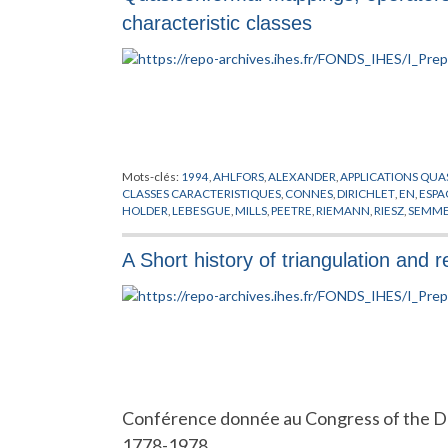
characteristic classes
Mots-clés:
1994
,
AHLFORS
,
ALEXANDER
,
APPLICATIONS QUA
CLASSES CARACTERISTIQUES
,
CONNES
,
DIRICHLET
,
EN
,
ESPA
HOLDER
,
LEBESGUE
,
MILLS
,
PEETRE
,
RIEMANN
,
RIESZ
,
SEMME
A Short history of triangulation and 
Conférence donnée au Congress of the D
1778-1978