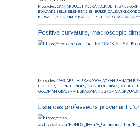
Mots-clés:
1977
,
AKBULUT
,
ALEXANDER
,
BETTI
,
BRIESKORN
,
EDWARDS
,
EELLS
,
EILENBERG
,
EN
,
EULER
,
GALEWSKI
,
GORD
KERVAIRE
,
KING
,
KIRBY
,
KUIPER
,
LIPSCHITZ
,
LOJACIEWICZ
,
MA
NOVIKOV
,
PAPAKYRIOKOPOULOS
,
POENARU
,
POINCARE
,
PON
STALLINGS
,
STEENROD
,
STERNE
,
SULLIVAN
,
TAMURA
,
THOM
,
Positive curvature, macroscopic dim
WHITEHEAD
,
ZEEMAN
Mots-clés:
1995
,
ABEL
,
ALEXANDROV
,
ATIYAH
,
BANACH
,
BIS
CHEEGER
,
CHERN
,
CONNES
,
COURBURE
,
DIRAC
,
DOLBEAUT
,
GOLDMAN
,
GRASSMAN
,
GRASSMANN
,
GROMOV
,
GROUPES I
HORMANDER
,
JACOB
,
KAHLER
,
KASPAROV
,
KUIPER
,
KUNNE
LIPSCHITZ
,
LOHKAMP
,
LUSZTIG
,
MICALLEF
,
MISSCENKO
,
MO
Liste des professeurs provenant d'u
PREPUBLICATION
,
REEB
,
RICCI
,
RIEMANN
,
ROCHLIN
,
SCHOEN
TELEMAN
,
THEORIE SPECTRALE
,
THOM
,
THURSTON
,
TOPOLO
WEIL
,
WHITEREY
,
WHITNEY
,
WILKIE
,
WITT
,
WITTEN
,
YAU
,
YO