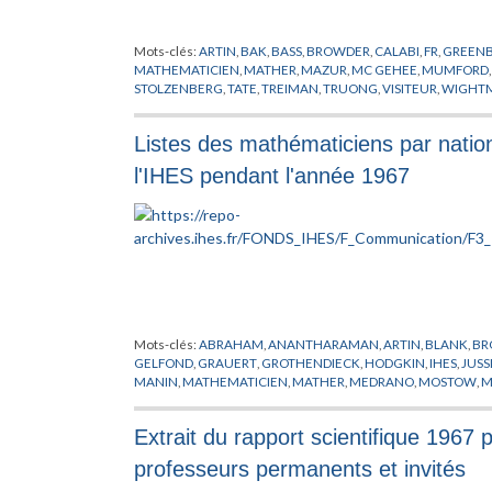
Mots-clés:
ARTIN
,
BAK
,
BASS
,
BROWDER
,
CALABI
,
FR
,
GREEN
MATHEMATICIEN
,
MATHER
,
MAZUR
,
MC GEHEE
,
MUMFORD
STOLZENBERG
,
TATE
,
TREIMAN
,
TRUONG
,
VISITEUR
,
WIGHT
Listes des mathématiciens par nationa
l'IHES pendant l'année 1967
Mots-clés:
ABRAHAM
,
ANANTHARAMAN
,
ARTIN
,
BLANK
,
BR
GELFOND
,
GRAUERT
,
GROTHENDIECK
,
HODGKIN
,
IHES
,
JUSS
MANIN
,
MATHEMATICIEN
,
MATHER
,
MEDRANO
,
MOSTOW
,
M
PUGH
,
RAMANUJAM
,
RAPPORT
,
ROSENBERG
,
SEGAL
,
SHIH
,
S
WARD
,
ZARISKI
Extrait du rapport scientifique 1967 p
professeurs permanents et invités