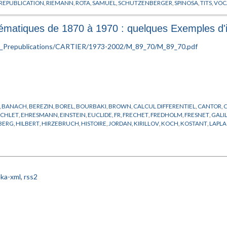
REPUBLICATION
,
RIEMANN
,
ROTA
,
SAMUEL
,
SCHUTZENBERGER
,
SPINOSA
,
TITS
,
VOC
matiques de 1870 à 1970 : quelques Exemples d'in
,
BANACH
,
BEREZIN
,
BOREL
,
BOURBAKI
,
BROWN
,
CALCUL DIFFERENTIEL
,
CANTOR
,
ICHLET
,
EHRESMANN
,
EINSTEIN
,
EUCLIDE
,
FR
,
FRECHET
,
FREDHOLM
,
FRESNET
,
GALI
BERG
,
HILBERT
,
HIRZEBRUCH
,
HISTOIRE
,
JORDAN
,
KIRILLOV
,
KOCH
,
KOSTANT
,
LAPL
,
MILLS
,
NOETHER
,
PAULI
,
PERRIN
,
PHYSIQUE
,
POINCARE
,
POISSON
,
PREPUBLICATION
,
R
,
SOBOLEV
,
STERNBERG
,
STIRLING
,
THEORIE DE LA MESURE
,
VON NEUMANN
,
WEY
ka-xml
,
rss2