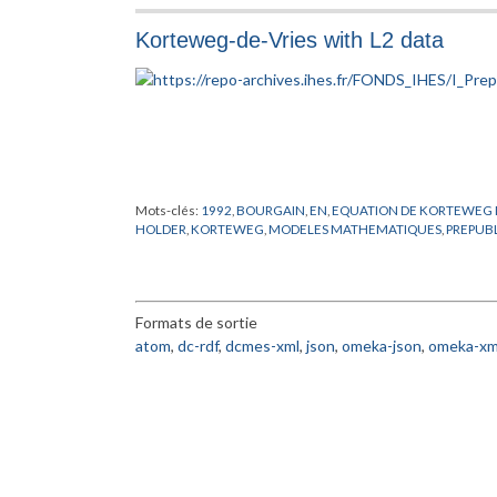
ERLANGEN
,
EUCLIDE
,
EULER
,
EURING
,
FR
,
FRAENKEL
,
FRECH
GODEMONT
,
GOURSAT
,
GRAUERT
,
GROTHENDIECK
,
HAMIL
Korteweg-de-Vries with L2 data
HODGE
,
HUREWICZ
,
ISOMORPHISMES
,
KANT
,
KEPLER
,
KILLI
LEFSCHETZ
,
LEIBNIZ
,
LERAY
,
LEVI-CIVITA
,
LIE
,
LIONS
,
LOBACH
MATHEMATIQUES
,
MORSE
,
NEWTON
,
NOETHER
,
OKA
,
PATRA
PREPUBLICATION
,
PTOLEMEE
,
PYTHAGORE
,
ROBINSON
,
ROC
STONE
,
STRUCTURALISME
,
THEORIE DES FONCTEURS
,
THO
VAN DER
,
WEBER
,
WEIL
,
WEYL
,
ZARISKI
,
ZERMELO
,
ZORN
Mots-clés:
1992
,
BOURGAIN
,
EN
,
EQUATION DE KORTEWEG D
HOLDER
,
KORTEWEG
,
MODELES MATHEMATIQUES
,
PREPUB
Formats de sortie
atom
,
dc-rdf
,
dcmes-xml
,
json
,
omeka-json
,
omeka-xm