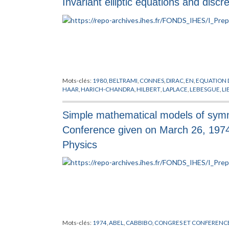
Invariant elliptic equations and discr
Mots-clés:
1980
,
BELTRAMI
,
CONNES
,
DIRAC
,
EN
,
EQUATION 
HAAR
,
HARICH-CHANDRA
,
HILBERT
,
LAPLACE
,
LEBESGUE
,
LI
Simple mathematical models of symmet
Conference given on March 26, 197
Physics
Mots-clés:
1974
,
ABEL
,
CABBIBO
,
CONGRES ET CONFERENC