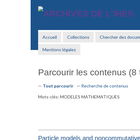
Passer
au
contenu
principal
Accueil
Collections
Chercher des docu
Mentions légales
Parcourir les contenus (8 t
Tout parcourir
Recherche de contenus
Mots-clés: MODELES MATHEMATIQUES
Particle models and noncommutativ