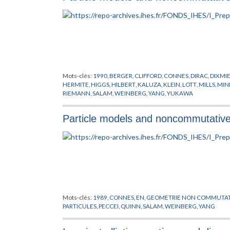
Mots-clés:
1990
,
BERGER
,
CLIFFORD
,
CONNES
,
DIRAC
,
DIXMI
HERMITE
,
HIGGS
,
HILBERT
,
KALUZA
,
KLEIN
,
LOTT
,
MILLS
,
MIN
RIEMANN
,
SALAM
,
WEINBERG
,
YANG
,
YUKAWA
Particle models and noncommutativ
Mots-clés:
1989
,
CONNES
,
EN
,
GEOMETRIE NON COMMUTAT
PARTICULES
,
PECCEI
,
QUINN
,
SALAM
,
WEINBERG
,
YANG