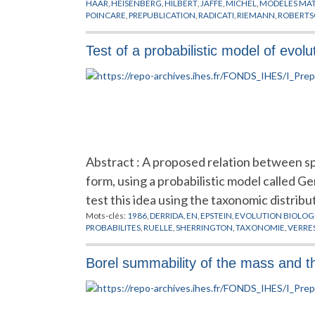
HAAR
,
HEISENBERG
,
HILBERT
,
JAFFE
,
MICHEL
,
MODELES MA
POINCARE
,
PREPUBLICATION
,
RADICATI
,
RIEMANN
,
ROBERT
WALKER
,
ZEEMAN
Test of a probabilistic model of evol
Abstract : A proposed relation between spi
form, using a probabilistic model calle
test this idea using the taxonomic distri
Mots-clés:
1986
,
DERRIDA
,
EN
,
EPSTEIN
,
EVOLUTION BIOLOG
PROBABILITES
,
RUELLE
,
SHERRINGTON
,
TAXONOMIE
,
VERRES
Borel summability of the mass and t