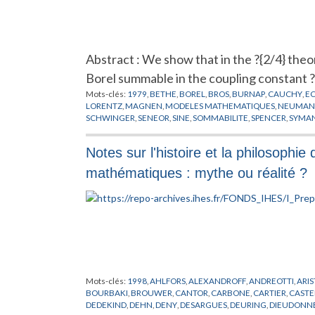
Abstract : We show that in the ?{2/4} theo
Borel summable in the coupling constant ? 
Mots-clés:
1979
,
BETHE
,
BOREL
,
BROS
,
BURNAP
,
CAUCHY
,
E
LORENTZ
,
MAGNEN
,
MODELES MATHEMATIQUES
,
NEUMA
SCHWINGER
,
SENEOR
,
SINE
,
SOMMABILITE
,
SPENCER
,
SYMAN
Notes sur l'histoire et la philosophi
mathématiques : mythe ou réalité ?
Mots-clés:
1998
,
AHLFORS
,
ALEXANDROFF
,
ANDREOTTI
,
ARI
BOURBAKI
,
BROUWER
,
CANTOR
,
CARBONE
,
CARTIER
,
CAST
DEDEKIND
,
DEHN
,
DENY
,
DESARGUES
,
DEURING
,
DIEUDONN