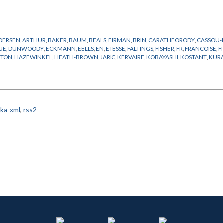
DERSEN
,
ARTHUR
,
BAKER
,
BAUM
,
BEALS
,
BIRMAN
,
BRIN
,
CARATHEORODY
,
CASSOU
QUE
,
DUNWOODY
,
ECKMANN
,
EELLS
,
EN
,
ETESSE
,
FALTINGS
,
FISHER
,
FR
,
FRANCOISE
,
F
ETON
,
HAZEWINKEL
,
HEATH-BROWN
,
JARIC
,
KERVAIRE
,
KOBAYASHI
,
KOSTANT
,
KURA
NGE
,
MANDELBROT
,
MANE-RAMIREZ
,
MATHEMATIQUES
,
MATHER
,
MAYER
,
MILLS
,
M
ROSE
,
PHYSIQUE
,
PIATETSKII SHAPIRO
,
PLYMEN
,
POHLMEYER
,
POLIVANOV
,
PORTEOU
OUDRY
,
STANTON
,
STASICA
,
STILLER
,
STUHLER
,
SWIECKI
,
SZASZ
,
TIROZZI
,
TOLEDO
,
VA
M
,
WOJTOWIAK
,
WU
,
XIN
,
YANG
,
ZEEMAN
ka-xml
,
rss2