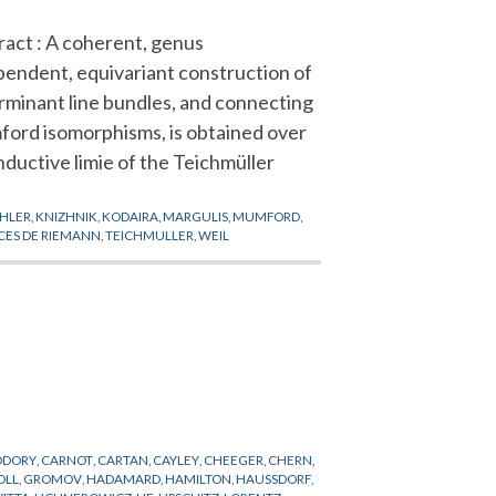
ract : A coherent, genus
pendent, equivariant construction of
rminant line bundles, and connecting
ord isomorphisms, is obtained over
nductive limie of the Teichmüller
HLER
,
KNIZHNIK
,
KODAIRA
,
MARGULIS
,
MUMFORD
,
CES DE RIEMANN
,
TEICHMULLER
,
WEIL
ODORY
,
CARNOT
,
CARTAN
,
CAYLEY
,
CHEEGER
,
CHERN
,
OLL
,
GROMOV
,
HADAMARD
,
HAMILTON
,
HAUSSDORF
,