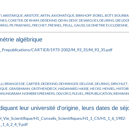
I
,
ARISTARQUE
,
ARISTOTE
,
ARTIN
,
AXIOMATIQUE
,
BIRKHOFF
,
BOREL
,
BOTT
,
BOURBA
NES
,
COXETER
,
DE RHAM
,
DEDEKIND
,
DEHN
,
DENY
,
DESARGUES
,
DEURING
,
DIEUDO
URING
,
FR
,
FRAENKEL
,
FRECHET
,
FRESNEL
,
FRULL
,
GAUSS
,
GEOMETRIE EUCLIDIENNE
SSE
,
HECKE
,
HERBRAND
,
HILBERT
,
HIRZEBRUCH
,
HISTOIRE
,
HODGE
,
HUREWICZ
,
IS
WVERE
,
LEFSCHETZ
,
LEIBNIZ
,
LERAY
,
LEVI-CIVITA
,
LIE
,
LIONS
,
LOBACHEVSKY
,
MATHEM
étrie algébrique
THER
,
OKA
,
PATRAS
,
PHILOSOPHIE
,
PLANCHEREL
,
POICARE
,
PONCELET
,
PONTRJAGIN
,
,
SEVERI
,
SIEGEL
,
SPENCER
,
STEENROD
,
STONE
,
STRUCTURALISME
,
THEORIE DES FO
N DER
,
WEBER
,
WEIL
,
WEYL
,
ZARISKI
,
ZERMELO
,
ZORN
LI
,
BRANGES DE
,
CARTIER
,
DEDEKIND
,
DEHNINGER
,
DELIGNE
,
DEURING
,
DIRICHLET
,
IQUE
,
GRASSMANN
,
GROTHENDIECK
,
HADAMARD
,
HASSE
,
HECKE
,
HENSEL
,
HISTOI
HISUNDARAM
,
NOMBRES PREMIERS
,
ODLYZKO
,
PLEIJEL
,
PREPUBLICATION
,
RIEMAN
,
VALLEE POUSSIN DE LA
,
WEBER
,
WEIL
,
WEYL
diquant leur université d'origine, leurs dates de s