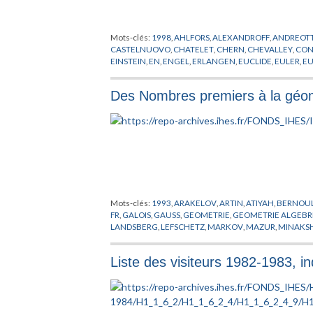
Mots-clés:
1998
,
AHLFORS
,
ALEXANDROFF
,
ANDREOTT
CASTELNUOVO
,
CHATELET
,
CHERN
,
CHEVALLEY
,
CON
EINSTEIN
,
EN
,
ENGEL
,
ERLANGEN
,
EUCLIDE
,
EULER
,
E
GRAUERT
,
GROTHENDIECK
,
HAMILTON
,
HARTOGS
,
HA
KODAIRA
,
KOLMOGOROFF
,
KUMMER
,
LAUTMAN
,
LA
Des Nombres premiers à la géom
MODELES MATHEMATIQUES
,
MORSE
,
NEWTON
,
NOE
ROBINSON
,
ROCH
,
ROTA
,
SAMUEL
,
SCHWARTZ
,
SERRE
MATHEMATIQUES
,
TURING
,
VERONESE
,
WAERDEN VA
Mots-clés:
1993
,
ARAKELOV
,
ARTIN
,
ATIYAH
,
BERNOUL
FR
,
GALOIS
,
GAUSS
,
GEOMETRIE
,
GEOMETRIE ALGEBR
LANDSBERG
,
LEFSCHETZ
,
MARKOV
,
MAZUR
,
MINAKS
SHIMURA
,
SIEGEL
,
SINGER
,
TANIYAMA
,
TEICHMULLER
Liste des visiteurs 1982-1983, in