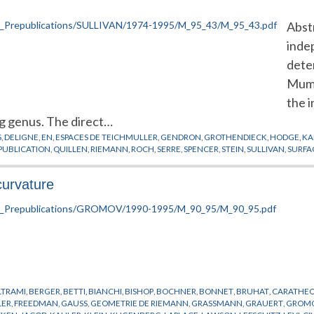
Abst
inde
dete
Mumf
the i
ng genus. The direct…
S
,
DELIGNE
,
EN
,
ESPACES DE TEICHMULLER
,
GENDRON
,
GROTHENDIECK
,
HODGE
,
KA
PUBLICATION
,
QUILLEN
,
RIEMANN
,
ROCH
,
SERRE
,
SPENCER
,
STEIN
,
SULLIVAN
,
SURFA
curvature
LTRAMI
,
BERGER
,
BETTI
,
BIANCHI
,
BISHOP
,
BOCHNER
,
BONNET
,
BRUHAT
,
CARATHE
LER
,
FREEDMAN
,
GAUSS
,
GEOMETRIE DE RIEMANN
,
GRASSMANN
,
GRAUERT
,
GROM