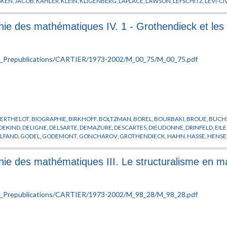
SKEN
,
JACOB
,
KAHLER
,
KLEIN
,
KLIGENBERG
,
LAPLACE
,
LAWSON
,
LEFSCHITZ
,
LEVI-CI
ORI
,
MORSE
,
NISHIKAVA
,
PERELMAN
,
POINCARE
,
PREISSMANN
,
PREPUBLICATION
,
R
TS
,
TOPOGONOV
,
UHLENBECK
,
WEITZENBOCK
,
WITHNEY
,
WOLF
,
YAU
ophie des mathématiques IV. 1 - Grothendieck et les 
ERTHELOT
,
BIOGRAPHIE
,
BIRKHOFF
,
BOLTZMAN
,
BOREL
,
BOURBAKI
,
BROUE
,
BUCH
DEKIND
,
DELIGNE
,
DELSARTE
,
DEMAZURE
,
DESCARTES
,
DIEUDONNE
,
DRINFELD
,
EIL
LFAND
,
GODEL
,
GODEMONT
,
GONCHAROV
,
GROTHENDIECK
,
HAHN
,
HASSE
,
HENSE
IWARA
,
KMMER
,
KONSEVICH
,
KONTSEVITCH
,
KRISHNAMURTI
,
KUN
,
LANG
,
LANGLA
THEMATIQUES
,
MC PHERSON
,
MEBKHOUT
,
MILNE
,
MORDELL
,
MOTCHANE
,
NAGATA
sophie des mathématiques III. Le structuralisme en 
UBLICATION
,
RABANNE
,
REED
,
RIEMANN
,
ROCH
,
ROUSSEAU
,
SAAVEDRA
,
SCHMIDT
,
IE DES MOTIFS
,
TIERNEY
,
TROCME
,
VERDIER
,
VOEVODSKY
,
WECKEN
,
WEIL
,
WIENER
,