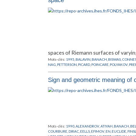
spaces of Riemann surfaces of varyi
Mots-clés:
1995
,
BALAVIN
,
BANACH
,
BISWAS
,
CONNE
NAG
,
PETTERSON
,
PICARD
,
POINCARE
,
POLYAKOV
,
PRE
Sign and geometric meaning of 
Mots-clés:
1990
,
ALEXANDROV
,
ATIYAH
,
BANACH
,
BE
COURBURE
,
DIRAC
,
EELLS
,
EFIMOV
,
EN
,
EUCLIDE
,
FINS