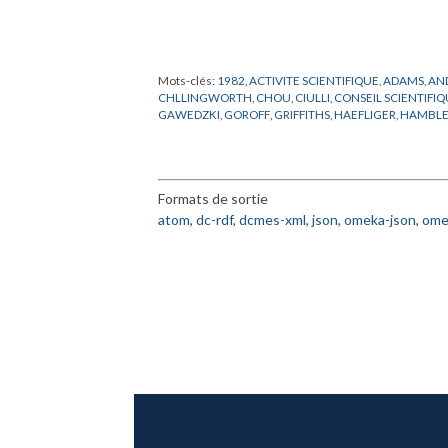
Mots-clés:
1982
,
ACTIVITE SCIENTIFIQUE
,
ADAMS
,
AN
CHLLINGWORTH
,
CHOU
,
CIULLI
,
CONSEIL SCIENTIFI
GAWEDZKI
,
GOROFF
,
GRIFFITHS
,
HAEFLIGER
,
HAMBL
LOOIJENGA
,
LUSZTIG
,
LYONS
,
MAGALHAES
,
MALGRA
NEWMAN
,
PACKARD
,
PADE
,
PALIS
,
PARISI
,
PEIXOTO
,
PEN
RYAN
,
SALAMON
,
SENECHAL
,
SINGHOF
,
SLODOWY
,
S
VISITEUR
,
VOICULESCU
,
WASSERMANN
,
WEISS
,
WIDO
Formats de sortie
atom
,
dc-rdf
,
dcmes-xml
,
json
,
omeka-json
,
ome