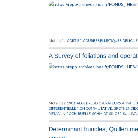
Mots-clés:
CORTIER
,
COURBES ELLIPTIQUES
,
DELIGNE
A Survey of foliations and opera
Mots-clés:
1981
,
ALGEBRES D'OPERATEURS
,
ATIYAH
,
B
DIFFERENTIELLE NON COMMUTATIVE
,
GROTHENDIE
RIEMANN
,
ROCH
,
RUELLE
,
SCHMIDT
,
SINGER
,
SULLIVA
Determinant bundles, Quillen me
space