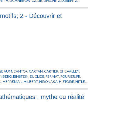
VITTA
,
LICHNEROWICZ
,
LIE
,
LIPSCHITZ
,
LORENTZ
,
AUCH
,
RICCI
,
RIEMANN
,
ROCH
,
RUH
,
SACKA
,
SAMPSON
,
motifs; 2 - Découvrir et
SBAUM
,
CANTOR
,
CARTAN
,
CARTIER
,
CHEVALLEY
,
ENBERG
,
EINSTEIN
,
EUCLIDE
,
FERMAT
,
FOURIER
,
FR
,
L
,
HERREMAN
,
HILBERT
,
HIRONAKA
,
HISTOIRE
,
HITLER
,
NDS
,
LASCOUX
,
LAWVERE
,
LEBESGUE
,
LECLERC
,
,
NEWTON
,
NIELSEN
,
NOBEL
,
ŒUVRE
,
OLOU
,
mathématiques : mythe ou réalité
SCHWARTZ
,
SERRE
,
SHAPIRA
,
SMALE
,
SOCRATE
,
SWAN
,
WILES
,
ZARISKI