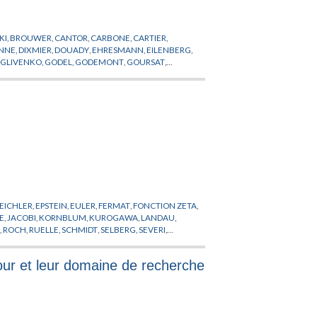
KI
,
BROUWER
,
CANTOR
,
CARBONE
,
CARTIER
,
NNE
,
DIXMIER
,
DOUADY
,
EHRESMANN
,
EILENBERG
,
,
GLIVENKO
,
GODEL
,
GODEMONT
,
GOURSAT
,
OMORPHISMES
,
KANT
,
KEPLER
,
KILLING
,
KLEIN
,
ATIQUES
,
MAXWELL
,
MC LANE
,
MINKOWSKI
,
PREPUBLICATION
,
PTOLEMEE
,
PYTHAGORE
,
NCTEURS
,
THOM
,
TRANSFORMATIONS
EICHLER
,
EPSTEIN
,
EULER
,
FERMAT
,
FONCTION ZETA
,
RE
,
JACOBI
,
KORNBLUM
,
KUROGAWA
,
LANDAU
,
N
,
ROCH
,
RUELLE
,
SCHMIDT
,
SELBERG
,
SEVERI
,
éjour et leur domaine de recherche