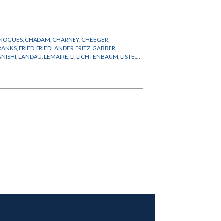
-NOGUES
,
CHADAM
,
CHARNEY
,
CHEEGER
,
RANKS
,
FRIED
,
FRIEDLANDER
,
FRITZ
,
GABBER
,
NISHI
,
LANDAU
,
LEMAIRE
,
LI
,
LICHTENBAUM
,
LISTE
,
OND
,
MOROS
,
MOZRZYMAS
,
MUKAMEL
,
NAGASHIMA
,
S
,
RADICATI
,
RIEMANN
,
ROBERTS
,
ROBINSON
,
ROCH
,
INSENCHER
,
VAN ENTER
,
VELO
,
VERSCHOREN
,