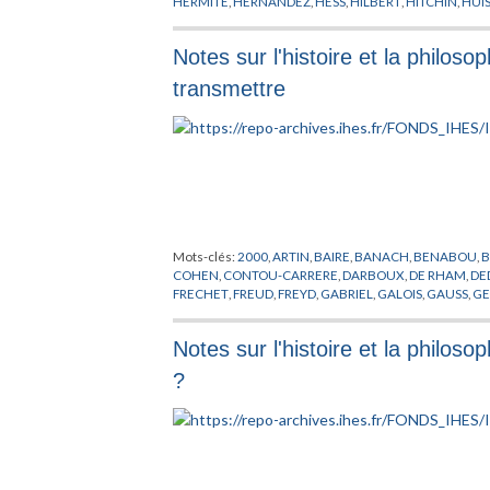
HERMITE
,
HERNANDEZ
,
HESS
,
HILBERT
,
HITCHIN
,
HUI
MARGARIN
,
MEYER
,
MICALLEF
,
MISCALLEF
,
MOORE
,
M
SCHOEN
,
SINGER
,
SIU
,
STIEFEL
,
SYNGE
,
THURSTON
,
TI
Notes sur l'histoire et la philos
transmettre
Mots-clés:
2000
,
ARTIN
,
BAIRE
,
BANACH
,
BENABOU
,
B
COHEN
,
CONTOU-CARRERE
,
DARBOUX
,
DE RHAM
,
DE
FRECHET
,
FREUD
,
FREYD
,
GABRIEL
,
GALOIS
,
GAUSS
,
GE
HODGE
,
ILLUSIE
,
JOSUE
,
JOUA
,
JUNG
,
KANNON
,
KASH
LEIBNITZ
,
LENINE
,
LERAY
,
LUXEMBOURG
,
MANIN
,
MA
Notes sur l'histoire et la philo
PERSONNALITE
,
PHILOSOPHIE
,
PISIER
,
POINCARE
,
PREP
TAMAGAWA
,
TAYLOR
,
TEICHMULLER
,
TEISSIER
,
THEOR
?