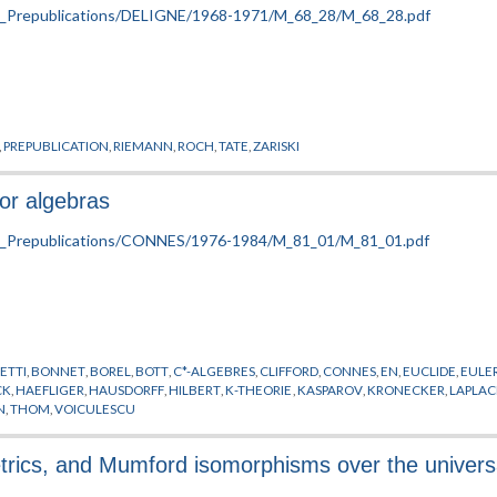
,
PREPUBLICATION
,
RIEMANN
,
ROCH
,
TATE
,
ZARISKI
tor algebras
ETTI
,
BONNET
,
BOREL
,
BOTT
,
C*-ALGEBRES
,
CLIFFORD
,
CONNES
,
EN
,
EUCLIDE
,
EULE
CK
,
HAEFLIGER
,
HAUSDORFF
,
HILBERT
,
K-THEORIE
,
KASPAROV
,
KRONECKER
,
LAPLAC
N
,
THOM
,
VOICULESCU
trics, and Mumford isomorphisms over the univers