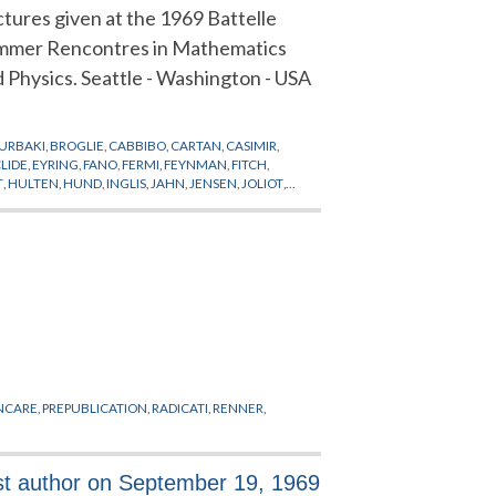
tures given at the 1969 Battelle
mmer Rencontres in Mathematics
 Physics. Seattle - Washington - USA
URBAKI
,
BROGLIE
,
CABBIBO
,
CARTAN
,
CASIMIR
,
LIDE
,
EYRING
,
FANO
,
FERMI
,
FEYNMAN
,
FITCH
,
T
,
HULTEN
,
HUND
,
INGLIS
,
JAHN
,
JENSEN
,
JOLIOT
,
MINKOWSKI
,
MOLECULES
,
MOORE
,
MOTTELSON
,
E
,
POISSON
,
POLISH
,
PONZANO
,
PREPUBLICATION
,
 DES GROUPES
,
THEORIE QUANTIQUE
,
TURLEY
,
VAN
NCARE
,
PREPUBLICATION
,
RADICATI
,
RENNER
,
irst author on September 19, 1969