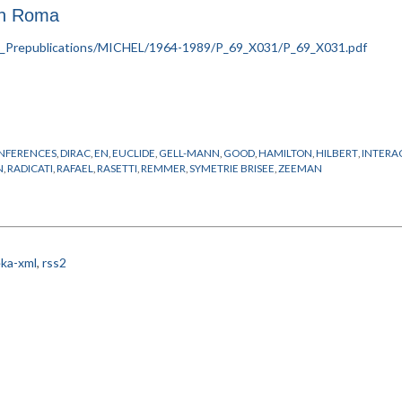
in Roma
NFERENCES
,
DIRAC
,
EN
,
EUCLIDE
,
GELL-MANN
,
GOOD
,
HAMILTON
,
HILBERT
,
INTERA
N
,
RADICATI
,
RAFAEL
,
RASETTI
,
REMMER
,
SYMETRIE BRISEE
,
ZEEMAN
ka-xml
,
rss2