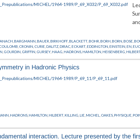
Lec
Su
and
ANACH
,
BARGMANN
,
BAUER
,
BIRKHOFF
,
BLACKETT
,
BOHR
,
BORH
,
BORN
,
BOSE
,
BO
COULOMB
,
CRONIN
,
CURIE
,
DALITZ
,
DIRAC
,
ECKART
,
EDDINGTON
,
EINSTEIN
,
EN
,
EUC
NN
,
GOURDIN
,
GRIFFIN
,
GURSEY
,
HAAG
,
HADRONS
,
HAMILTON
,
HEISENBERG
,
HILBER
IE
,
LIPKIN
,
LONDON
,
LORENTZ
,
MAC LANE
,
MACKEY
,
MAYER
,
MENDELEEV
,
MICHEL
,
AKES
,
OCCHIALINI
,
OKUBO
,
OPPENHEIMER
,
PAULI
,
PHYSIQUE NUCLEAIRE
,
POINCAR
Symmetry in Hadronic Physics
SCHRODINGER
,
SEGAL
,
SHALIT
,
SHELL
,
SOURIAU
,
SYMETRIE
,
TALMI
,
TELLER
,
THEORIE
WEISSBERGER
,
WEIZSAKER
,
WEYL
,
WIGNER
,
YOUNG
,
YUKAWA
,
ZEEMAN
MANN
,
HADRONS
,
HAMILTON
,
HILBERT
,
KILLING
,
LIE
,
MICHEL
,
OAKES
,
PHYSIQUE
,
POI
ndamental interaction. Lecture presented by the f