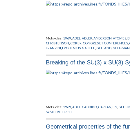
Mots-clés:
1969
,
ABEL
,
ADLER
,
ANDERSON
,
ATOMES
,
B
CHRISTENSON
,
COKER
,
CONGRES ET CONFERENCES
,
FRANZINI
,
FROBENIUS
,
GALILEE
,
GELFAND
,
GELL-MA
KAOT
,
KASTLER
,
KILLING
,
KIMBALL
,
KOSTANT
,
LENZ
,
L
NE'EMANN
,
NEWTON
,
NISHIJIMA
,
O'RAFEARTAIGH
,
O
Breaking of the SU(3) x SU(3) 
RACAH
,
RADICATI
,
REGGE
,
RENNER
,
RUNGE
,
SAKATA
,
DER WARDEN
,
VAN HOVE
,
VON NEUMANN
,
WALTER
,
Mots-clés:
1969
,
ABEL
,
CABBIBO
,
CARTAN
,
EN
,
GELL-
SYMETRIE BRISEE
Geometrical properties of the fu