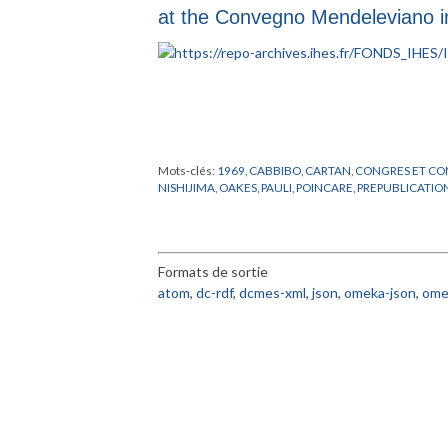
at the Convegno Mendeleviano 
Mots-clés:
1969
,
CABBIBO
,
CARTAN
,
CONGRES ET CO
NISHIJIMA
,
OAKES
,
PAULI
,
POINCARE
,
PREPUBLICATIO
Formats de sortie
atom
,
dc-rdf
,
dcmes-xml
,
json
,
omeka-json
,
ome