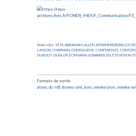
Mots-clés:
1974
,
ABRAHAM
,
ALLEN
,
ATIYAHHIRZEBRUCH
,
BO
CASSON
,
CHAPMAN
,
CHERIGUENE
,
CONFERENCE
,
CONTOP
DUBOUT
,
DUNLOP
,
ECKMANN
,
EDWARDS
,
EN
,
ETEVENON
,
F
HALPERIN
,
HAYLI
,
HYER
,
IAGONITZER
,
IHES
,
ILIOPOLOUS
,
JAF
MATHEMATIQUES
,
MAYER
,
MICHEL
,
MILLER
,
MIRACLE SOLE
,
PHAM
,
PHYSIQUE
,
POENARU
,
QUILLEN
,
RAPPORT
,
ROBERTS
,
SHANE
,
SHU
,
SIERMA
,
SPENCER
,
STERNBERG
,
SUKHOV
,
THO
Formats de sortie
YAMAGUTI
atom
,
dc-rdf
,
dcmes-xml
,
json
,
omeka-json
,
omeka-xm