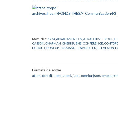
Mots-clés:
1974
,
ABRAHAM
,
ALLEN
,
ATIYAHHIRZEBRUCH
,
BO
CASSON
,
CHAPMAN
,
CHERIGUENE
,
CONFERENCE
,
CONTOP
DUBOUT
,
DUNLOP
,
ECKMANN
,
EDWARDS
,
EN
,
ETEVENON
,
F
HALPERIN
,
HAYLI
,
HYER
,
IAGONITZER
,
IHES
,
ILIOPOLOUS
,
JAF
MATHEMATIQUES
,
MAYER
,
MICHEL
,
MILLER
,
MIRACLE SOLE
,
PHAM
,
PHYSIQUE
,
POENARU
,
QUILLEN
,
RAPPORT
,
ROBERTS
,
SHANE
,
SHU
,
SIERMA
,
SPENCER
,
STERNBERG
,
SUKHOV
,
THO
Formats de sortie
YAMAGUTI
atom
,
dc-rdf
,
dcmes-xml
,
json
,
omeka-json
,
omeka-xm