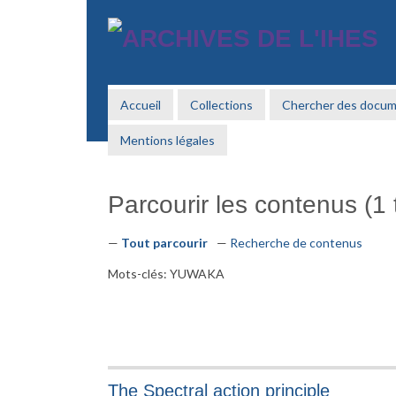
Passer
au
contenu
principal
Accueil
Collections
Chercher des docu
Mentions légales
Parcourir les contenus (1 t
Tout parcourir
Recherche de contenus
Mots-clés: YUWAKA
The Spectral action principle