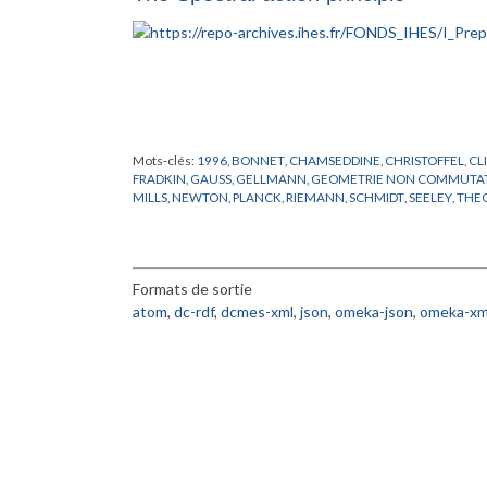
Mots-clés:
1996
,
BONNET
,
CHAMSEDDINE
,
CHRISTOFFEL
,
CL
FRADKIN
,
GAUSS
,
GELLMANN
,
GEOMETRIE NON COMMUTAT
MILLS
,
NEWTON
,
PLANCK
,
RIEMANN
,
SCHMIDT
,
SEELEY
,
THEO
Formats de sortie
atom
,
dc-rdf
,
dcmes-xml
,
json
,
omeka-json
,
omeka-xm