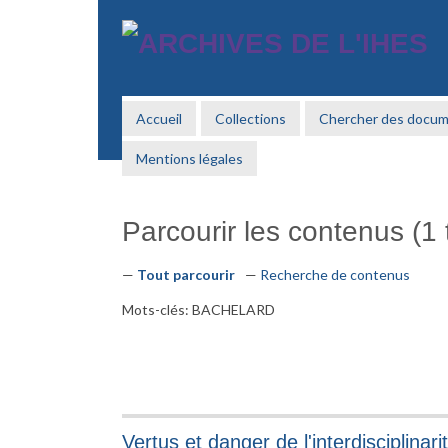
Passer
au
contenu
principal
Accueil
Collections
Chercher des docu
Mentions légales
Parcourir les contenus (1 t
Tout parcourir
Recherche de contenus
Mots-clés: BACHELARD
Vertus et danger de l'interdisciplinari