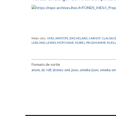
Mots-clés:
1983
,
ARISTOTE
,
BACHELARD
,
CARNOT
,
CLAUSIUS
LEBLOND
,
LEWIN
,
MOTCHANE
,
NOBEL
,
PRUDHOMME
,
RUEL
Formats de sortie
atom
,
dc-rdf
,
dcmes-xml
,
json
,
omeka-json
,
omeka-xm