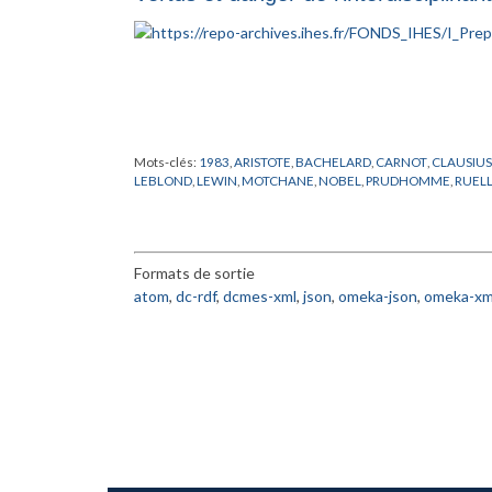
Mots-clés:
1983
,
ARISTOTE
,
BACHELARD
,
CARNOT
,
CLAUSIUS
LEBLOND
,
LEWIN
,
MOTCHANE
,
NOBEL
,
PRUDHOMME
,
RUEL
Formats de sortie
atom
,
dc-rdf
,
dcmes-xml
,
json
,
omeka-json
,
omeka-xm