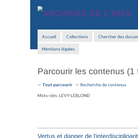
Passer
au
contenu
principal
Accueil
Collections
Chercher des docu
Mentions légales
Parcourir les contenus (1 t
Tout parcourir
Recherche de contenus
Mots-clés: LEVY-LEBLOND
Vertus et danger de l'interdisciplinari