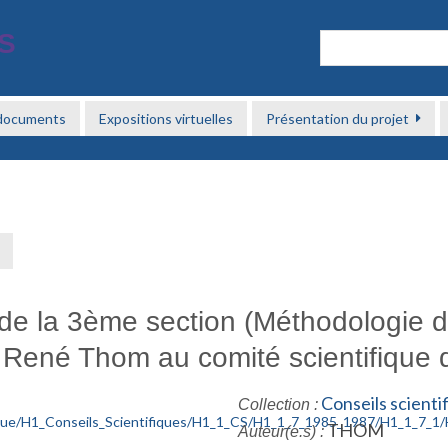
 documents
Expositions virtuelles
Présentation du projet
→
 de la 3ème section (Méthodologie 
René Thom au comité scientifique
Conseils scient
Collection :
THOM
Auteur(e.s) :