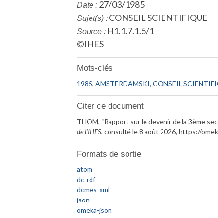
27/03/1985
Date :
CONSEIL SCIENTIFIQUE
Sujet(s) :
H1.1.7.1.5/1
Source :
©IHES
Mots-clés
1985
,
AMSTERDAMSKI
,
CONSEIL SCIENTIF
Citer ce document
THOM, “Rapport sur le devenir de la 3ème sec
de l'IHES
, consulté le 8 août 2026,
https://omek
Formats de sortie
atom
dc-rdf
dcmes-xml
json
omeka-json