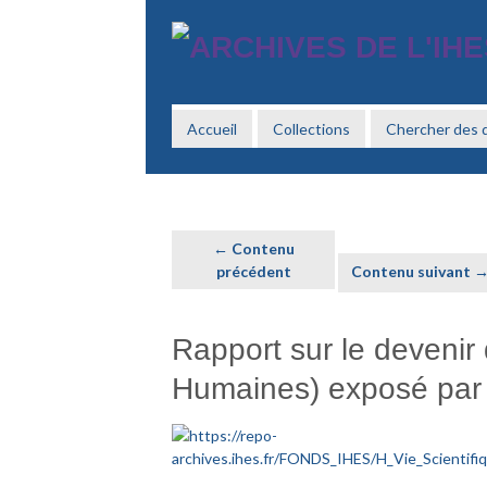
Passer
au
contenu
principal
Accueil
Collections
Chercher des
← Contenu
précédent
Contenu suivant 
Rapport sur le devenir
Humaines) exposé par 