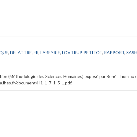
IQUE
,
DELATTRE
,
FR
,
LABEYRIE
,
LOVTRUP
,
PETITOT
,
RAPPORT
,
SASH
tion (Méthodologie des Sciences Humaines) exposé par René Thom au co
a.ihes.fr/document/H1_1_7_1_5_1.pdf
.