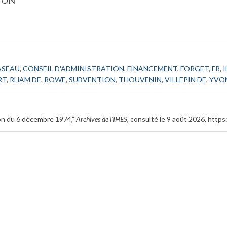
ION
ASEAU
,
CONSEIL D'ADMINISTRATION
,
FINANCEMENT
,
FORGET
,
FR
,
RT
,
RHAM DE
,
ROWE
,
SUBVENTION
,
THOUVENIN
,
VILLEPIN DE
,
YVO
ion du 6 décembre 1974,”
Archives de l'IHES
, consulté le 9 août 2026,
https