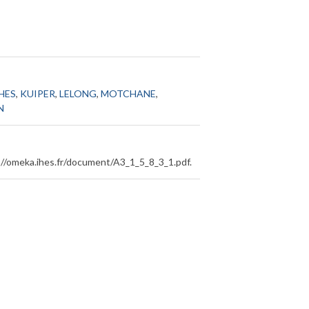
IHES
,
KUIPER
,
LELONG
,
MOTCHANE
,
N
://omeka.ihes.fr/document/A3_1_5_8_3_1.pdf
.