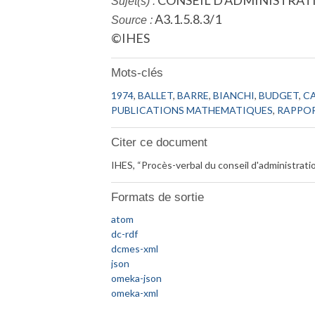
CONSEIL D'ADMINISTRAT
Sujet(s) :
A3.1.5.8.3/1
Source :
©IHES
Mots-clés
1974
,
BALLET
,
BARRE
,
BIANCHI
,
BUDGET
,
C
PUBLICATIONS MATHEMATIQUES
,
RAPPO
Citer ce document
IHES, “Procès-verbal du conseil d'administrat
Formats de sortie
atom
dc-rdf
dcmes-xml
json
omeka-json
omeka-xml