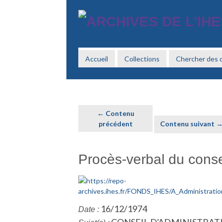
Passer
au
contenu
principal
Accueil
Collections
Chercher des
← Contenu
précédent
Contenu suivant 
Procès-verbal du conse
16/12/1974
Date :